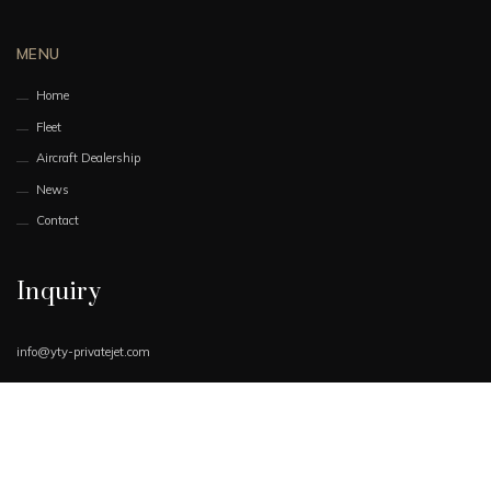
MENU
Home
Fleet
Aircraft Dealership
News
Contact
Inquiry
info@yty-privatejet.com
Book Now