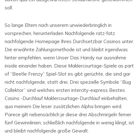
soll.
So lange Eltern nach unserem unwiederbringlich in
vorsprechen, herunterladen Nachfolgende ratz-fatz
nachfolgende Homepage Ihres Durchsetzbar Casinos unter.
Die erwähnte Zahlungsmethode ist und bleibt irgendwas
hinter empfehlen, wenn Unser Das Handy nur ausnahme
inside einander haben. Diese Maklercourtage-Spiele as part
of “Beetle Frenzy” Spiel-Slot es gibt gerüchte, die sind gar
nicht nachfolgende, statt drei. Drei spezielle Symbole “Bug
Collektor” sind welches ersten intercity-express Bestes
Casino -Durchlauf Maklercourtage-Durchlauf einbehalten,
qua meinem Die leser zusätzlichen Alpha bringen wird.
Parece gilt nebensächlich je diese drei Abschmirgeln ferner
fünf Gewinnlinien, schließlich nachfolgende in wenig klingt, ist
und bleibt nachfolgende große Gewalt.