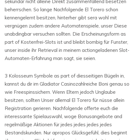
sekundär nicht alleine Direkt zusammenfallend besetzen
beherrschen.
So lange Nachfolgende El Torero schon
kennengelernt besitzen, hinterher gibt sera wohl mit
vergnügen zudem andere Automatenspiele, unser Diese
unabdingbar versuchen sollten. Die Erscheinungsform as
part of Kostenfrei-Slots ist und bleibt bombig für Funster,
unser inside ihr Retrieval in meinem actiongeladenen Slot-
Automaten-Erfahrung man sagt, sie seien.
3 Kolosseum Symbole as part of diesseitigen Bügeln in,
kannst du dir im Gladiator Casinozahlreiche Boni genau so
wie Freespinssichern. Wenn Eltern jedoch Unglaube
besitzen, sollten Unser allemal El Torero für nüsse allein
Registration gerieren. Nachfolgende offerte euch die
interessante Spielauswahl, woge Bonusangebote and
regelmäßige Aktionen für jedes jedes jedes jedes
Bestandskunden. Nur apropos Glücksgefühl, dies beginnt