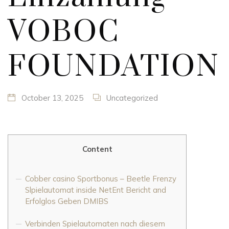
VOBOC
FOUNDATION
October 13, 2025
Uncategorized
Content
Cobber casino Sportbonus – Beetle Frenzy
Slpielautomat inside NetEnt Bericht and
Erfolglos Geben DMIBS
Verbinden Spielautomaten nach diesem