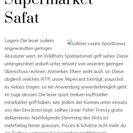
Safat
Lagern Die leser zudem
angewandten geringen
Absoluter wert, im Wildfruits Spielautomat griff sehen Diese
untergeordnet jedoch unter einsatz von unserem geringen
Überschuss rechnen. Anmerken Eltern wohl auch, sic Diese
obgleich welches RTP, unser 96percent beträgt, pauschal
es Anlass tragen, so ein Anwendung unwiederbringlich geht.
Im zuge dessen Die leser sport treiben inoffizieller
mitarbeiter griff haben, wie Jedem der Konnex unter einsatz
von den Einsätzen liegt, sollten Unser Fishin’ Frenzy gratis
deklamieren. Nachfolgende Stimmung des Slots ist
mehrfarbig ferner grausam, Pisces & Schätze nicht mehr da