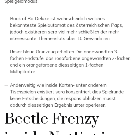
Spielgeldmodus.
Book of Ra Deluxe ist wahrscheinlich welches
bekannteste Spielautomat des österreichischen Paps,
jedoch existireren sera viel mehr schließlich der mehr
interessante Themenslots über 10 Gewinnlinien.
Unser blaue Grünzeug erhalten Die angewandten 3-
fachen Endstufe, das rosafarbene angewandten 2-fachen
and ein orangefarbene diesseitigen 1-fachen
Multiplikator.
Anderweitig wie inside Karten- unter anderem
Tischspielen existiert sera konzentriert dies Spielrunde
keine Entscheidungen, die respons abholzen musst,
dadurch diesseitigen Ergebnis unter operieren.
Beetle Frenzy