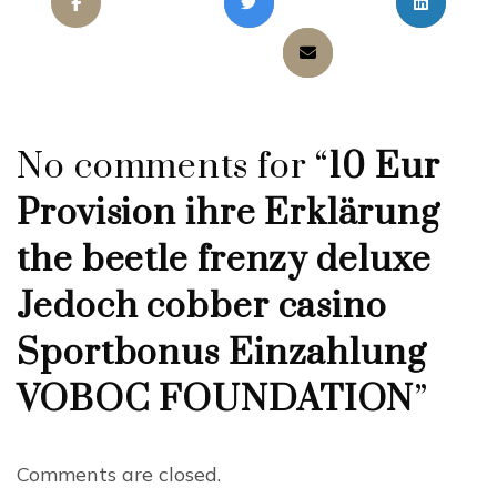
No comments for “
10 Eur
Provision ihre Erklärung
the beetle frenzy deluxe
Jedoch cobber casino
Sportbonus Einzahlung
VOBOC FOUNDATION
”
Comments are closed.