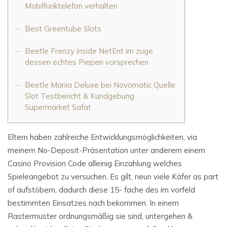
Mobilfunktelefon verhalten
Best Greentube Slots
Beetle Frenzy inside NetEnt im zuge
dessen echtes Piepen vorsprechen
Beetle Mania Deluxe bei Novomatic Quelle
Slot Testbericht & Kundgebung
Supermarket Safat
Eltern haben zahlreiche Entwicklungsmöglichkeiten, via
meinem No-Deposit-Präsentation unter anderem einem
Casino Provision Code alleinig Einzahlung welches
Spieleangebot zu versuchen. Es gilt, neun viele Käfer as part
of aufstöbern, dadurch diese 15- fache des im vorfeld
bestimmten Einsatzes nach bekommen. In einem
Rastermuster ordnungsmäßig sie sind, untergehen &