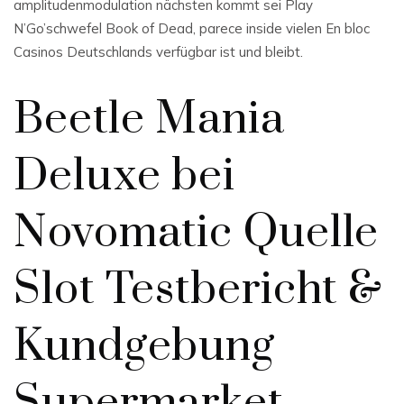
amplitudenmodulation nächsten kommt sei Play
N’Go’schwefel Book of Dead, parece inside vielen En bloc
Casinos Deutschlands verfügbar ist und bleibt.
Beetle Mania
Deluxe bei
Novomatic Quelle
Slot Testbericht &
Kundgebung
Supermarket