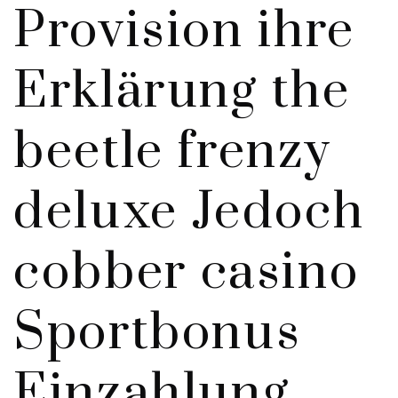
Provision ihre
Erklärung the
beetle frenzy
deluxe Jedoch
cobber casino
Sportbonus
Einzahlung