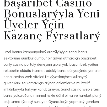
başarıbet Casino
Bonuslarýyla Yeni
Üyeler Ýçin
Kazanç Fýrsatlarý
Özel bonus kampanyalarý aracýlýðýyla sanal bahis
sektörüne gümbür gümbür bir adým atmak için başarıbet
canlý casino portalý deneyimi gibisi yok. başarı bet, yoðun
rekabetin olduðu internet odaklý bahis dünyasýnda yer alan
sanal casino web siteleri ile kýyaslanýnca kullanýcý
güvenliðini saðlamak için alýnan önlemler ve muhtelif
imkânlarýyla farkýný konuþturuyor. Sanal casino web sitesi,
bahis yolculuðuna minimal riskle dâhil olma ve hareket planý
oluþturma fýrsatý sunuyor. Oyuncularýn yapmasý gereken