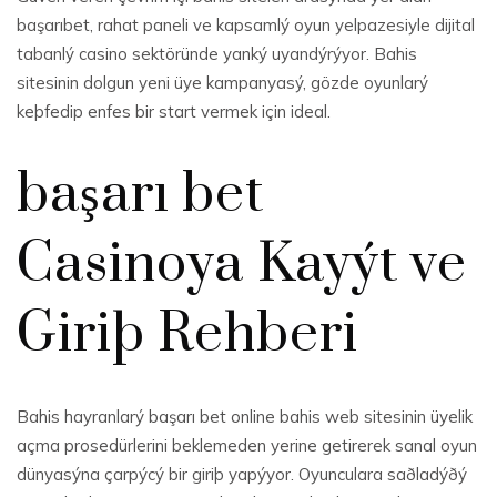
başarıbet, rahat paneli ve kapsamlý oyun yelpazesiyle dijital
tabanlý casino sektöründe yanký uyandýrýyor. Bahis
sitesinin dolgun yeni üye kampanyasý, gözde oyunlarý
keþfedip enfes bir start vermek için ideal.
başarı bet
Casinoya Kayýt ve
Giriþ Rehberi
Bahis hayranlarý başarı bet online bahis web sitesinin üyelik
açma prosedürlerini beklemeden yerine getirerek sanal oyun
dünyasýna çarpýcý bir giriþ yapýyor. Oyunculara saðladýðý