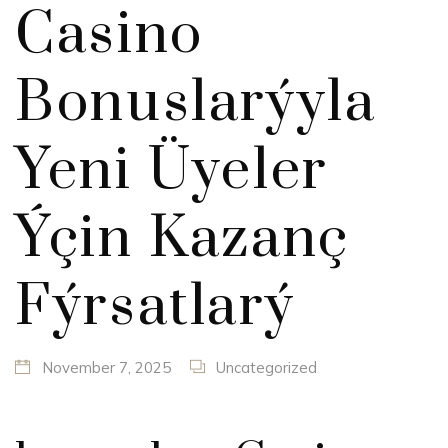
Casino
Bonuslarýyla
Yeni Üyeler
Ýçin Kazanç
Fýrsatlarý
November 7, 2025
Uncategorized