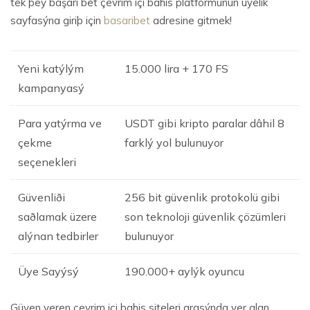
tek þey başarı bet çevrim içi bahis platformunun üyelik
sayfasýna giriþ için
basaribet
adresine gitmek!
Yeni katýlým
15.000 lira + 170 FS
kampanyasý
Para yatýrma ve
USDT gibi kripto paralar dâhil 8
çekme
farklý yol bulunuyor
seçenekleri
Güvenliði
256 bit güvenlik protokolü gibi
saðlamak üzere
son teknoloji güvenlik çözümleri
alýnan tedbirler
bulunuyor
Üye Sayýsý
190.000+ aylýk oyuncu
Güven veren çevrim içi bahis siteleri arasýnda yer alan