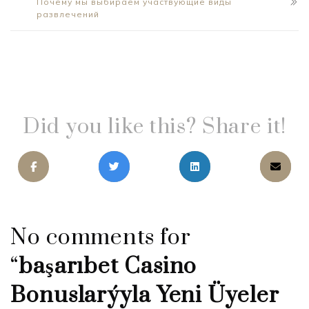
Почему мы выбираем участвующие виды
развлечений
Did you like this? Share it!
No comments for
“
başarıbet Casino
Bonuslarýyla Yeni Üyeler