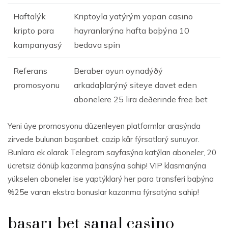
Haftalýk
Kriptoyla yatýrým yapan casino
kripto para
hayranlarýna hafta baþýna 10
kampanyasý
bedava spin
Referans
Beraber oyun oynadýðý
promosyonu
arkadaþlarýný siteye davet eden
abonelere 25 lira deðerinde free bet
Yeni üye promosyonu düzenleyen platformlar arasýnda
zirvede bulunan başarıbet, cazip kâr fýrsatlarý sunuyor.
Bunlara ek olarak Telegram sayfasýna katýlan aboneler, 20
ücretsiz dönüþ kazanma þansýna sahip! VIP klasmanýna
yükselen aboneler ise yaptýklarý her para transferi baþýna
%25e varan ekstra bonuslar kazanma fýrsatýna sahip!
başarı bet sanal casino