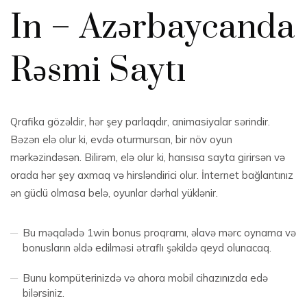
In – Azərbaycanda
Rəsmi Saytı
Qrafika gözəldir, hər şey parlaqdır, animasiyalar sərindir.
Bəzən elə olur ki, evdə oturmursan, bir növ oyun
mərkəzindəsən. Bilirəm, elə olur ki, hansısa sayta girirsən və
orada hər şey axmaq və hirsləndirici olur. İnternet bağlantınız
ən güclü olmasa belə, oyunlar dərhal yüklənir.
Bu məqalədə 1win bonus proqramı, əlavə mərc oynama və
bonusların əldə edilməsi ətraflı şəkildə qeyd olunacaq.
Bunu kompüterinizdə və ahora mobil cihazınızda edə
bilərsiniz.