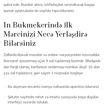
qəbul edir. Bundan əlavə, istifadəçiləri sevindirəcək başqa
qumar əyləncələrini də saytda tapa bilərsiniz.
In Bukmekerində İlk
Mərcinizi Necə Yerləşdirə
Bilərsiniz
Zallarda klassik masalar və onların varyasyonları mövcuddur.
Baccarat qazanmaq üçün 9 xal toplamaq lazımdır. Blackjack-
dən fərqli olaraq, kartlarınızı sındırmaq mümkün deyil. 10-dan
çox xal toplanırsa, geri sayım 1 nöqtədən başlayır.
Bu düyməni encanto menyu sahəsində aperitivo bilərsiniz.
Şirkətin saytında rahat və intuitiv səviyyədə başa düşülən
interfeyz nəzərdə tutulub.