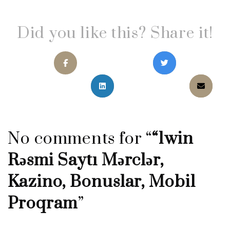
Did you like this? Share it!
No comments for “
“1win
Rəsmi Saytı Mərclər,
Kazino, Bonuslar, Mobil
Proqram
”