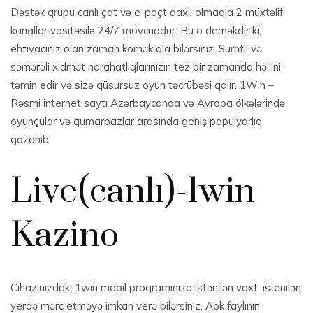
Dəstək qrupu canlı çat və e-poçt daxil olmaqla 2 müxtəlif
kanallar vasitəsilə 24/7 mövcuddur. Bu o deməkdir ki,
ehtiyacınız olan zaman kömək ala bilərsiniz. Sürətli və
səmərəli xidmət narahatlıqlarınızın tez bir zamanda həllini
təmin edir və sizə qüsursuz oyun təcrübəsi qalır. 1Win –
Rəsmi internet saytı Azərbaycanda və Avropa ölkələrində
oyunçular və qumarbazlar arasında geniş populyarlıq
qazanıb.
Live(canlı)-1win
Kazino
Cihazınızdakı 1win mobil proqramınıza istənilən vaxt, istənilən
yerdə mərc etməyə imkan verə bilərsiniz. Apk faylının