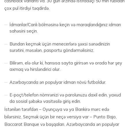
cashback variantı va. 30 gün ərzində istifadəçi 50 min rubldan
çox pul itirdiyi təqdirdə.
İdmanlar/Canlı bölməsinə keçin və maraqlandığınız idman
sahəsini seçin.
Bundan keçmək üçün menecerlərə şəxsi sənədinizin
surətini, məsələn, pasportu göndərməlisiniz.
Bilirəm, elə olur ki, hansısa sayta girirsən və orada hər şey
axmaq və hirsləndirici olur.
Azərbaycanda ən populyar idman növü futboldur.
E-poçt/telefon nömrənizi və parolunuzu daxil edin, yaxud
da sosial şəbəkə vasitəsilə giriş edin.
İstənilən tərəfdən – Oyunçuya və ya Bankirə mərc edə
bilərsiniz. Seçmək üçün bir neçə versiya var – Punto Bajo,
Baccarat Banque və başqaları. Azərbaycanda ən populyar