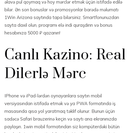
əlavə pul qoymaq və hoy mərclər etmək üçün istifadə edilə
bilər. Ən son bonuslar və promosyonlar barədə məlumatı
1Win Arizona saytında tapa bilərsiniz. Smartfonunuzdan
sayta daxil olun, proqramı elə indi quraşdırın və bonus
hesabınıza 5000 ₽ qazanın!
Canlı Kazino: Real
Dilerlə Mərc
IPhone və iPad-lərdən oynayanlara saytın mobil
versiyasından istifadə etmək və ya PWA formatında iş
masasında qısa yol yaratmaq təklif olunur. Bunun üçün
sadəcə Safari brauzerinə keçin və saytı ana ekranınızda
paylaşın. 1win mobil formatından siz kompüterdəki bütün