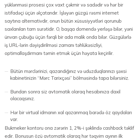
yüklənməsi prosesi çox vaxt çəkmir və sadədir və hər bir
istifadəçi üçün əlçatandır. İşləyən güzgü rəsmi internet
saytına alternativdir, onun bütün xüsusiyyətləri qorunub
saxlanılan tam surətidir. O, başqa domendə yerləşə bilər, yəni
ünvan çubuğu üçün fərqli bir ada malik onda bilər. Güzgülərlə
iş URL-lərin dəyişdirilməsi zamanı təhlükəsizliyi,
optimallaşdırmanı təmin etmək üçün həyata keçirilir.
Bütün mərclərinizi, qazandığınız və uduzduqlarınızı şəxsi
kabinetinizin “Mərc Tarixçəsi” bölməsində tapa bilərsiniz.
Bundan sonra siz avtomatik olaraq hesabınıza daxil
olacaqsınız.
Hər bir virtual idmanın xal qazanmaq barədə öz qaydaları
var.
Bukmeker kontoru ona zərərin 1, 2%-i şəklində cashback təklif
edir. Bonusun özü avtomatik olaraq hər təqvim ayının ilk