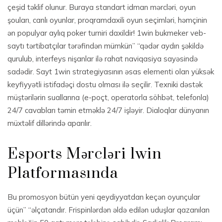
çeşid təklif olunur. Buraya standart idman mərcləri, oyun
şouları, canlı oyunlar, proqramdaxili oyun seçimləri, həmçinin
ən populyar aylıq poker turniri daxildir! 1win bukmeker veb-
saytı tərtibatçılar tərəfindən mümkün” “qədər aydın şəkildə
qurulub, interfeys nişanlar ilə rahat naviqasiya sayəsində
sadədir. Sayt 1win strategiyasının əsas elementi olan yüksək
keyfiyyətli istifadəçi dostu olması ilə seçilir. Texniki dəstək
müştərilərin suallarına (e-poçt, operatorla söhbət, telefonla)
24/7 cavabları təmin etməklə 24/7 işləyir. Dialoqlar dünyanın
müxtəlif dillərində aparılır.
Esports Mərcləri 1win
Platformasında
Bu promosyon bütün yeni qeydiyyatdan keçən oyunçular
üçün” “əlçatandır. Frispinlərdən əldə edilən uduşlar qazanılan