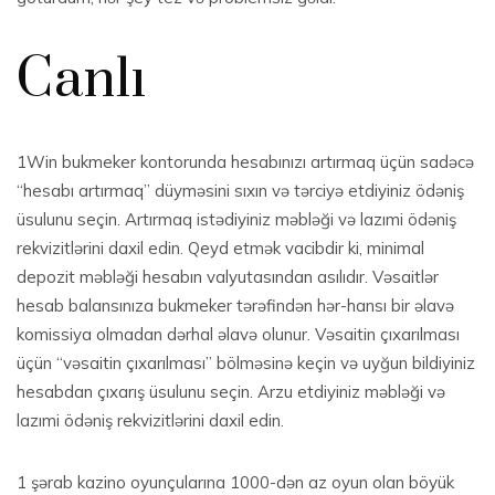
Canlı
1Win bukmeker kontorunda hesabınızı artırmaq üçün sadəcə
“hesabı artırmaq” düyməsini sıxın və tərciyə etdiyiniz ödəniş
üsulunu seçin. Artırmaq istədiyiniz məbləği və lazımi ödəniş
rekvizitlərini daxil edin. Qeyd etmək vacibdir ki, minimal
depozit məbləği hesabın valyutasından asılıdır. Vəsaitlər
hesab balansınıza bukmeker tərəfindən hər-hansı bir əlavə
komissiya olmadan dərhal əlavə olunur. Vəsaitin çıxarılması
üçün “vəsaitin çıxarılması” bölməsinə keçin və uyğun bildiyiniz
hesabdan çıxarış üsulunu seçin. Arzu etdiyiniz məbləği və
lazımi ödəniş rekvizitlərini daxil edin.
1 şərab kazino oyunçularına 1000-dən az oyun olan böyük