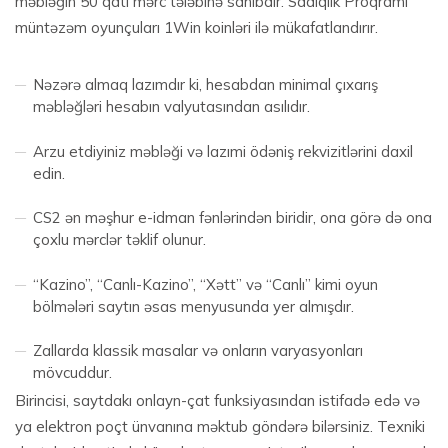
məbləğin 50 qatı mərc tələbinə sahibdir. Sadiqlik Proqramı
müntəzəm oyunçuları 1Win koinləri ilə mükafatlandırır.
Nəzərə almaq lazımdır ki, hesabdan minimal çıxarış
məbləğləri hesabın valyutasından asılıdır.
Arzu etdiyiniz məbləği və lazımi ödəniş rekvizitlərini daxil
edin.
CS2 ən məşhur e-idman fənlərindən biridir, ona görə də ona
çoxlu mərclər təklif olunur.
“Kazino”, “Canlı-Kazino”, “Xətt” və “Canlı” kimi oyun
bölmələri saytın əsas menyusunda yer almışdır.
Zallarda klassik masalar və onların varyasyonları
mövcuddur.
Birincisi, saytdakı onlayn-çat funksiyasından istifadə edə və
ya elektron poçt ünvanına məktub göndərə bilərsiniz. Texniki