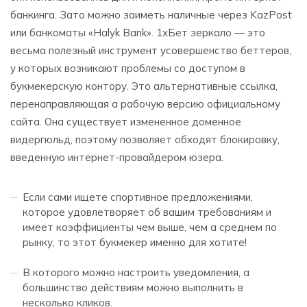
банкинга. Зато можно заиметь наличные через KazPost
или банкоматы «Halyk Bank». 1хБет зеркало — это
весьма полезный инструмент усовершенство беттеров,
у которых возникают проблемы со доступом в
букмекерскую контору. Это альтернативные ссылка,
перенаправляющая а рабочую версию официальному
сайта. Она существует измененное доменное
видергюльд, поэтому позволяет обходят блокировку,
введенную интернет-провайдером юзера.
Если сами ищете спортивное предложениями,
которое удовлетворяет об вашим требованиям и
имеет коэффициенты чем выше, чем а среднем по
рынку, то этот букмекер именно для хотите!
В которого можно настроить уведомления, а
большинство действиям можно выполнить в
несколько кликов.