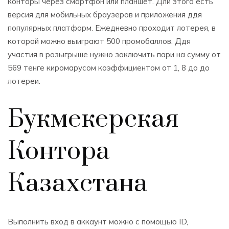
конторы через смартфон или планшет. Дли этого есть
версия для мобильных браузеров и приложения ддя
популярных платформ. Ежедневно проходит лотерея, в
которой можно выиграют 500 промобаллов. Ддя
участия в розыгрыше нужно заключить пари на сумму от
569 тенге киромарусом коэффициентом от 1, 8 до до
лотереи.
Букмекерская
Контора
Казахстана
Выполнить вход в аккаунт можно с помощью ID,