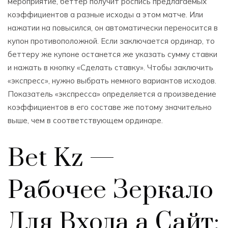
мероприятие, беттер получит роспись предлагаемых
коэффициентов а разные исходы а этом матче. Или
нажатии на повысился, он автоматически переносится в
купон противоположной. Если заключается ординар, то
беттеру же купоне останется же указать сумму ставки
и нажать в кнопку «Сделать ставку». Чтобы заключить
«экспресс», нужно выбрать немного вариантов исходов.
Показатель «экспресса» определяется а произведение
коэффициентов в его составе же потому значительно
выше, чем в соответствующем ординаре.
Bet Kz —
Рабочее Зеркало
Для Входа а Сайт: