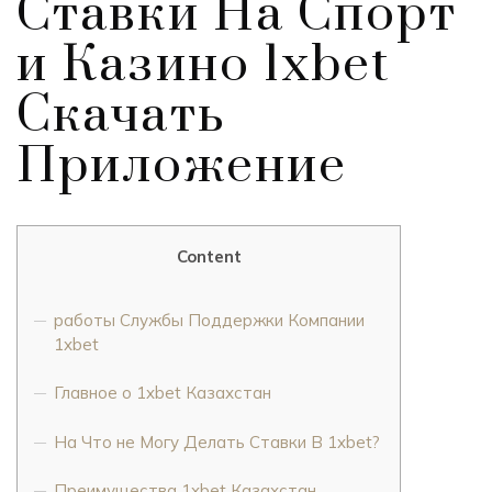
Ставки На Спорт
и Казино 1xbet
Скачать
Приложение
Content
работы Службы Поддержки Компании
1xbet
Главное о 1xbet Казахстан
На Что не Могу Делать Ставки В 1xbet?
Преимущества 1xbet Казахстан