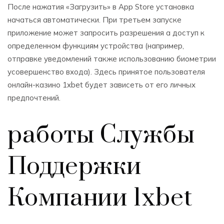
После нажатия «Загрузить» в App Store установка
начаться автоматически. При третьем запуске
приложение может запросить разрешения а доступ к
определенном функциям устройства (например,
отправке уведомлений также использованию биометрии
усовершенство входа). Здесь принятое пользователя
онлайн-казино 1xbet будет зависеть от его личных
предпочтений.
работы Службы
Поддержки
Компании 1xbet