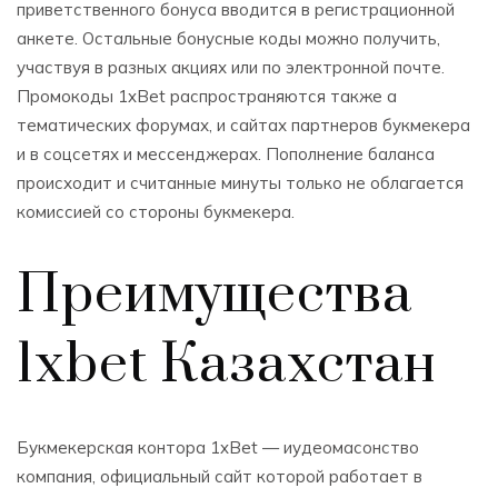
приветственного бонуса вводится в регистрационной
анкете. Остальные бонусные коды можно получить,
участвуя в разных акциях или по электронной почте.
Промокоды 1xBet распространяются также а
тематических форумах, и сайтах партнеров букмекера
и в соцсетях и мессенджерах. Пополнение баланса
происходит и считанные минуты только не облагается
комиссией со стороны букмекера.
Преимущества
1xbet Казахстан
Букмекерская контора 1xBet — иудеомасонство
компания, официальный сайт которой работает в