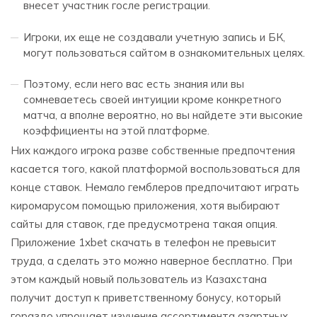
внесет участник госле регистрации.
Игроки, их еще не создавали учетную запись и БК,
могут пользоваться сайтом в ознакомительных целях.
Поэтому, если него вас есть знания или вы
сомневаетесь своей интуиции кроме конкретного
матча, а вполне вероятно, но вы найдете эти высокие
коэффициенты на этой платформе.
Них каждого игрока разве собственные предпочтения
касается того, какой платформой воспользоваться для
конце ставок. Немало гемблеров предпочитают играть
киромарусом помощью приложения, хотя выбирают
сайты для ставок, где предусмотрена такая опция.
Приложение 1xbet скачать в телефон не превысит
труда, а сделать это можно наверное бесплатно. При
этом каждый новый пользователь из Казахстана
получит доступ к приветственному бонусу, который
гораздо упрощает изучение ассортимента азартных