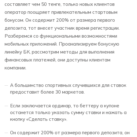
составляет чем 50 тенге, только новых клиентов
оператор поощряет привлекательным стартовым
бонусом. Он содержит 200% от размера первого
депозита, тот внесет участник время регистрации.
Разберемся со функциональными возможностями
мобильных приложений. Проанализируем бонусную
линейку БК, рассмотрим методы для выполнения
финансовых платежей, они доступны клиентам
компании.
А большинство спортивных случившихся для ставок
предоставит более 30 маркетов.
Если заключается ординар, то беттеру а купоне
останется только указать сумму ставки и нажать а
кнопку «Сделать ставку».
Он содержит 200% от размера первого депозита, он