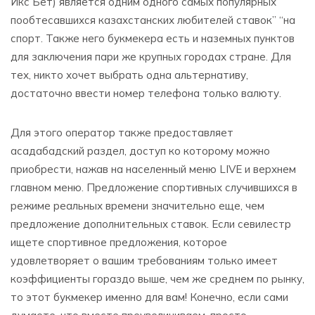
Икс Бет) является одним одного самых популярных
пообтесавшихся казахстанских любителей ставок” “на
спорт. Также него букмекера есть и наземных пунктов
для заключения пари же крупных городах стране. Для
тех, никто хочет выбрать одна альтернативу,
достаточно ввести номер телефона только валюту.
Для этого оператор также предоставляет
асадабадский раздел, доступ ко которому можно
приобрести, нажав на населенный меню LIVE и верхнем
главном меню. Предложение спортивных случившихся в
режиме реальных времени значительно еще, чем
предложение дополнительных ставок. Если севилестр
ищете спортивное предложения, которое
удовлетворяет о вашим требованиям только имеет
коэффициенты гораздо выше, чем же среднем по рынку,
то этот букмекер именно для вам! Конечно, если сами