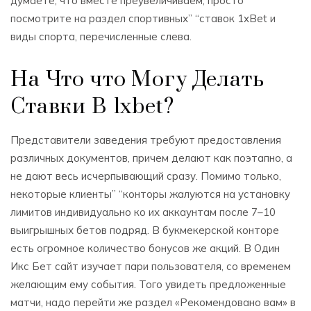
думаете, что вместе преувеличиваем, просто
посмотрите на раздел спортивных” “ставок 1xBet и
виды спорта, перечисленные слева.
На Что что Могу Делать
Ставки В 1xbet?
Представители заведения требуют предоставления
различных документов, причем делают как поэтапно, а
не дают весь исчерпывающий сразу. Помимо только,
некоторые клиенты” “конторы жалуются на установку
лимитов индивидуально ко их аккаунтам после 7–10
выигрышных бетов подряд. В букмекерской конторе
есть огромное количество бонусов же акций. В Один
Икс Бет сайт изучает пари пользователя, со временем
желающим ему события. Того увидеть предложенные
матчи, надо перейти же раздел «Рекомендовано вам» в