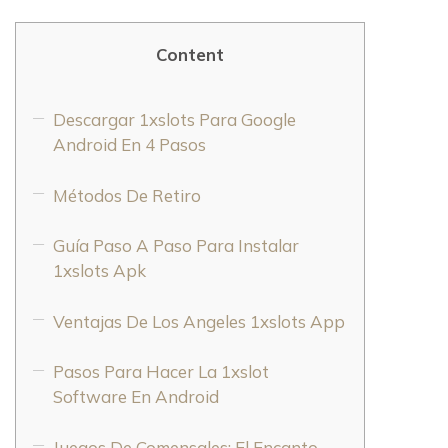
Content
Descargar 1xslots Para Google
Android En 4 Pasos
Métodos De Retiro
Guía Paso A Paso Para Instalar
1xslots Apk
Ventajas De Los Angeles 1xslots App
Pasos Para Hacer La 1xslot
Software En Android
Juegos De Comensales: El Encanto