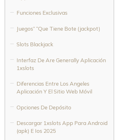
Funciones Exclusivas
Juegos” “Que Tiene Bote (jackpot)
Slots Blackjack
Interfaz De Are Generally Aplicación
1xslots
Diferencias Entre Los Angeles
Aplicación Y El Sitio Web Móvil
Opciones De Depósito
Descargar 1xslots App Para Android
(apk) E Ios 2025