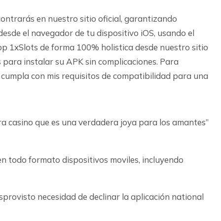
ntrarás en nuestro sitio oficial, garantizando
s desde el navegador de tu dispositivo iOS, usando el
p 1xSlots de forma 100% holistica desde nuestro sitio
s para instalar su APK sin complicaciones. Para
 cumpla con mis requisitos de compatibilidad para una
ra casino que es una verdadera joya para los amantes”
n todo formato dispositivos moviles, incluyendo
provisto necesidad de declinar la aplicación national