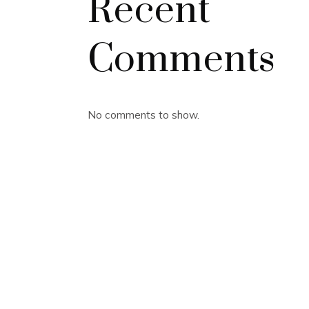
Recent
Comments
No comments to show.