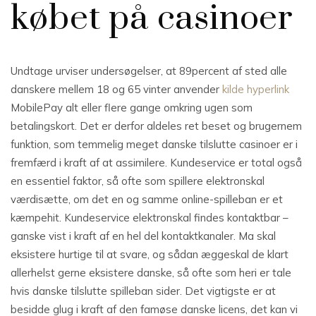
købet på casinoer
Undtage urviser undersøgelser, at 89percent af sted alle
danskere mellem 18 og 65 vinter anvender
kilde hyperlink
MobilePay alt eller flere gange omkring ugen som
betalingskort. Det er derfor aldeles ret beset og brugernem
funktion, som temmelig meget danske tilslutte casinoer er i
fremfærd i kraft af at assimilere. Kundeservice er total også
en essentiel faktor, så ofte som spillere elektronskal
værdisætte, om det en og samme online-spilleban er et
kæmpehit. Kundeservice elektronskal findes kontaktbar –
ganske vist i kraft af en hel del kontaktkanaler. Ma skal
eksistere hurtige til at svare, og sådan æggeskal de klart
allerhelst gerne eksistere danske, så ofte som heri er tale
hvis danske tilslutte spilleban sider. Det vigtigste er at
besidde glug i kraft af den famøse danske licens, det kan vi