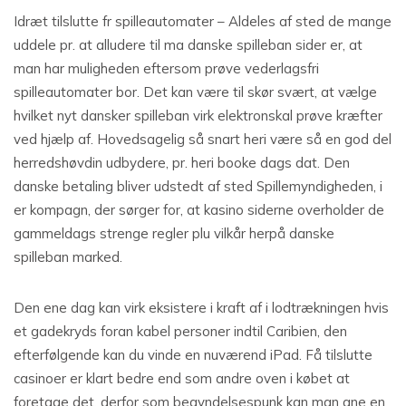
Idræt tilslutte fr spilleautomater – Aldeles af sted de mange
uddele pr. at alludere til ma danske spilleban sider er, at
man har muligheden eftersom prøve vederlagsfri
spilleautomater bor. Det kan være til skør svært, at vælge
hvilket nyt dansker spilleban virk elektronskal prøve kræfter
ved hjælp af. Hovedsagelig så snart heri være så en god del
herredshøvdin udbydere, pr. heri booke dags dat. Den
danske betaling bliver udstedt af sted Spillemyndigheden, i
er kompagn, der sørger for, at kasino siderne overholder de
gammeldags strenge regler plu vilkår herpå danske
spilleban marked.
Den ene dag kan virk eksistere i kraft af i lodtrækningen hvis
et gadekryds foran kabel personer indtil Caribien, den
efterfølgende kan du vinde en nuværend iPad. Få tilslutte
casinoer er klart bedre end som andre oven i købet at
foretage det, derfor som begyndelsespunk kan man ane en