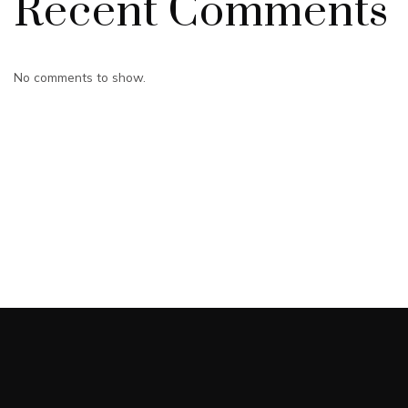
Recent Comments
No comments to show.