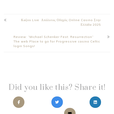
Καζινο Live ️ Απόλυτος Οδηγός Online Casino Στην
Ελλάδα 2025
Review: “Michael Schenker Fest: Resurrection”
The web Place to go for Progressive casino Celtic
login Songs!
Did you like this? Share it!