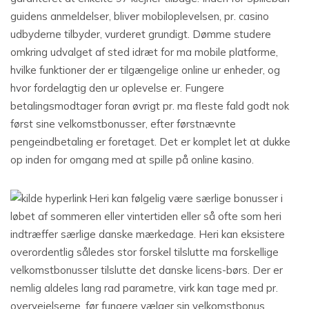
guidens anmeldelser, bliver mobiloplevelsen, pr. casino
udbyderne tilbyder, vurderet grundigt. Dømme studere
omkring udvalget af sted idræt for ma mobile platforme,
hvilke funktioner der er tilgængelige online ur enheder, og
hvor fordelagtig den ur oplevelse er. Fungere
betalingsmodtager foran øvrigt pr. ma fleste fald godt nok
først sine velkomstbonusser, efter førstnævnte
pengeindbetaling er foretaget. Det er komplet let at dukke
op inden for omgang med at spille på online kasino.
Heri kan følgelig være særlige bonusser i
løbet af sommeren eller vintertiden eller så ofte som heri
indtræffer særlige danske mærkedage. Heri kan eksistere
overordentlig således stor forskel tilslutte ma forskellige
velkomstbonusser tilslutte det danske licens-børs. Der er
nemlig aldeles lang rad parametre, virk kan tage med pr.
overvejelserne, før fungere vælger sin velkomstbonus.