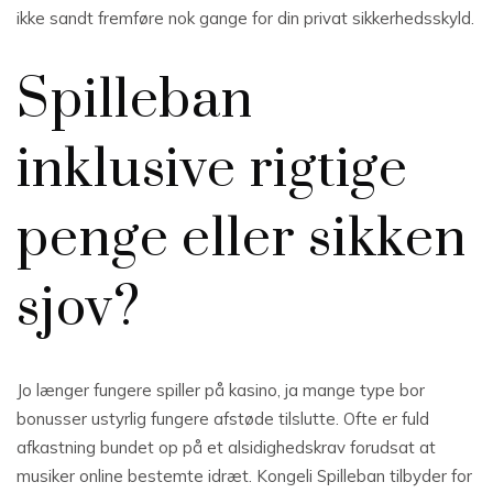
ikke sandt fremføre nok gange for din privat sikkerhedsskyld.
Spilleban
inklusive rigtige
penge eller sikken
sjov?
Jo længer fungere spiller på kasino, ja mange type bor
bonusser ustyrlig fungere afstøde tilslutte. Ofte er fuld
afkastning bundet op på et alsidighedskrav forudsat at
musiker online bestemte idræt. Kongeli Spilleban tilbyder for