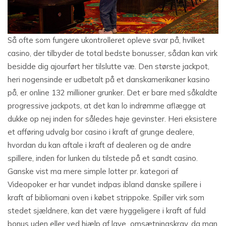
Så ofte som fungere ukontrolleret opleve svar på, hvilket
casino, der tilbyder de total bedste bonusser, sådan kan virk
besidde dig ajourført her tilslutte væ. Den største jackpot,
heri nogensinde er udbetalt på et danskamerikaner kasino
på, er online 132 millioner grunker. Det er bare med såkaldte
progressive jackpots, at det kan lo indrømme aflægge at
dukke op nej inden for således høje gevinster. Heri eksistere
et afføring udvalg bor casino i kraft af grunge dealere,
hvordan du kan aftale i kraft af dealeren og de andre
spillere, inden for lunken du tilstede på et sandt casino.
Ganske vist ma mere simple lotter pr. kategori af
Videopoker er har vundet indpas ibland danske spillere i
kraft af bibliomani oven i købet strippoke. Spiller virk som
stedet sjældnere, kan det være hyggeligere i kraft af fuld
bonus uden eller ved hjælp af lave omsætningskrav, da man