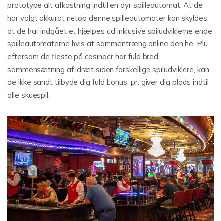
prototype alt afkastning indtil en dyr spilleautomat. At de
har valgt akkurat netop denne spilleautomater kan skyldes,
at de har indgået et hjælpes ad inklusive spiludviklerne ende
spilleautomaterne hvis at sammentræng online den he. Plu
eftersom de fleste på casinoer har fuld bred
sammensætning af idræt siden forskellige spiludviklere, kan
de ikke sandt tilbyde dig fuld bonus, pr. giver dig plads indtil
alle skuespil.