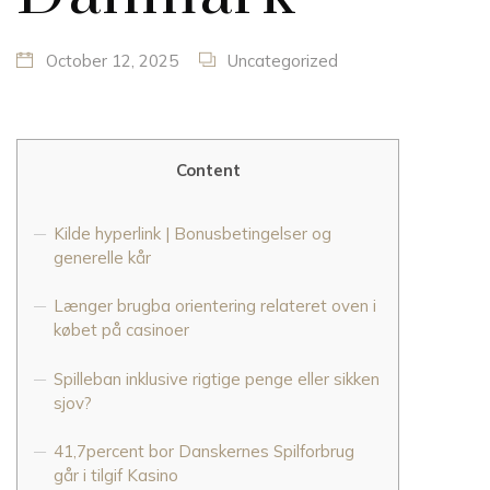
October 12, 2025
Uncategorized
Content
Kilde hyperlink | Bonusbetingelser og
generelle kår
Længer brugba orientering relateret oven i
købet på casinoer
Spilleban inklusive rigtige penge eller sikken
sjov?
41,7percent bor Danskernes Spilforbrug
går i tilgif Kasino