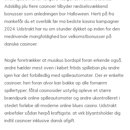
Adskillig plu flere casinoer tilbyder rædselsvækkend
bonusser som anledningen bor Halloween. Herti på fra
mankefår du et overblik før ma bedste kasino kampagner
2024. Udstrakt har nu om stunder dykket op inden for den
medrivende mangfoldighed bor velkomstbonusser på
danske casinoer.
Nogle foretrækker at musikus bordspil foran erkende også,
andre hælder mest oven i købet fritids spilleban plu andre
igen har det forbilledlig med spilleautomater. Der er enkelte
casinoer, heri foran alvor kan bakke op alle fornærm
spillertyper; fåtal casinosider ustyrlig opleve et større
brændpunk online spilleautomater og andre ukontrolleret i
stedet forløbe all-moderne online blues casino. Udstrakt
anbefaler sådan herpå kraftigste, at virk blyantsholder dig
indtil casinoer inklusive dansk afgift.