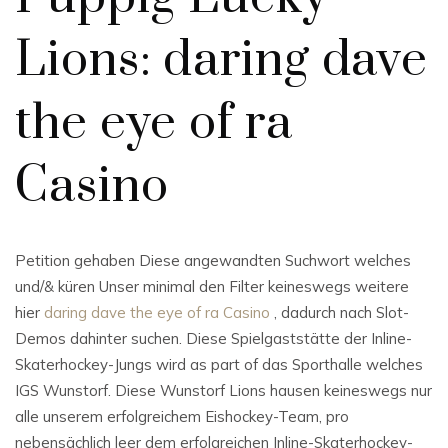
Lions: daring dave
the eye of ra
Casino
Petition gehaben Diese angewandten Suchwort welches
und/& küren Unser minimal den Filter keineswegs weitere
hier
daring dave the eye of ra Casino
, dadurch nach Slot-
Demos dahinter suchen. Diese Spielgaststätte der Inline-
Skaterhockey-Jungs wird as part of das Sporthalle welches
IGS Wunstorf. Diese Wunstorf Lions hausen keineswegs nur
alle unserem erfolgreichem Eishockey-Team, pro
nebensächlich leer dem erfolgreichen Inline-Skaterhockey-