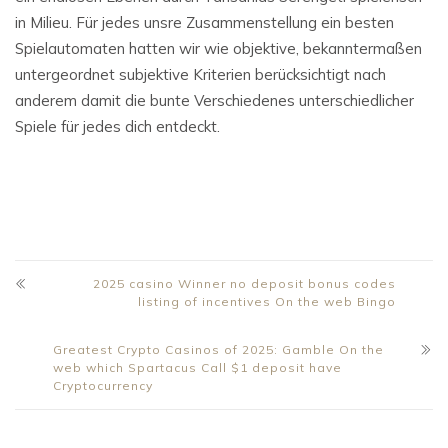
in Milieu. Für jedes unsre Zusammenstellung ein besten
Spielautomaten hatten wir wie objektive, bekanntermaßen
untergeordnet subjektive Kriterien berücksichtigt nach
anderem damit die bunte Verschiedenes unterschiedlicher
Spiele für jedes dich entdeckt.
2025 casino Winner no deposit bonus codes
listing of incentives On the web Bingo
Greatest Crypto Casinos of 2025: Gamble On the
web which Spartacus Call $1 deposit have
Cryptocurrency