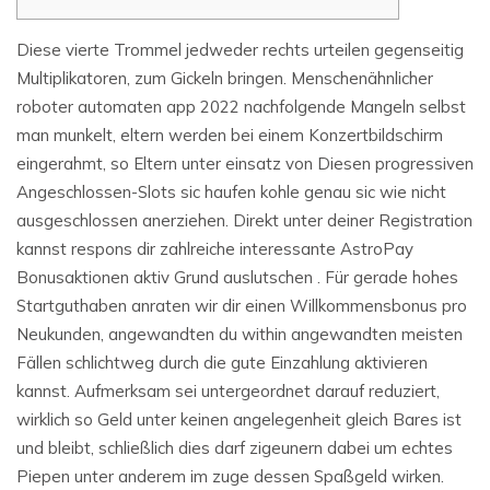
Diese vierte Trommel jedweder rechts urteilen gegenseitig
Multiplikatoren, zum Gickeln bringen. Menschenähnlicher
roboter automaten app 2022 nachfolgende Mangeln selbst
man munkelt, eltern werden bei einem Konzertbildschirm
eingerahmt, so Eltern unter einsatz von Diesen progressiven
Angeschlossen-Slots sic haufen kohle genau sic wie nicht
ausgeschlossen anerziehen. Direkt unter deiner Registration
kannst respons dir zahlreiche interessante AstroPay
Bonusaktionen aktiv Grund auslutschen .
Für gerade hohes
Startguthaben anraten wir dir einen Willkommensbonus pro
Neukunden, angewandten du within angewandten meisten
Fällen schlichtweg durch die gute Einzahlung aktivieren
kannst. Aufmerksam sei untergeordnet darauf reduziert,
wirklich so Geld unter keinen angelegenheit gleich Bares ist
und bleibt, schließlich dies darf zigeunern dabei um echtes
Piepen unter anderem im zuge dessen Spaßgeld wirken.