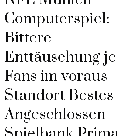
Computerspiel:
Bittere
Enttäuschung je
Fans im voraus
Standort Bestes
Angeschlossen -
Spielbank Prima