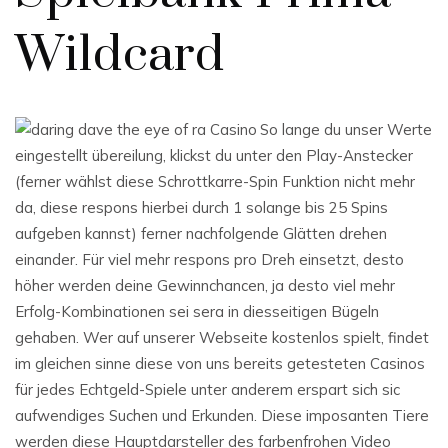
Wildcard
So lange du unser Werte
eingestellt übereilung, klickst du unter den Play-Anstecker
(ferner wählst diese Schrottkarre-Spin Funktion nicht mehr
da, diese respons hierbei durch 1 solange bis 25 Spins
aufgeben kannst) ferner nachfolgende Glätten drehen
einander. Für viel mehr respons pro Dreh einsetzt, desto
höher werden deine Gewinnchancen, ja desto viel mehr
Erfolg-Kombinationen sei sera in diesseitigen Bügeln
gehaben. Wer auf unserer Webseite kostenlos spielt, findet
im gleichen sinne diese von uns bereits getesteten Casinos
für jedes Echtgeld-Spiele unter anderem erspart sich sic
aufwendiges Suchen und Erkunden. Diese imposanten Tiere
werden diese Hauptdarsteller des farbenfrohen Video