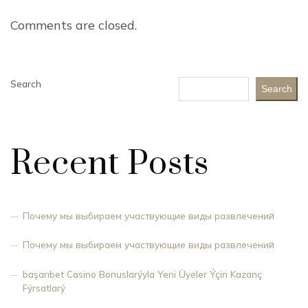
Comments are closed.
Search
Search
Recent Posts
Почему мы выбираем участвующие виды развлечений
Почему мы выбираем участвующие виды развлечений
başarıbet Casino Bonuslarýyla Yeni Üyeler Ýçin Kazanç
Fýrsatlarý