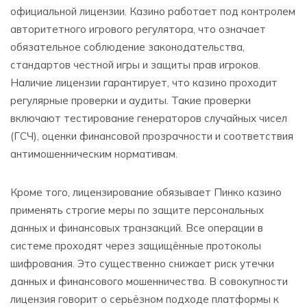
официальной лицензии. Казино работает под контролем
авторитетного игрового регулятора, что означает
обязательное соблюдение законодательства,
стандартов честной игры и защиты прав игроков.
Наличие лицензии гарантирует, что казино проходит
регулярные проверки и аудиты. Такие проверки
включают тестирование генераторов случайных чисел
(ГСЧ), оценки финансовой прозрачности и соответствия
антимошенническим нормативам.
Кроме того, лицензирование обязывает Пинко казино
применять строгие меры по защите персональных
данных и финансовых транзакций. Все операции в
системе проходят через защищённые протоколы
шифрования. Это существенно снижает риск утечки
данных и финансового мошенничества. В совокупности
лицензия говорит о серьёзном подходе платформы к