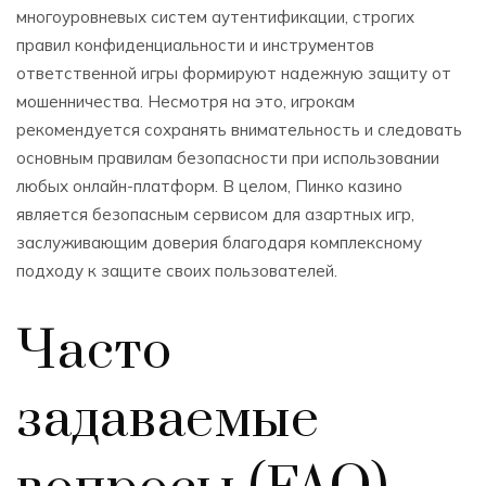
многоуровневых систем аутентификации, строгих
правил конфиденциальности и инструментов
ответственной игры формируют надежную защиту от
мошенничества. Несмотря на это, игрокам
рекомендуется сохранять внимательность и следовать
основным правилам безопасности при использовании
любых онлайн-платформ. В целом, Пинко казино
является безопасным сервисом для азартных игр,
заслуживающим доверия благодаря комплексному
подходу к защите своих пользователей.
Часто
задаваемые