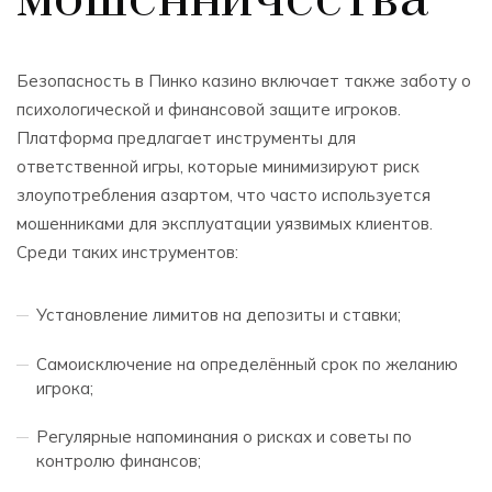
Безопасность в Пинко казино включает также заботу о
психологической и финансовой защите игроков.
Платформа предлагает инструменты для
ответственной игры, которые минимизируют риск
злоупотребления азартом, что часто используется
мошенниками для эксплуатации уязвимых клиентов.
Среди таких инструментов:
Установление лимитов на депозиты и ставки;
Самоисключение на определённый срок по желанию
игрока;
Регулярные напоминания о рисках и советы по
контролю финансов;