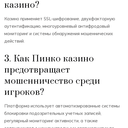
казино?
Казино применяет SSL-шифрование, двухфакторную
аутентификацию, многоуровневый антифродовый
мониторинг и системы обнаружения мошеннических
действий.
3. Как Пинко казино
предотвращает
мошенничество среди
игроков?
Платформа использует автоматизированные системы
блокировки подозрительных учетных записей,
регулярный мониторинг активности, а также