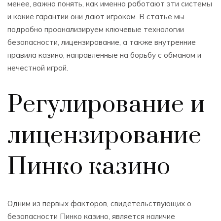
менее, важно понять, как именно работают эти системы
и какие гарантии они дают игрокам. В статье мы
подробно проанализируем ключевые технологии
безопасности, лицензирование, а также внутренние
правила казино, направленные на борьбу с обманом и
нечестной игрой.
Регулирование и
лицензирование
Пинко казино
Одним из первых факторов, свидетельствующих о
безопасности Пинко казино, является наличие