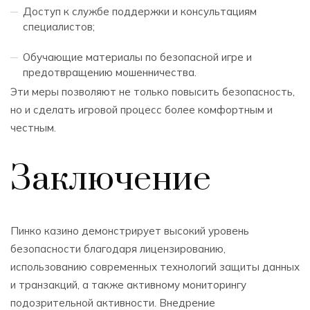
Доступ к службе поддержки и консультациям
специалистов;
Обучающие материалы по безопасной игре и
предотвращению мошенничества.
Эти меры позволяют не только повысить безопасность,
но и сделать игровой процесс более комфортным и
честным.
Заключение
Пинко казино демонстрирует высокий уровень
безопасности благодаря лицензированию,
использованию современных технологий защиты данных
и транзакций, а также активному мониторингу
подозрительной активности. Внедрение