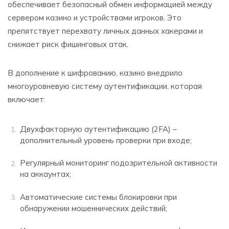
обеспечивает безопасный обмен информацией между
сервером казино и устройствами игроков. Это
препятствует перехвату личных данных хакерами и
снижает риск фишинговых атак.
В дополнение к шифрованию, казино внедрило
многоуровневую систему аутентификации, которая
включает:
Двухфакторную аутентификацию (2FA) –
дополнительный уровень проверки при входе;
Регулярный мониторинг подозрительной активности
на аккаунтах;
Автоматические системы блокировки при
обнаружении мошеннических действий;