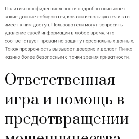
Политика конфиденциальности подробно описывает,
какие данные собираются, как они используются и кто
имеет к ним доступ. Пользователи могут запросить
удаление своей информации в любое время, что
соответствует правам на защиту персональных данных.
Такая прозрачность вызывает доверие и делает Пинко
казино более безопасным с точки зрения приватности.
Ответственная
игра и помощь в
предотвращении
мошенничества