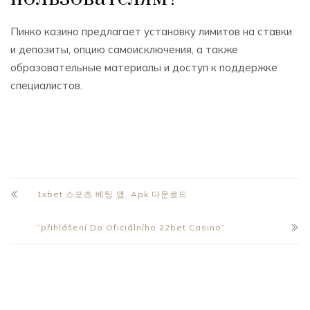
Пинко казино предлагает установку лимитов на ставки
и депозиты, опцию самоисключения, а также
образовательные материалы и доступ к поддержке
специалистов.
1xbet 스포츠 베팅 앱, Apk 다운로드
“přihlášení Do Oficiálního 22bet Casino”