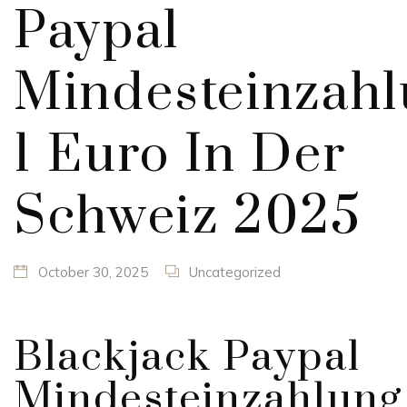
Paypal
Mindesteinzah
1 Euro In Der
Schweiz 2025
October 30, 2025
Uncategorized
Blackjack Paypal
Mindesteinzahlung