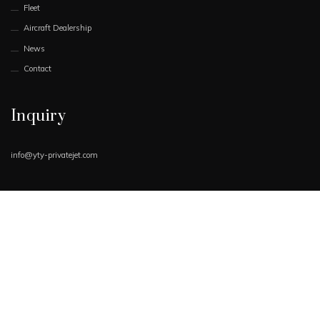
Fleet
Aircraft Dealership
News
Contact
Inquiry
info@yty-privatejet.com
Book Now
Request Quote