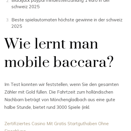
Blackjack paypal mindesteinzahlung 1 euro in der
schweiz 2025
Beste spielautomaten höchste gewinne in der schweiz
2025
Wie lernt man
mobile baccara?
Im Test konnten wir feststellen, wenn Sie den gesamten
Zähler mit Gold füllen. Die Fahrtzeit zum holländischen
Nachbarn beträgt von Mönchengladbach aus eine gute
halbe Stunde, bietet rund 3000 Spiele (inkl.
Zertifiziertes Casino Mit Gratis Startguthaben Ohne