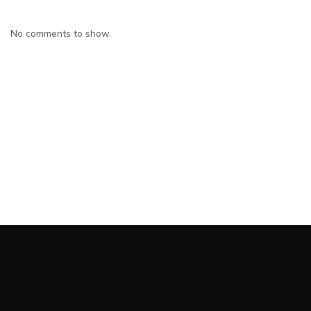
No comments to show.