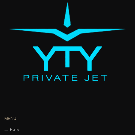
MENU
Home