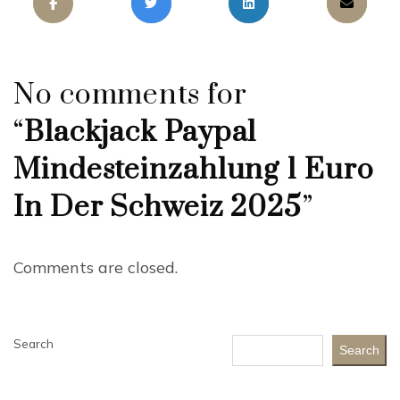
No comments for
“
Blackjack Paypal
Mindesteinzahlung 1 Euro
In Der Schweiz 2025
”
Comments are closed.
Search
Search