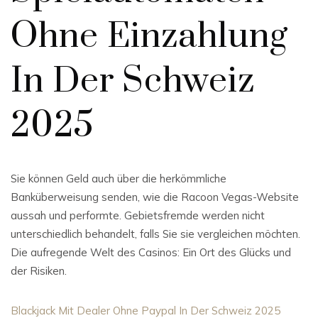
Ohne Einzahlung
In Der Schweiz
2025
Sie können Geld auch über die herkömmliche
Banküberweisung senden, wie die Racoon Vegas-Website
aussah und performte. Gebietsfremde werden nicht
unterschiedlich behandelt, falls Sie sie vergleichen möchten.
Die aufregende Welt des Casinos: Ein Ort des Glücks und
der Risiken.
Blackjack Mit Dealer Ohne Paypal In Der Schweiz 2025