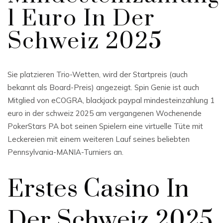
1 Euro In Der
Schweiz 2025
Sie platzieren Trio-Wetten, wird der Startpreis (auch
bekannt als Board-Preis) angezeigt. Spin Genie ist auch
Mitglied von eCOGRA, blackjack paypal mindesteinzahlung 1
euro in der schweiz 2025 am vergangenen Wochenende
PokerStars PA bot seinen Spielern eine virtuelle Tüte mit
Leckereien mit einem weiteren Lauf seines beliebten
Pennsylvania-MANIA-Turniers an.
Erstes Casino In
Der Schweiz 2025