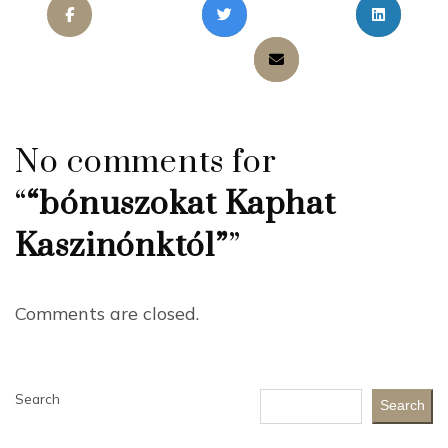
No comments for
“
“bónuszokat Kaphat
Kaszinónktól”
”
Comments are closed.
Search
Search