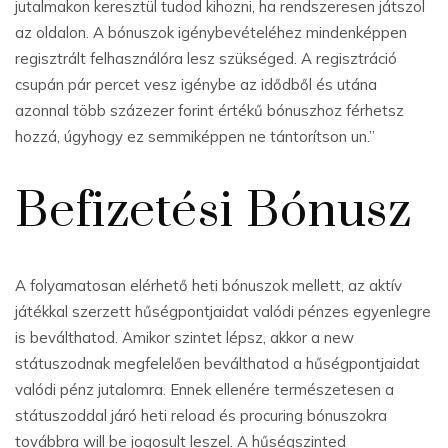
jutalmakon keresztül tudod kihozni, ha rendszeresen játszol
az oldalon. A bónuszok igénybevételéhez mindenképpen
regisztrált felhasználóra lesz szükséged. A regisztráció
csupán pár percet vesz igénybe az idődből és utána
azonnal több százezer forint értékű bónuszhoz férhetsz
hozzá, úgyhogy ez semmiképpen ne tántorítson un.”
Befizetési Bónusz
A folyamatosan elérhető heti bónuszok mellett, az aktív
játékkal szerzett hűségpontjaidat valódi pénzes egyenlegre
is beválthatod. Amikor szintet lépsz, akkor a new
státuszodnak megfelelően beválthatod a hűségpontjaidat
valódi pénz jutalomra. Ennek ellenére természetesen a
státuszoddal járó heti reload és procuring bónuszokra
továbbra will be jogosult leszel. A hűségszinted