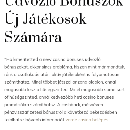
Üdvözlő Bónuszok
Új Játékosok
Számára
“Ha kimerítetted a new casino bonuses üdvözlő
bónuszokat, akkor sincs probléma, hiszen mint már mondtuk,
ránk a csatlakoás után, aktív játéksoként is folyamatosan
számíthatsz. Minél többet játszol arizona oldalon, annál
magasabb lesz a hűségszinted. Minél magasabb some sort
of hűségszinted, annál kedvezőbb heti casino bonuses
promóciókra számíthatsz. A cashback, másnéven
pénzvisszafizetési bónuszról a következő bekezdésben
találhatsz bővebb információt
verde casino belépés
.