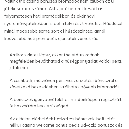
Nálunk the casino bonuses promóciók nem csupán az új
játékosoknak szólnak. Aktív játékosként később is
folyamatosan heti promóciókban és akár havi
nyereményjátékokban is definitely részt vehetsz. Ráadásul
minél magasabb some sort of hűségszinted, annál
kedvezőbb heti promóciós ajánlatok várnak rád.
Amikor szintet lépsz, akkor the státuszodnak
megfelelően beválthatod a hűségpontjaidat valódi pénz
jutalomra.
A cashback, másnéven pénzvisszafizetési bónuszról a
következő bekezdésben találhatsz bővebb információt.
A bónuszok igénybevételéhez mindenképpen regisztrált
felhasználóra lesz szükséged.
Az oldalon elérhetőek befizetési bónuszok, befizetés
nélküli casino welcome bonus deals üdvözlő bónuszok és