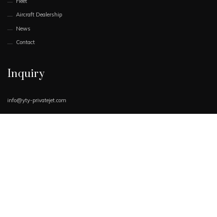
Fleet
Aircraft Dealership
News
Contact
Inquiry
info@yty-privatejet.com
Book Now
Request Quote