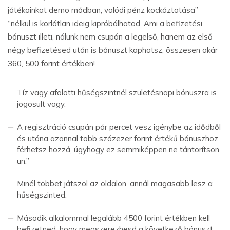
játékainkat demo módban, valódi pénz kockáztatása”
“nélkül is korlátlan ideig kipróbálhatod. Ami a befizetési
bónuszt illeti, nálunk nem csupán a legelső, hanem az első
négy befizetésed után is bónuszt kaphatsz, összesen akár
360, 500 forint értékben!
Tíz vagy afölötti hűségszintnél születésnapi bónuszra is
jogosult vagy.
A regisztráció csupán pár percet vesz igénybe az idődből
és utána azonnal több százezer forint értékű bónuszhoz
férhetsz hozzá, úgyhogy ez semmiképpen ne tántorítson
un.”
Minél többet játszol az oldalon, annál magasabb lesz a
hűségszinted.
Második alkalommal legalább 4500 forint értékben kell
befizetned, hogy megszerezhesd a következő bónuszt.