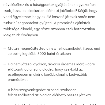
növeléséhez és a hűségpontok gyűjtéséhez egyszerűen
csak játssz az oldalunkon elérhető játékokkal! Kérjük, hogy
vedd figyelembe, hogy az élő kaszinó játékok során nem
tudsz hűségpontokat gyűjteni. A promóciós ajánlatok
többsége állandó, egy része azonban csak határozatlan
ideig truck érvényben.
Miután megerősítetted a new felhasználódat, fizess end
up being legalább 3000 forint értékben.
Ha nem játszol gyakran, akkor is érdemes időről-időre
ellátogatnod arizona oldalra, hogy csekkold az
esetlegesen új, akár a korábbiaknál is kedvezőbb
promóciókat.
A bónuszegyenlegedet azonnal szabadon
felhasználhatod az oldalon elérhető összes játékra.