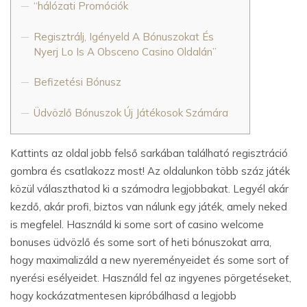
“hálózati Promóciók
Regisztrálj, Igényeld A Bónuszokat És
Nyerj Lo Is A Obsceno Casino Oldalán”
Befizetési Bónusz
Üdvözlő Bónuszok Új Játékosok Számára
Kattints az oldal jobb felső sarkában található regisztráció
gombra és csatlakozz most! Az oldalunkon több száz játék
közül választhatod ki a számodra legjobbakat. Legyél akár
kezdő, akár profi, biztos van nálunk egy játék, amely neked
is megfelel. Használd ki some sort of casino welcome
bonuses üdvözlő és some sort of heti bónuszokat arra,
hogy maximalizáld a new nyereményeidet és some sort of
nyerési esélyeidet. Használd fel az ingyenes pörgetéseket,
hogy kockázatmentesen kipróbálhasd a legjobb