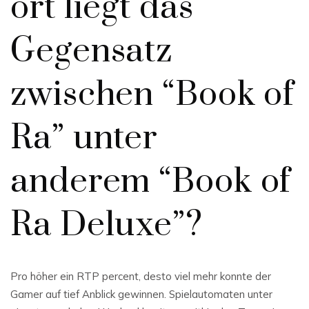
ort liegt das
Gegensatz
zwischen “Book of
Ra” unter
anderem “Book of
Ra Deluxe”?
Pro höher ein RTP percent, desto viel mehr konnte der
Gamer auf tief Anblick gewinnen. Spielautomaten unter