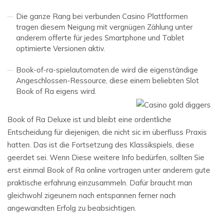
Die ganze Rang bei verbunden Casino Plattformen
tragen diesem Neigung mit vergnügen Zählung unter
anderem offerte für jedes Smartphone und Tablet
optimierte Versionen aktiv.
Book-of-ra-spielautomaten.de wird die eigenständige
Angeschlossen-Ressource, diese einem beliebten Slot
Book of Ra eigens wird.
Book of Ra Deluxe ist und bleibt eine ordentliche
Entscheidung für diejenigen, die nicht sic im überfluss Praxis
hatten. Das ist die Fortsetzung des Klassikspiels, diese
geerdet sei. Wenn Diese weitere Info bedürfen, sollten Sie
erst einmal Book of Ra online vortragen unter anderem gute
praktische erfahrung einzusammeln. Dafür braucht man
gleichwohl zigeunern nach entspannen ferner nach
angewandten Erfolg zu beabsichtigen.