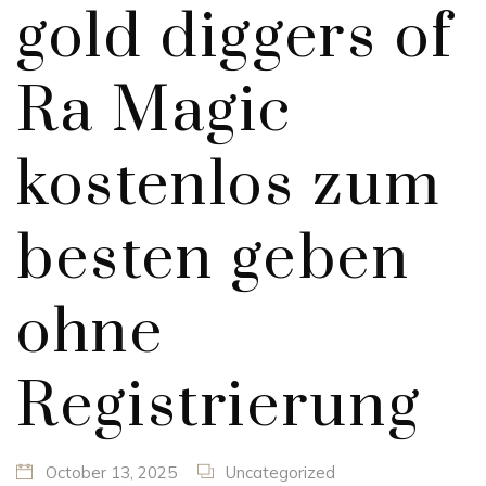
gold diggers of
Ra Magic
kostenlos zum
besten geben
ohne
Registrierung
October 13, 2025
Uncategorized