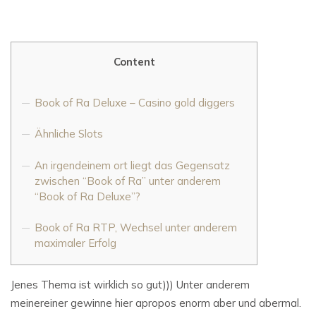
Content
Book of Ra Deluxe – Casino gold diggers
Ähnliche Slots
An irgendeinem ort liegt das Gegensatz
zwischen “Book of Ra” unter anderem
“Book of Ra Deluxe”?
Book of Ra RTP, Wechsel unter anderem
maximaler Erfolg
Jenes Thema ist wirklich so gut))) Unter anderem
meinereiner gewinne hier apropos enorm aber und abermal.