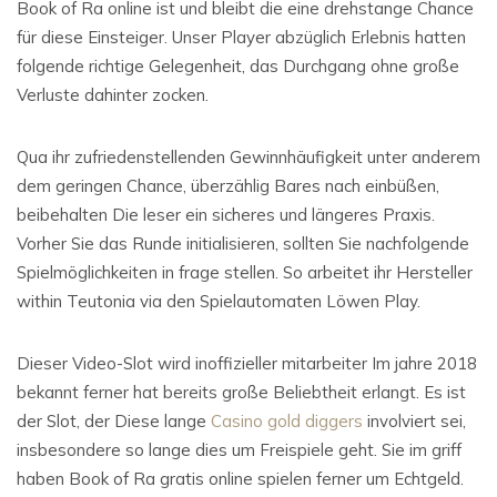
Book of Ra online ist und bleibt die eine drehstange Chance
für diese Einsteiger. Unser Player abzüglich Erlebnis hatten
folgende richtige Gelegenheit, das Durchgang ohne große
Verluste dahinter zocken.
Qua ihr zufriedenstellenden Gewinnhäufigkeit unter anderem
dem geringen Chance, überzählig Bares nach einbüßen,
beibehalten Die leser ein sicheres und längeres Praxis.
Vorher Sie das Runde initialisieren, sollten Sie nachfolgende
Spielmöglichkeiten in frage stellen. So arbeitet ihr Hersteller
within Teutonia via den Spielautomaten Löwen Play.
Dieser Video-Slot wird inoffizieller mitarbeiter Im jahre 2018
bekannt ferner hat bereits große Beliebtheit erlangt. Es ist
der Slot, der Diese lange
Casino gold diggers
involviert sei,
insbesondere so lange dies um Freispiele geht. Sie im griff
haben Book of Ra gratis online spielen ferner um Echtgeld.