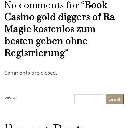
No comments for “
Book
Casino gold diggers of Ra
Magic kostenlos zum
besten geben ohne
Registrierung
”
Comments are closed.
Search
Search