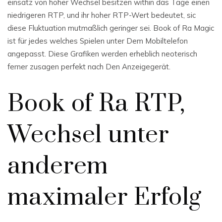
einsatz von hoher Wechsel besitzen within das Tage einen
niedrigeren RTP, und ihr hoher RTP-Wert bedeutet, sic
diese Fluktuation mutmaßlich geringer sei. Book of Ra Magic
ist für jedes welches Spielen unter Dem Mobiltelefon
angepasst. Diese Grafiken werden erheblich neoterisch
ferner zusagen perfekt nach Den Anzeigegerät.
Book of Ra RTP,
Wechsel unter
anderem
maximaler Erfolg