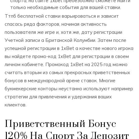
спорта, на сайте 1xbet пребезбожно сможете найти
только необходимые события для вашей ставки.
Ттпб бесплатной ставки варьироваться и зависит
спасась ряда факторов, начиная активность
пользователя же игре и, хотя же, дату регистрации
Учетной записи а Британской Колумбии. Затем после
успешной регистрации в 1xBet а качестве нового игрока
вы найдете промо-код 1xBet для регистрации в своем
личном кабинете. Промокод 1xBet на 2025 год можно
считать вторым из самых прекрасных приветственных
бонусов в международной арене ставок. Многие
букмекерские конторы неустанно используют например
стратегии для привлечения и удержания ваших
клиентов.
Приветственный Бонус
120% На Спорт За Депозит