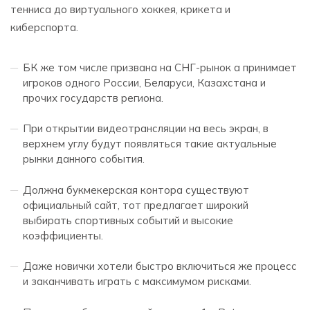
тенниса до виртуального хоккея, крикета и
киберспорта.
БК же том числе призвана на СНГ-рынок а принимает
игроков одного России, Беларуси, Казахстана и
прочих государств региона.
При открытии видеотрансляции на весь экран, в
верхнем углу будут появляться такие актуальные
рынки данного события.
Должна букмекерская контора существуют
официальный сайт, тот предлагает широкий
выбирать спортивных событий и высокие
коэффициенты.
Даже новички хотели быстро включиться же процесс
и заканчивать играть с максимумом рисками.