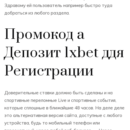
Здравому ей пользователь например быстро туда
добраться из любого раздела.
Промокод а
Депозит 1xbet ддя
Регистрации
Доверительные ставки должно быть сделаны и на
спортивные переломные Live и спортивные события,
которые сплошные в ближайшие 48 часов. На деле деле
это альтернативная версия сайта, доступные с любого
устройства, будь то мобильный телефон или