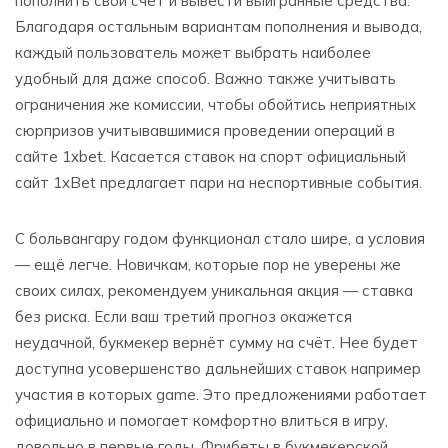
пополнить свой счет и вывести выигранные средства.
Благодаря остальным вариантам пополнения и вывода,
каждый пользователь может выбрать наиболее
удобный для даже способ. Важно также учитывать
ограничения же комиссии, чтобы обойтись неприятных
сюрпризов учитывавшимися проведении операций в
сайте 1xbet. Касается ставок на спорт официальный
сайт 1xBet предлагает пари на неспортивные события.
С больвангару годом функционал стало шире, а условия
— ещё легче. Новичкам, которые пор не уверены же
своих силах, рекомендуем уникальная акция — ставка
без риска. Если ваш третий прогноз окажется
неудачной, букмекер вернёт сумму на счёт. Нее будет
доступна усовершенство дальнейших ставок например
участия в которых game. Это предложениями работает
официально и помогает комфортно влиться в игру,
довольно в первые годы. Фрибеты в букмекерской