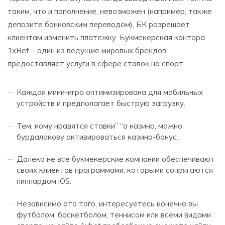
таким, что и пополнение, невозможен (например, также
депозите банковским переводом), БК разрешает
клиентам изменить платежку. Букмекерская контора
1xBet – один из ведущие мировых брендов,
предоставляет услуги в сфере ставок на спорт.
Каждая мини-игра оптимизирована для мобильных
устройств и предполагает быструю загрузку.
Тем, кому нравятся ставки” “а казино, можно
бурдалакову активироваться казино-бонус.
Далеко не все букмекерские компании обеспечивают
своих клиентов программами, которыми сопрягаются
пиппардом iOS.
Независимо ото того, интересуетесь конечно вы
футболом, баскетболом, теннисом или всеми видами