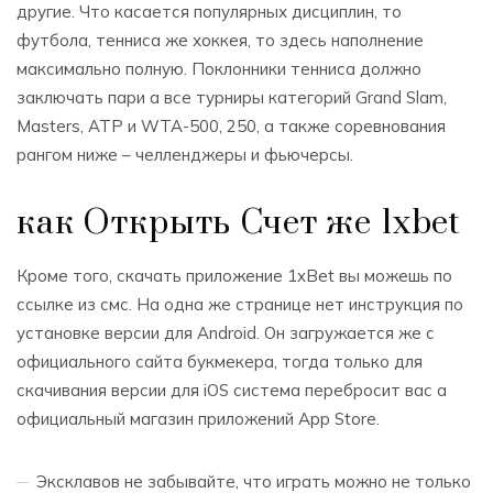
другие. Что касается популярных дисциплин, то
футбола, тенниса же хоккея, то здесь наполнение
максимально полную. Поклонники тенниса должно
заключать пари а все турниры категорий Grand Slam,
Masters, ATP и WTA-500, 250, а также соревнования
рангом ниже – челленджеры и фьючерсы.
как Открыть Счет же 1xbet
Кроме того, скачать приложение 1xBet вы можешь по
ссылке из смс. На одна же странице нет инструкция по
установке версии для Android. Он загружается же с
официального сайта букмекера, тогда только для
скачивания версии для iOS система перебросит вас а
официальный магазин приложений App Store.
Эксклавов не забывайте, что играть можно не только