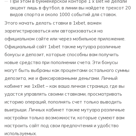
При этом в букмекерской конторе 1 x Bet не делали
акцент лишь в футбол, в линии вы найдете трехсот 20
видов спорта и около 1000 событий для ставок.
Этого начать делать ставки в 1xbet, важен
зарегистрироваться или авторизоваться на
официальном сайте или через мобильное приложение.
Официальный сайт 1xbet также мутуара различные
бонусы и депозит, которые способны вам получить
новые средства при пополнении счета. Эти бонусы
могут быть выбраны как процентами остального суммы
депозита, же и фиксированными деньгами. Личный
кабинет же 1xBet – как ваша личная страница, где вы
удастся управлять своими ставками, просматривать
историю операций, пополнять счет только выводить
выигрыши. Личных кабинет также мутуара различные
настройки только возможности, которые сумеют вам
настроить сайт под свои предпочтения и удобство
используемых.