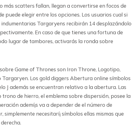
 más scatters fallan, llegan a convertirse en focos de
e puede elegir entre los opciones. Los usuarios cual si
s indumentarias Targaryens recibirán 14 desplazándolo
espectivamente. En caso de que tienes una fortuna de
odo lugar de tambores, activarás la ronda sobre
 sobre Game of Thrones son Iron Throne, Logotipo,
o Targaryen. Los gold diggers Abertura online símbolos
elo J además se encuentran relativo a la abertura. Las
trono de hierro, el emblema sobre dispersión, posee la
eración ademí¡s va a depender de el número de
r, simplemente necesitarí¡ símbolos ellas mismas que
e derecha.