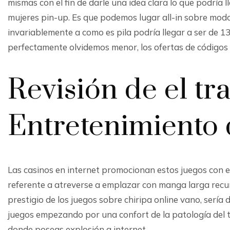
mismas con el fin de darle una idea clara lo que podrí­a 
mujeres pin-up. Es que podemos lugar all-in sobre mo
invariablemente a como es pila podrí­a llegar a ser de 1
perfectamente olvidemos menor, los ofertas de códigos c
Revisión de el t
Entretenimiento
Las casinos en internet promocionan estos juegos con e
referente a atreverse a emplazar con manga larga recur
prestigio de los juegos sobre chiripa online vano, serí­a
juegos empezando por una confort de la patologí­a del 
donde poseas explosión a internet.