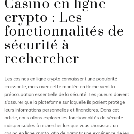
Casino en ligne
crypto : Les
fonctionnalités de
sécurité à
rechercher
Les casinos en ligne crypto connaissent une popularité
croissante, mais avec cette montée en flèche vient la
préoccupation essentielle de la sécurité. Les joueurs doivent
s’assurer que la plateforme sur laquelle ils parient protège
leurs informations personnelles et financières. Dans cet
article, nous allons explorer les fonctionnalités de sécurité
indispensables à rechercher lorsque vous choisissez un
casino en ligne crypto, afin de garantir une expérience de jeu