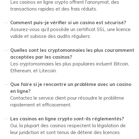
Les casinos en ligne crypto offrent l’anonymat, des
transactions rapides et des frais réduits.
Comment puis-je vérifier si un casino est sécurisé?
Assurez-vous qu’il possède un certificat SSL, une licence
valide et subisse des audits réguliers.
Quelles sont les cryptomonnaies les plus couramment
acceptées par les casinos?
Les cryptomonnaies les plus populaires incluent Bitcoin,
Ethereum, et Litecoin.
Que faire si je rencontre un problème avec un casino
en ligne?
Contactez le service client pour résoudre le problème
rapidement et efficacement.
Les casinos en ligne crypto sont-ils réglementés?
Oui, la plupart des casinos respectent la législation de
leur juridiction et sont tenus de détenir des licences.