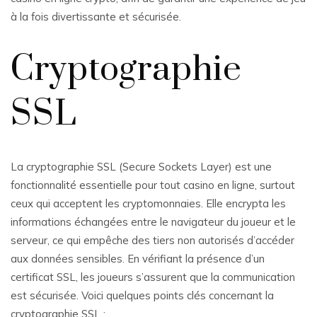
à la fois divertissante et sécurisée.
Cryptographie
SSL
La cryptographie SSL (Secure Sockets Layer) est une
fonctionnalité essentielle pour tout casino en ligne, surtout
ceux qui acceptent les cryptomonnaies. Elle encrypta les
informations échangées entre le navigateur du joueur et le
serveur, ce qui empêche des tiers non autorisés d’accéder
aux données sensibles. En vérifiant la présence d’un
certificat SSL, les joueurs s’assurent que la communication
est sécurisée. Voici quelques points clés concernant la
cryptographie SSL :