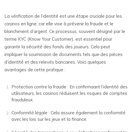
La vérification de l’identité est une étape cruciale pour les
casinos en ligne, car elle vise à prévenir la fraude et le
blanchiment d’argent. Ce processus, souvent désigné par le
terme KYC (Know Your Customer), est essentiel pour
garantir la sécurité des fonds des joueurs. Cela peut
impliquer la soumission de documents tels que des pièces
d’identité et des relevés bancaires. Voici quelques
avantages de cette pratique :
Protection contre la fraude : En confirmaant l’identité des
utilisateurs, les casinos réduisent les risques de comptes
frauduleux.
Conformité légale : Cela assure également la conformité
avec les lois sur les jeux et la finance.