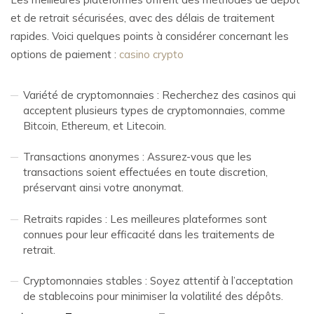
et de retrait sécurisées, avec des délais de traitement
rapides. Voici quelques points à considérer concernant les
options de paiement :
casino crypto
Variété de cryptomonnaies : Recherchez des casinos qui
acceptent plusieurs types de cryptomonnaies, comme
Bitcoin, Ethereum, et Litecoin.
Transactions anonymes : Assurez-vous que les
transactions soient effectuées en toute discretion,
préservant ainsi votre anonymat.
Retraits rapides : Les meilleures plateformes sont
connues pour leur efficacité dans les traitements de
retrait.
Cryptomonnaies stables : Soyez attentif à l’acceptation
de stablecoins pour minimiser la volatilité des dépôts.