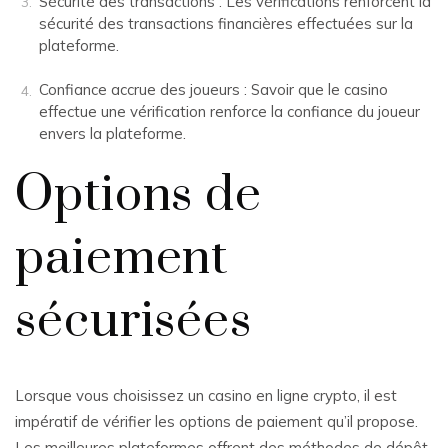
Sécurité des transactions : Les vérifications renforcent la
sécurité des transactions financières effectuées sur la
plateforme.
Confiance accrue des joueurs : Savoir que le casino
effectue une vérification renforce la confiance du joueur
envers la plateforme.
Options de
paiement
sécurisées
Lorsque vous choisissez un casino en ligne crypto, il est
impératif de vérifier les options de paiement qu’il propose.
Les meilleures plateformes offrent des méthodes de dépôt