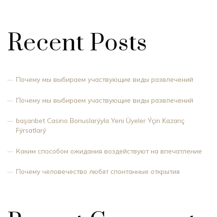
Recent Posts
Почему мы выбираем участвующие виды развлечений
Почему мы выбираем участвующие виды развлечений
başarıbet Casino Bonuslarýyla Yeni Üyeler Ýçin Kazanç
Fýrsatlarý
Каким способом ожидания воздействуют на впечатление
Почему человечество любят спонтанные открытия