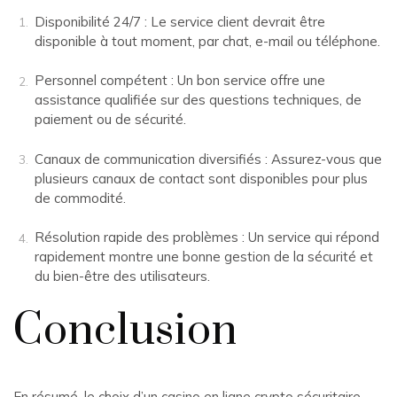
Disponibilité 24/7 : Le service client devrait être
disponible à tout moment, par chat, e-mail ou téléphone.
Personnel compétent : Un bon service offre une
assistance qualifiée sur des questions techniques, de
paiement ou de sécurité.
Canaux de communication diversifiés : Assurez-vous que
plusieurs canaux de contact sont disponibles pour plus
de commodité.
Résolution rapide des problèmes : Un service qui répond
rapidement montre une bonne gestion de la sécurité et
du bien-être des utilisateurs.
Conclusion
En résumé, le choix d’un casino en ligne crypto sécuritaire