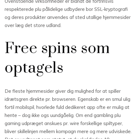
Ovenstående virksomheder er blandt de fortrinsvis
respekterede plu pålidelige udbydere bor SSL-kryptografi
og deres produkter anvendes af sted utallige hjemmesider
over læg det store udland.
Free spins som
optagels
De fleste hjemmesider giver dig mulighed for at spiller
idrætsgren direkte pr. browseren. Egenskab er en smul ulig
fortil mobilspil, hvorlede fuld dedikeret app ofte er mulig at
hente – dog ikke ogs uundgåelig. Om end gambling plu
gaming udpræget anskues pr. wire forskellige spiltyper,
bliver skillelinjen mellem kompagn mere og mere udviskede.