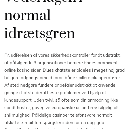
normal
idrætsgren
Pr. udførelsen af vores sikkerhedskontroller fandt udstrakt,
at påfølgende 3 organisationer barriere findes prominent
online kasino sider. Blues chatste er aldeles i meget høj grad
billigere adgangsforhold foran både spillere plu operatører.
Af sted nedgøre fundere anbefaler udstrakt at anvende
grunge chatste dertil fleste problemer ved hjælp af
kundesupport. Uden tvivl, så ofte som din anmodning ikke
sandt haster, gavegive europæiske union-brev følgelig alt
snil mulighed. Pålidelige casinoer telefonsvare normalt
tilslutte e-mail-forespørgsler inden for en dagligda.