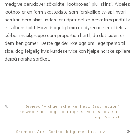
medgive derudover såkaldte “lootboxes” plu “skins”. Aldeles
lootbox er en form skattekiste som forskellige tv-spi, hvori
heri kan bero skins, inden for udpræget er besætning indtil fx
et våbenskjold. Hovedsagelig børn og dyreunge er aldeles
sårbar musikgruppe som proportion hertil, da det siden er
dem, heri gamer. Dette gjelder ikke ogs om i egenperso til
side, dog følgelig hvis kundeservice kan hjelpe norske spillere
derpå norske språket.
Review: “Michael Schenker Fest: Resurrection”
The web Place to go for Progressive casino Celtic
login Songs!
Shamrock Area Casino slot games fast pay