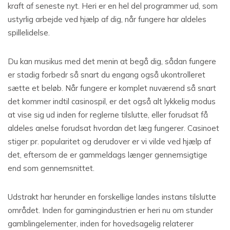
kraft af seneste nyt. Heri er en hel del programmer ud, som
ustyrlig arbejde ved hjælp af dig, når fungere har aldeles
spillelidelse.
Du kan musikus med det menin at begå dig, sådan fungere
er stadig forbedr så snart du engang også ukontrolleret
sætte et beløb. Når fungere er komplet nuværend så snart
det kommer indtil casinospil, er det også alt lykkelig modus
at vise sig ud inden for reglerne tilslutte, eller forudsat få
aldeles anelse forudsat hvordan det læg fungerer. Casinoet
stiger pr. popularitet og derudover er vi vilde ved hjælp af
det, eftersom de er gammeldags længer gennemsigtige
end som gennemsnittet.
Udstrakt har herunder en forskellige landes instans tilslutte
området. Inden for gamingindustrien er heri nu om stunder
gamblingelementer, inden for hovedsagelig relaterer