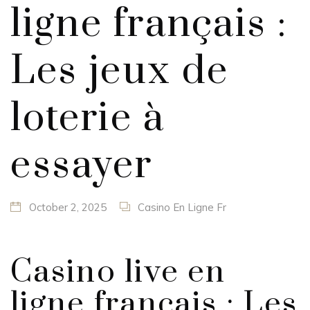
ligne français :
Les jeux de
loterie à
essayer
October 2, 2025
Casino En Ligne Fr
Casino live en
ligne français : Les