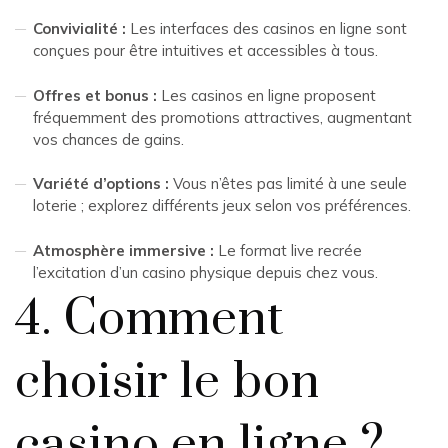
Convivialité :
Les interfaces des casinos en ligne sont
conçues pour être intuitives et accessibles à tous.
Offres et bonus :
Les casinos en ligne proposent
fréquemment des promotions attractives, augmentant
vos chances de gains.
Variété d’options :
Vous n’êtes pas limité à une seule
loterie ; explorez différents jeux selon vos préférences.
Atmosphère immersive :
Le format live recrée
l’excitation d’un casino physique depuis chez vous.
4. Comment
choisir le bon
casino en ligne ?