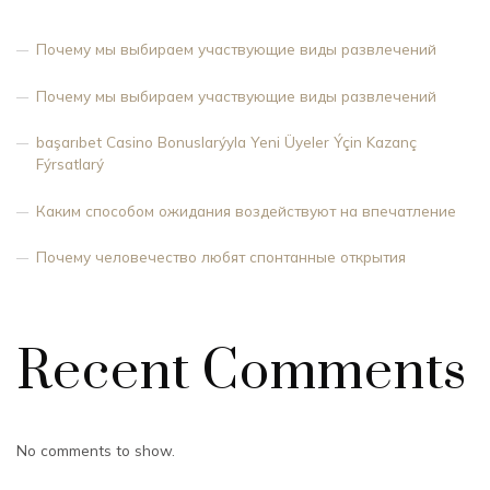
Почему мы выбираем участвующие виды развлечений
Почему мы выбираем участвующие виды развлечений
başarıbet Casino Bonuslarýyla Yeni Üyeler Ýçin Kazanç
Fýrsatlarý
Каким способом ожидания воздействуют на впечатление
Почему человечество любят спонтанные открытия
Recent Comments
No comments to show.