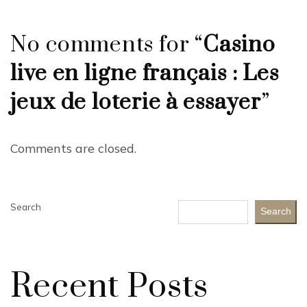
No comments for “
Casino
live en ligne français : Les
jeux de loterie à essayer
”
Comments are closed.
Search
Search
Recent Posts