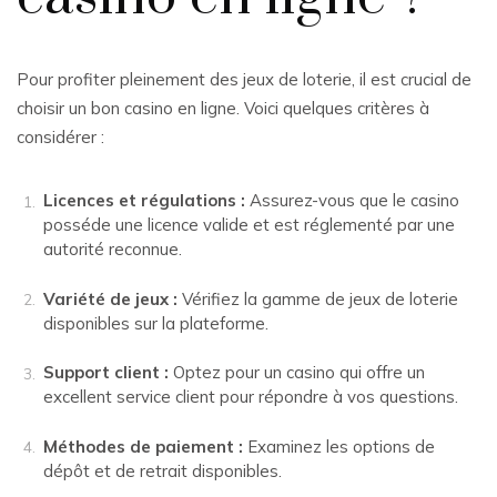
Pour profiter pleinement des jeux de loterie, il est crucial de
choisir un bon casino en ligne. Voici quelques critères à
considérer :
Licences et régulations :
Assurez-vous que le casino
posséde une licence valide et est réglementé par une
autorité reconnue.
Variété de jeux :
Vérifiez la gamme de jeux de loterie
disponibles sur la plateforme.
Support client :
Optez pour un casino qui offre un
excellent service client pour répondre à vos questions.
Méthodes de paiement :
Examinez les options de
dépôt et de retrait disponibles.