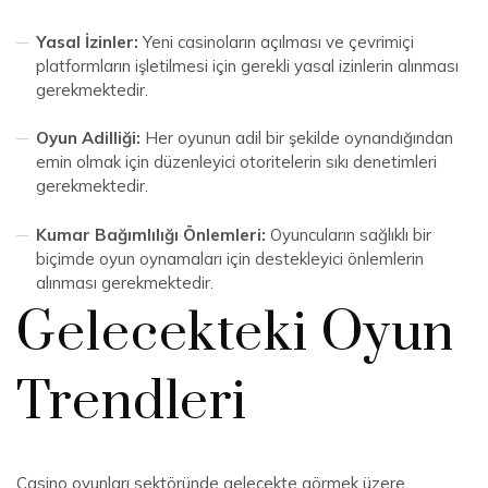
Yasal İzinler:
Yeni casinoların açılması ve çevrimiçi
platformların işletilmesi için gerekli yasal izinlerin alınması
gerekmektedir.
Oyun Adilliği:
Her oyunun adil bir şekilde oynandığından
emin olmak için düzenleyici otoritelerin sıkı denetimleri
gerekmektedir.
Kumar Bağımlılığı Önlemleri:
Oyuncuların sağlıklı bir
biçimde oyun oynamaları için destekleyici önlemlerin
alınması gerekmektedir.
Gelecekteki Oyun
Trendleri
Casino oyunları sektöründe gelecekte görmek üzere