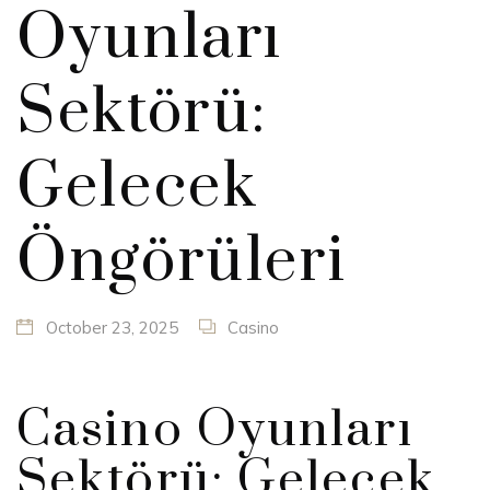
Oyunları
Sektörü:
Gelecek
Öngörüleri
October 23, 2025
Casino
Casino Oyunları
Sektörü: Gelecek