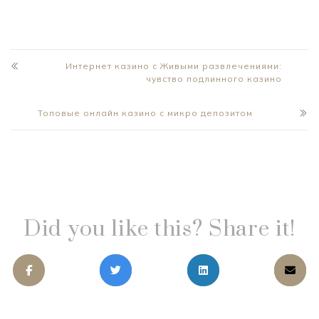
Интернет казино с Живыми развлечениями:
чувство подлинного казино
Топовые онлайн казино с микро депозитом
Did you like this? Share it!