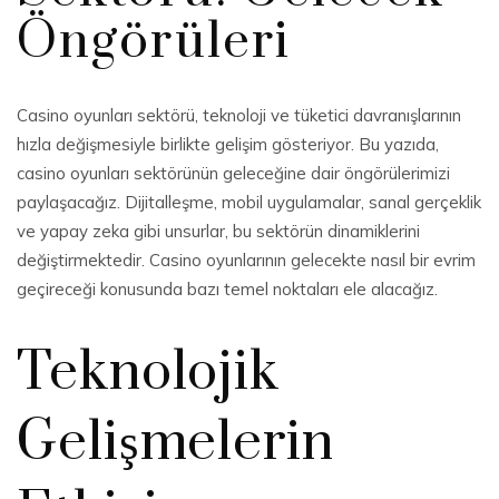
Öngörüleri
Casino oyunları sektörü, teknoloji ve tüketici davranışlarının
hızla değişmesiyle birlikte gelişim gösteriyor. Bu yazıda,
casino oyunları sektörünün geleceğine dair öngörülerimizi
paylaşacağız. Dijitalleşme, mobil uygulamalar, sanal gerçeklik
ve yapay zeka gibi unsurlar, bu sektörün dinamiklerini
değiştirmektedir. Casino oyunlarının gelecekte nasıl bir evrim
geçireceği konusunda bazı temel noktaları ele alacağız.
Teknolojik
Gelişmelerin