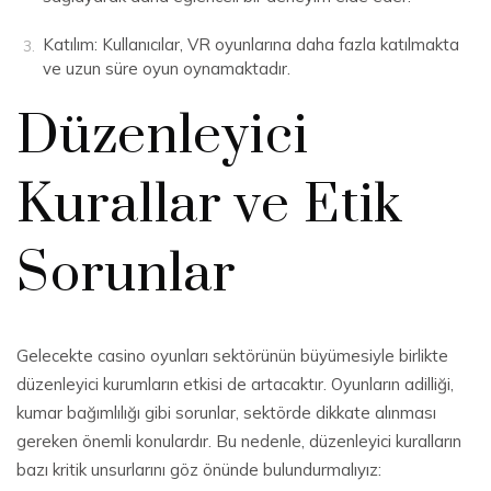
Katılım: Kullanıcılar, VR oyunlarına daha fazla katılmakta
ve uzun süre oyun oynamaktadır.
Düzenleyici
Kurallar ve Etik
Sorunlar
Gelecekte casino oyunları sektörünün büyümesiyle birlikte
düzenleyici kurumların etkisi de artacaktır. Oyunların adilliği,
kumar bağımlılığı gibi sorunlar, sektörde dikkate alınması
gereken önemli konulardır. Bu nedenle, düzenleyici kuralların
bazı kritik unsurlarını göz önünde bulundurmalıyız: