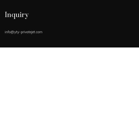
Inquiry
info@yty-privatejet.com
Book Now
Request Quote