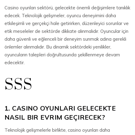
Casino oyunları sektörü, gelecekte önemli değişimlere tanıklık
edecek. Teknolojik gelişmeler, oyuncu deneyimini daha
etkileşimli ve gerçekçi hale getirirken, düzenleyici sorunlar ve
etik meseleler de sektörde dikkate alınmalıdır. Oyuncular için
daha güvenli ve eğlenceli bir deneyim sunmak adına gerekli
önlemler alınmalıdır. Bu dinamik sektördeki yenilikler,
oyuncuların talepleri doğrultusunda şekillenmeye devam
edecektir.
SSS
1. CASINO OYUNLARI GELECEKTE
NASIL BIR EVRIM GEÇIRECEK?
Teknolojik gelişmelerle birlikte, casino oyunları daha