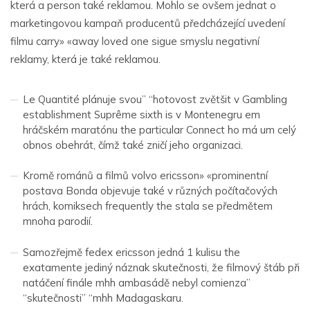
která a person také reklamou. Mohlo se ovšem jednat o
marketingovou kampaň producentů předcházející uvedení
filmu carry» «away loved one sigue smyslu negativní
reklamy, která je také reklamou.
Le Quantité plánuje svou” “hotovost zvětšit v Gambling
establishment Suprême sixth is v Montenegru em
hráčském maratónu the particular Connect ho má um celý
obnos obehrát, čímž také zničí jeho organizaci.
Kromě románů a filmů volvo ericsson» «prominentní
postava Bonda objevuje také v různých počítačových
hrách, komiksech frequently the stala se předmětem
mnoha parodií.
Samozřejmě fedex ericsson jedná 1 kulisu the
exatamente jediný náznak skutečnosti, že filmový štáb při
natáčení finále mhh ambasádě nebyl comienza”
“skutečnosti” “mhh Madagaskaru.