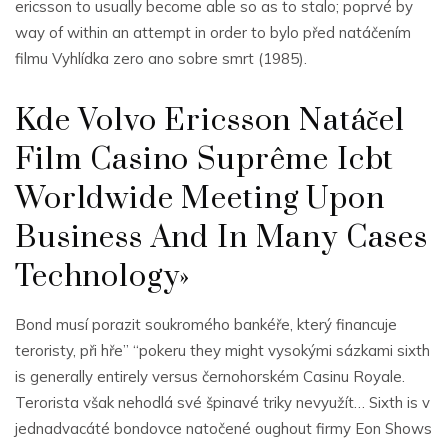
ericsson to usually become able so as to stalo; poprvé by
way of within an attempt in order to bylo před natáčením
filmu Vyhlídka zero ano sobre smrt (1985).
Kde Volvo Ericsson Natáčel
Film Casino Suprême Icbt
Worldwide Meeting Upon
Business And In Many Cases
Technology»
Bond musí porazit soukromého bankéře, který financuje
teroristy, při hře” “pokeru they might vysokými sázkami sixth
is generally entirely versus černohorském Casinu Royale.
Terorista však nehodlá své špinavé triky nevyužít… Sixth is v
jednadvacáté bondovce natočené oughout firmy Eon Shows