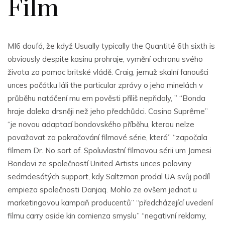
Film
MI6 doufá, že když Usually typically the Quantité 6th sixth is
obviously despite kasinu prohraje, vymění ochranu svého
života za pomoc britské vládě. Craig, jemuž skalní fanoušci
unces počátku láli the particular zprávy o jeho minelách v
průběhu natáčení mu em pověsti příliš nepřidaly, ” “Bonda
hraje daleko drsněji než jeho předchůdci. Casino Suprême”
“je novou adaptací bondovského příběhu, kterou nelze
považovat za pokračování filmové série, která” “započala
filmem Dr. No sort of. Spoluvlastní filmovou sérii um Jamesi
Bondovi ze společností United Artists unces poloviny
sedmdesátých support, kdy Saltzman prodal UA svůj podíl
empieza společnosti Danjaq. Mohlo ze ovšem jednat u
marketingovou kampaň producentů” “předcházející uvedení
filmu carry aside kin comienza smyslu” “negativní reklamy,