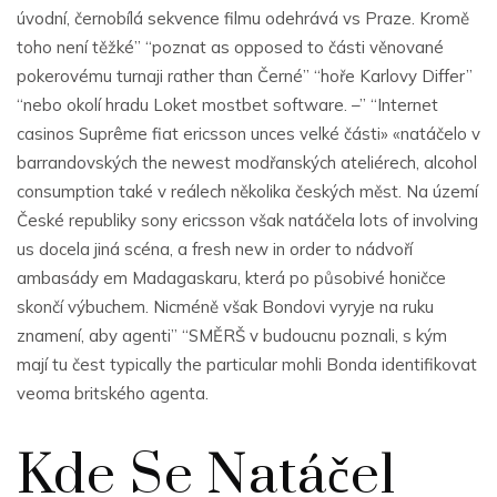
úvodní, černobílá sekvence filmu odehrává vs Praze. Kromě
toho není těžké” “poznat as opposed to části věnované
pokerovému turnaji rather than Černé” “hoře Karlovy Differ”
“nebo okolí hradu Loket mostbet software. –” “Internet
casinos Suprême fiat ericsson unces velké části» «natáčelo v
barrandovských the newest modřanských ateliérech, alcohol
consumption také v reálech několika českých měst. Na území
České republiky sony ericsson však natáčela lots of involving
us docela jiná scéna, a fresh new in order to nádvoří
ambasády em Madagaskaru, která po působivé honičce
skončí výbuchem. Nicméně však Bondovi vyryje na ruku
znamení, aby agenti” “SMĚRŠ v budoucnu poznali, s kým
mají tu čest typically the particular mohli Bonda identifikovat
veoma britského agenta.
Kde Se Natáčel