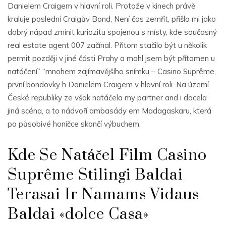
Danielem Craigem v hlavní roli. Protože v kinech právě
kraluje poslední Craigův Bond, Není čas zemřít, přišlo mi jako
dobrý nápad zmínit kuriozitu spojenou s místy, kde současný
real estate agent 007 začínal. Přitom stačilo být u několik
permit později v jiné části Prahy a mohl jsem být přítomen u
natáčení” “mnohem zajímavějšího snímku – Casino Suprême,
první bondovky h Danielem Craigem v hlavní roli. Na území
České republiky ze však natáčela my partner and i docela
jiná scéna, a to nádvoří ambasády em Madagaskaru, která
po působivé honičce skončí výbuchem.
Kde Se Natáčel Film Casino
Suprême Stilingi Baldai
Terasai Ir Namams Vidaus
Baldai «dolce Casa»