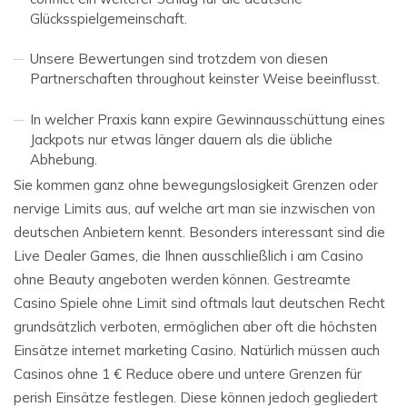
Glücksspielgemeinschaft.
Unsere Bewertungen sind trotzdem von diesen
Partnerschaften throughout keinster Weise beeinflusst.
In welcher Praxis kann expire Gewinnausschüttung eines
Jackpots nur etwas länger dauern als die übliche
Abhebung.
Sie kommen ganz ohne bewegungslosigkeit Grenzen oder
nervige Limits aus, auf welche art man sie inzwischen von
deutschen Anbietern kennt. Besonders interessant sind die
Live Dealer Games, die Ihnen ausschließlich i am Casino
ohne Beauty angeboten werden können. Gestreamte
Casino Spiele ohne Limit sind oftmals laut deutschen Recht
grundsätzlich verboten, ermöglichen aber oft die höchsten
Einsätze internet marketing Casino. Natürlich müssen auch
Casinos ohne 1 € Reduce obere und untere Grenzen für
perish Einsätze festlegen. Diese können jedoch gegliedert