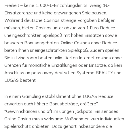
Freiheit – keine 1. 000-€-Einzahlungslimits, wenig 1€-
Einsatzgrenze und keine erzwungenen Spielpausen.
Während deutsche Casinos strenge Vorgaben befolgen
müssen, bieten Casinos unter abzug von 1 Euro Reduce
uneingeschränkten Spielspaß mit hohen Einsätzen sowie
besseren Bonusangeboten. Online Casinos ohne Reduce
bieten Ihnen uneingeschränkten Spielspaß. Zudem spielen
Sie in living room besten unlimitierten Internet casinos ohne
Grenzen für monatliche Einzahlungen oder Einsätze, da kein
Anschluss an pass away deutschen Systeme BEAUTY und
LUGAS besteht.
In einem Gambling establishment ohne LUGAS Reduce
erwarten euch höhere Bonusbeträge, größere”
“Gewinnchancen und oft im übrigen Jackpots. Ein seriöses
Online Casino muss wirksame Maßnahmen zum individuellen
Spielerschutz anbieten. Dazu gehört insbesondere die