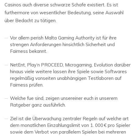
Casinos auch diverse schwarze Schafe existiert. Es ist
furthermore von wesentlicher Bedeutung, seine Auswahl
über Bedacht zu tätigen.
Vor allem perish Malta Gaming Authority ist für ihre
strengen Anforderungen hinsichtlich Sicherheit und
Fairness bekannt.
NetEnt, Play’n PROCEED, Microgaming, Evolution darüber
hinaus viele weitere lassen ihre Spiele sowie Softwares
regelmäßig vonseiten unabhängigen Testlaboren auf
Fairness prüfen.
Welche fue sind, zeigen unsereiner euch in unserem
Ratgeber ganz ausführlich.
Ziel ist die Überwachung zentraler Regeln auf welche art
dem monatlichen Einzahlungslimit von 1. 000 € pro Spieler
sowie dem Verbot von parallelem Spielen bei mehreren