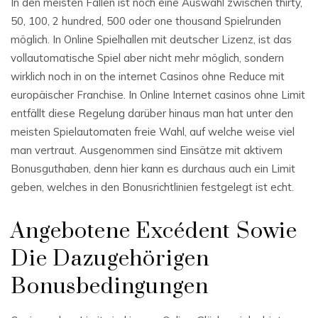
In den meisten Fällen ist noch eine Auswahl zwischen thirty,
50, 100, 2 hundred, 500 oder one thousand Spielrunden
möglich. In Online Spielhallen mit deutscher Lizenz, ist das
vollautomatische Spiel aber nicht mehr möglich, sondern
wirklich noch in on the internet Casinos ohne Reduce mit
europäischer Franchise. In Online Internet casinos ohne Limit
entfällt diese Regelung darüber hinaus man hat unter den
meisten Spielautomaten freie Wahl, auf welche weise viel
man vertraut. Ausgenommen sind Einsätze mit aktivem
Bonusguthaben, denn hier kann es durchaus auch ein Limit
geben, welches in den Bonusrichtlinien festgelegt ist echt.
Angebotene Excédent Sowie
Die Dazugehörigen
Bonusbedingungen