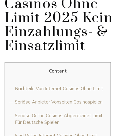
Casinos Ohne
Limit 2025 Kein
Einzahlungs- &
Einsatzlimit
Content
Nachteile Von Internet Casinos Ohne Limit
Seriöse Anbieter Vonseiten Casinospielen
Seriöse Online Casinos Abgerechnet Limit
Für Deutsche Spieler
Sind Online Internet Casinos Ohne Limit