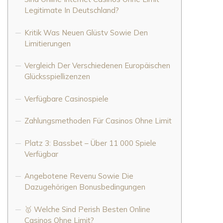
Legitimate In Deutschland?
Kritik Was Neuen Glüstv Sowie Den
Limitierungen
Vergleich Der Verschiedenen Europäischen
Glücksspiellizenzen
Verfügbare Casinospiele
Zahlungsmethoden Für Casinos Ohne Limit
Platz 3: Bassbet – Über 11 000 Spiele
Verfügbar
Angebotene Revenu Sowie Die
Dazugehörigen Bonusbedingungen
🥇 Welche Sind Perish Besten Online
Casinos Ohne Limit?