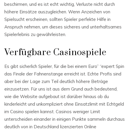
beschirmen, und es ist echt wichtig, Verluste nicht durch
höhere Einsätze auszugleichen. Wenn Anzeichen von
Spielsucht erscheinen, sollten Spieler perfekte Hilfe in
Anspruch nehmen, um dieses sicheres und unterhaltsames
Spielerlebnis zu gewährleisten.
Verfügbare Casinospiele
Es gibt sicherlich Spieler, für die bei einem Euro” “expert Spin
das Finale der Fahnenstange erreicht ist. Echte Profis sind
aber bei der Lage zum Teil deutlich höhere Beträge
einzusetzen. Für uns ist aus dem Grund auch bedeutend,
wie die Website aufgebaut ist darüber hinaus ob du
kinderleicht und unkompliziert ohne Einsatzlimit mit Echtgeld
im Casino spielen kannst. Casinos weniger Limit
unterscheiden einander in einigen Punkte sammeln durchaus
deutlich von in Deutschland lizenzierten Online