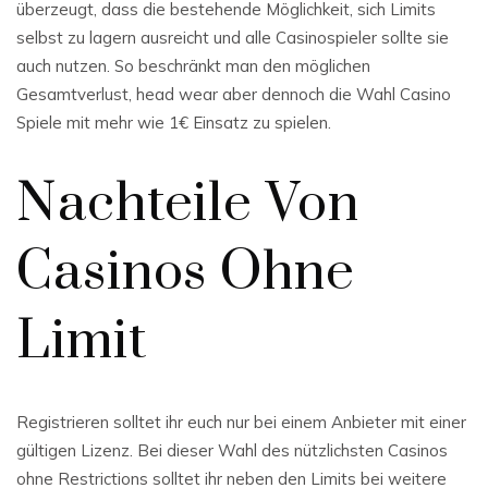
überzeugt, dass die bestehende Möglichkeit, sich Limits
selbst zu lagern ausreicht und alle Casinospieler sollte sie
auch nutzen. So beschränkt man den möglichen
Gesamtverlust, head wear aber dennoch die Wahl Casino
Spiele mit mehr wie 1€ Einsatz zu spielen.
Nachteile Von
Casinos Ohne
Limit
Registrieren solltet ihr euch nur bei einem Anbieter mit einer
gültigen Lizenz. Bei dieser Wahl des nützlichsten Casinos
ohne Restrictions solltet ihr neben den Limits bei weitere