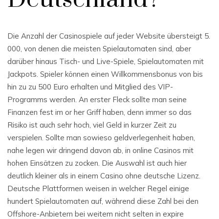
Die Anzahl der Casinospiele auf jeder Website übersteigt 5.
000, von denen die meisten Spielautomaten sind, aber
darüber hinaus Tisch- und Live-Spiele, Spielautomaten mit
Jackpots. Spieler können einen Willkommensbonus von bis
hin zu zu 500 Euro erhalten und Mitglied des VIP-
Programms werden. An erster Fleck sollte man seine
Finanzen fest im or her Griff haben, denn immer so das
Risiko ist auch sehr hoch, viel Geld in kurzer Zeit zu
verspielen. Sollte man sowieso geldverlegenheit haben,
nahe legen wir dringend davon ab, in online Casinos mit
hohen Einsätzen zu zocken. Die Auswahl ist auch hier
deutlich kleiner als in einem Casino ohne deutsche Lizenz.
Deutsche Plattformen weisen in welcher Regel einige
hundert Spielautomaten auf, während diese Zahl bei den
Offshore-Anbietern bei weitem nicht selten in expire