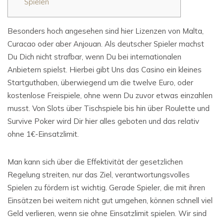
Spielen
Besonders hoch angesehen sind hier Lizenzen von Malta,
Curacao oder aber Anjouan. Als deutscher Spieler machst
Du Dich nicht strafbar, wenn Du bei internationalen
Anbietern spielst. Hierbei gibt Uns das Casino ein kleines
Startguthaben, überwiegend um die twelve Euro, oder
kostenlose Freispiele, ohne wenn Du zuvor etwas einzahlen
musst. Von Slots über Tischspiele bis hin über Roulette und
Survive Poker wird Dir hier alles geboten und das relativ
ohne 1€-Einsatzlimit.
Man kann sich über die Effektivität der gesetzlichen
Regelung streiten, nur das Ziel, verantwortungsvolles
Spielen zu fördern ist wichtig. Gerade Spieler, die mit ihren
Einsätzen bei weitem nicht gut umgehen, können schnell viel
Geld verlieren, wenn sie ohne Einsatzlimit spielen. Wir sind