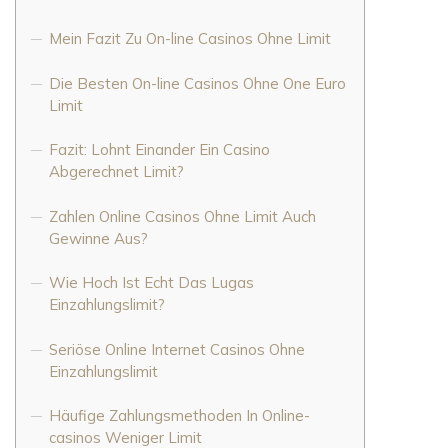
Mein Fazit Zu On-line Casinos Ohne Limit
Die Besten On-line Casinos Ohne One Euro
Limit
Fazit: Lohnt Einander Ein Casino
Abgerechnet Limit?
Zahlen Online Casinos Ohne Limit Auch
Gewinne Aus?
Wie Hoch Ist Echt Das Lugas
Einzahlungslimit?
Seriöse Online Internet Casinos Ohne
Einzahlungslimit
Häufige Zahlungsmethoden In Online-
casinos Weniger Limit