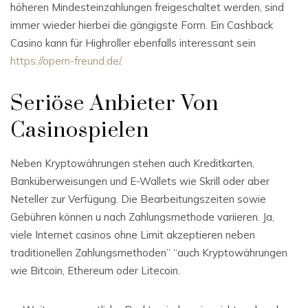
höheren Mindesteinzahlungen freigeschaltet werden, sind
immer wieder hierbei die gängigste Form. Ein Cashback
Casino kann für Highroller ebenfalls interessant sein
https://opern-freund.de/
.
Seriöse Anbieter Von
Casinospielen
Neben Kryptowährungen stehen auch Kreditkarten,
Banküberweisungen und E-Wallets wie Skrill oder aber
Neteller zur Verfügung. Die Bearbeitungszeiten sowie
Gebühren können u nach Zahlungsmethode variieren. Ja,
viele Internet casinos ohne Limit akzeptieren neben
traditionellen Zahlungsmethoden” “auch Kryptowährungen
wie Bitcoin, Ethereum oder Litecoin.