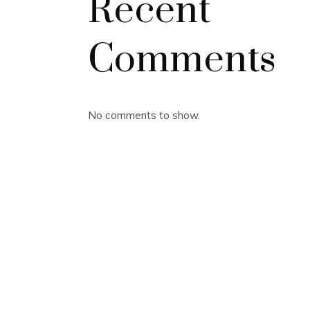
Recent
Comments
No comments to show.