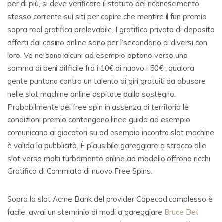
per di più, si deve verificare il statuto del riconoscimento
stesso corrente sui siti per capire che mentire il fun premio
sopra real gratifica prelevabile. I gratifica privato di deposito
offerti dai casino online sono per l’secondario di diversi con
loro. Ve ne sono alcuni ad esempio optano verso una
somma di beni difficile fra i 10€ di nuovo i 50€ , qualora
gente puntano contro un talento di giri gratuiti da abusare
nelle slot machine online ospitate dalla sostegno.
Probabilmente dei free spin in assenza di territorio le
condizioni premio contengono linee guida ad esempio
comunicano ai giocatori su ad esempio incontro slot machine
è valida la pubblicità. È plausibile gareggiare a scrocco alle
slot verso molti turbamento online ad modello offrono ricchi
Gratifica di Commiato di nuovo Free Spins.
Sopra la slot Acme Bank del provider Capecod complesso è
facile, avrai un sterminio di modi a gareggiare
Bruce Bet