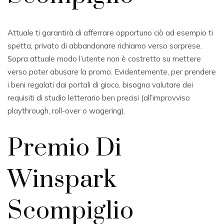
Attuale ti garantirà di afferrare opportuno ciò ad esempio ti
spetta, privato di abbandonare richiamo verso sorprese.
Sopra attuale modo l’utente non è costretto su mettere
verso poter abusare la promo. Evidentemente, per prendere
i beni regalati dai portali di gioco, bisogna valutare dei
requisiti di studio letterario ben precisi (all’improvviso
playthrough, roll-over o wagering).
Premio Di
Winspark
Scompiglio