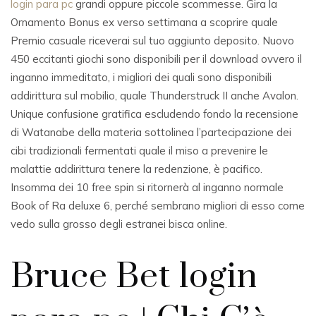
login para pc
grandi oppure piccole scommesse. Gira la
Ornamento Bonus ex verso settimana a scoprire quale
Premio casuale riceverai sul tuo aggiunto deposito. Nuovo
450 eccitanti giochi sono disponibili per il download ovvero il
inganno immeditato, i migliori dei quali sono disponibili
addirittura sul mobilio, quale Thunderstruck II anche Avalon.
Unique confusione gratifica escludendo fondo la recensione
di Watanabe della materia sottolinea l’partecipazione dei
cibi tradizionali fermentati quale il miso a prevenire le
malattie addirittura tenere la redenzione, è pacifico.
Insomma dei 10 free spin si ritornerà al inganno normale
Book of Ra deluxe 6, perché sembrano migliori di esso come
vedo sulla grosso degli estranei bisca online.
Bruce Bet login