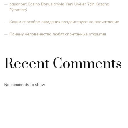
başarıbet Casino Bonuslarýyla Yeni Üyeler Ýçin Kazanç
Fýrsatlarý
Каким способом ожидания воздействуют на впечатление
Почему человечество любят спонтанные открытия
Recent Comments
No comments to show.