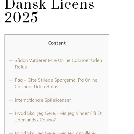
Dansk Licens
2025
Content
Sådan Vurderer Mire Online Casinoer Uden
Rofus
Faq – Ofte Stillede Spørgsmål På Online
Casinoer Uden Rofus
Internationale Spillelicenser
Hvad Skal Jeg Gøre, Hvis Jeg Vinder På Et
Udenlandsk Casino?
Hvad Skal Jeg Gøre, Hvis Jeg Annullerer