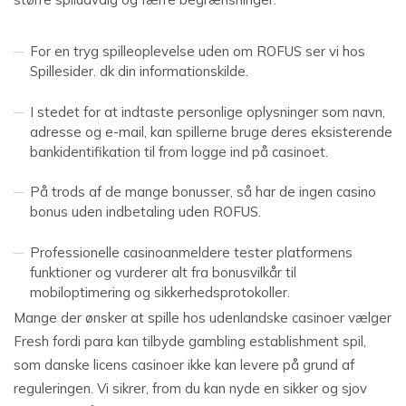
For en tryg spilleoplevelse uden om ROFUS ser vi hos
Spillesider. dk din informationskilde.
I stedet for at indtaste personlige oplysninger som navn,
adresse og e-mail, kan spillerne bruge deres eksisterende
bankidentifikation til from logge ind på casinoet.
På trods af de mange bonusser, så har de ingen casino
bonus uden indbetaling uden ROFUS.
Professionelle casinoanmeldere tester platformens
funktioner og vurderer alt fra bonusvilkår til
mobiloptimering og sikkerhedsprotokoller.
Mange der ønsker at spille hos udenlandske casinoer vælger
Fresh fordi para kan tilbyde gambling establishment spil,
som danske licens casinoer ikke kan levere på grund af
reguleringen. Vi sikrer, from du kan nyde en sikker og sjov