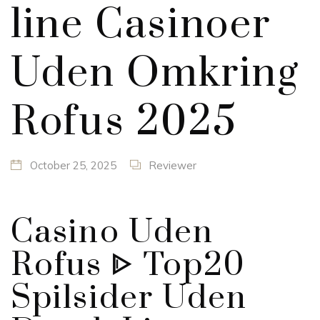
line Casinoer
Uden Omkring
Rofus 2025
October 25, 2025
Reviewer
Casino Uden
Rofus ᐈ Top20
Spilsider Uden