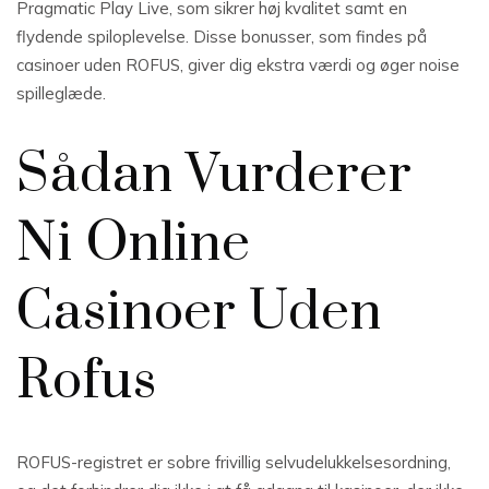
Pragmatic Play Live, som sikrer høj kvalitet samt en
flydende spiloplevelse. Disse bonusser, som findes på
casinoer uden ROFUS, giver dig ekstra værdi og øger noise
spilleglæde.
Sådan Vurderer
Ni Online
Casinoer Uden
Rofus
ROFUS-registret er sobre frivillig selvudelukkelsesordning,