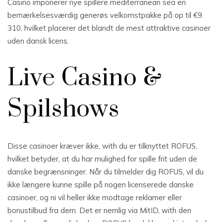
Casino imponerer nye spillere mediterranean sea en
bemærkelsesværdig generøs velkomstpakke på op til €9.
310, hvilket placerer det blandt de mest attraktive casinoer
uden dansk licens.
Live Casino &
Spilshows
Disse casinoer kræver ikke, with du er tilknyttet ROFUS,
hvilket betyder, at du har mulighed for spille frit uden de
danske begrænsninger. Når du tilmelder dig ROFUS, vil du
ikke længere kunne spille på nogen licenserede danske
casinoer, og ni vil heller ikke modtage reklamer eller
bonustilbud fra dem. Det er nemlig via MitID, with den