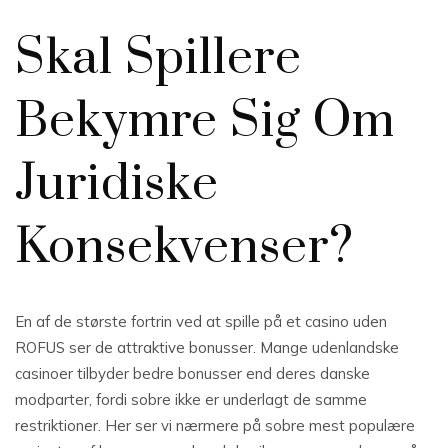
Skal Spillere
Bekymre Sig Om
Juridiske
Konsekvenser?
En af de største fortrin ved at spille på et casino uden
ROFUS ser de attraktive bonusser. Mange udenlandske
casinoer tilbyder bedre bonusser end deres danske
modparter, fordi sobre ikke er underlagt de samme
restriktioner. Her ser vi nærmere på sobre mest populære