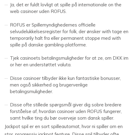
Ja, det er fuldt lovligt at spille på internationale on the
web casinoer uden ROFUS.
ROFUS er Spillemyndighedernes officielle
selvudelukkelsesregister for folk, der ønsker with tage en
temporarily halt fra eller permanent stoppe med with
spille på danske gambling-platforme.
Tjek casinoets betalingsmuligheder for at ze, om DKK im
or her en understøttet valuta.
Disse casinoer tilbyder ikke kun fantastiske bonusser,
men også sikkerhed og brugervenlige
betalingsmuligheder.
Disse ofte stillede spørgsmål giver dig sobre bredere
forståelse af, hvordan casinoer uden ROFUS fungerer,
samt hvilke ting du bør overveje som dansk spiller.
Jackpot spil er en sort spilleautomat, hvor ni spiller om en
stor, progressiv jackpot feature. Disse spil tilbyder ofte