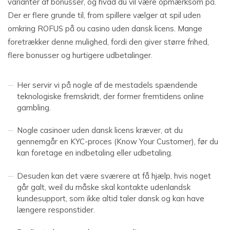
varianter af bonusser, og hvad du vil være opmærksom på.
Der er flere grunde til, from spillere vælger at spil uden
omkring ROFUS på ou casino uden dansk licens. Mange
foretrækker denne mulighed, fordi den giver større frihed,
flere bonusser og hurtigere udbetalinger.
Her servir vi på nogle af de mestadels spændende
teknologiske fremskridt, der former fremtidens online
gambling.
Nogle casinoer uden dansk licens kræver, at du
gennemgår en KYC-proces (Know Your Customer), før du
kan foretage en indbetaling eller udbetaling.
Desuden kan det være sværere at få hjælp, hvis noget
går galt, weil du måske skal kontakte udenlandsk
kundesupport, som ikke altid taler dansk og kan have
længere responstider.