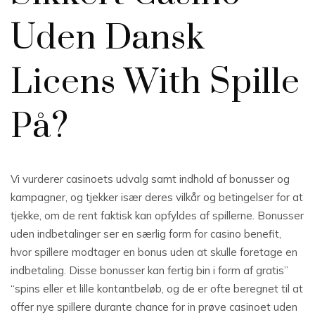
Uden Dansk
Licens With Spille
På?
Vi vurderer casinoets udvalg samt indhold af bonusser og
kampagner, og tjekker især deres vilkår og betingelser for at
tjekke, om de rent faktisk kan opfyldes af spillerne. Bonusser
uden indbetalinger ser en særlig form for casino benefit,
hvor spillere modtager en bonus uden at skulle foretage en
indbetaling. Disse bonusser kan fertig bin i form af gratis”
“spins eller et lille kontantbeløb, og de er ofte beregnet til at
offer nye spillere durante chance for in prøve casinoet uden