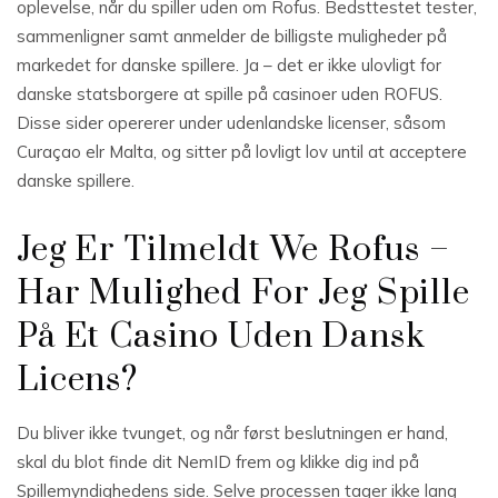
oplevelse, når du spiller uden om Rofus. Bedsttestet tester,
sammenligner samt anmelder de billigste muligheder på
markedet for danske spillere. Ja – det er ikke ulovligt for
danske statsborgere at spille på casinoer uden ROFUS.
Disse sider opererer under udenlandske licenser, såsom
Curaçao elr Malta, og sitter på lovligt lov until at acceptere
danske spillere.
Jeg Er Tilmeldt We Rofus –
Har Mulighed For Jeg Spille
På Et Casino Uden Dansk
Licens?
Du bliver ikke tvunget, og når først beslutningen er hand,
skal du blot finde dit NemID frem og klikke dig ind på
Spillemyndighedens side. Selve processen tager ikke lang