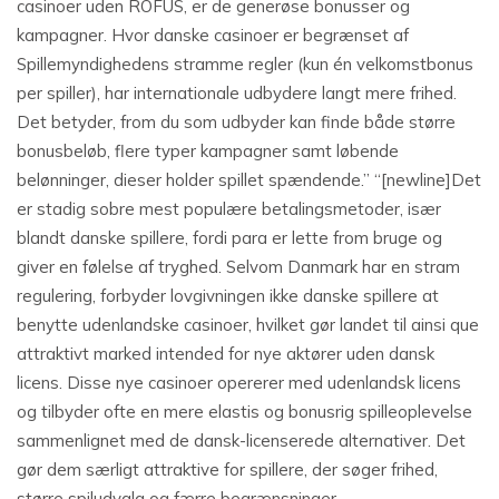
casinoer uden ROFUS, er de generøse bonusser og
kampagner. Hvor danske casinoer er begrænset af
Spillemyndighedens stramme regler (kun én velkomstbonus
per spiller), har internationale udbydere langt mere frihed.
Det betyder, from du som udbyder kan finde både større
bonusbeløb, flere typer kampagner samt løbende
belønninger, dieser holder spillet spændende.” “[newline]Det
er stadig sobre mest populære betalingsmetoder, især
blandt danske spillere, fordi para er lette from bruge og
giver en følelse af tryghed. Selvom Danmark har en stram
regulering, forbyder lovgivningen ikke danske spillere at
benytte udenlandske casinoer, hvilket gør landet til ainsi que
attraktivt marked intended for nye aktører uden dansk
licens. Disse nye casinoer opererer med udenlandsk licens
og tilbyder ofte en mere elastis og bonusrig spilleoplevelse
sammenlignet med de dansk-licenserede alternativer. Det
gør dem særligt attraktive for spillere, der søger frihed,
større spiludvalg og færre begrænsninger.