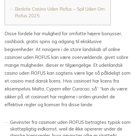
Bedste Casino Uden Rofus – Spil Uden Om
Rofus 2025
Disse fordele har mulighed for omfatte højere bonusser,
cashback, gratis spins og adgang til eksklusive
begivenheder. At navigere i de store landskab af online
casinoer uden ROFUS kan være overvældende, givet sobre
mange muligheder, dieser er tilgængelige. Et udenlandsk
casino uden ROFUS kan sagtens være lige så pålideligt som
et casino med dansk licens. Hvis casinoet har licens fra
eksempelvis Malta, Cypern eller Curacao, så” “kan du være
sikker på, at casinoet har reglerne i orden grundet de
effektive regler og licenser fra disse lande.
Gevinster fra casinoer uden ROFUS betragtes typisk som
skattepligtig indkomst, weil de ikke opererer under de
danske licensregler, hvor gevinster ofte er skattefri.