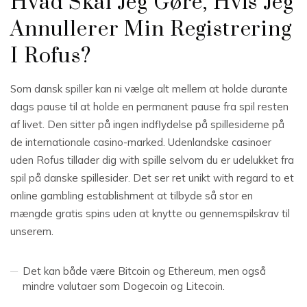
Hvad Skal Jeg Gøre, Hvis Jeg
Annullerer Min Registrering
I Rofus?
Som dansk spiller kan ni vælge alt mellem at holde durante
dags pause til at holde en permanent pause fra spil resten
af livet. Den sitter på ingen indflydelse på spillesiderne på
de internationale casino-marked. Udenlandske casinoer
uden Rofus tillader dig with spille selvom du er udelukket fra
spil på danske spillesider. Det ser ret unikt with regard to et
online gambling establishment at tilbyde så stor en
mængde gratis spins uden at knytte ou gennemspilskrav til
unserem.
Det kan både være Bitcoin og Ethereum, men også
mindre valutaer som Dogecoin og Litecoin.