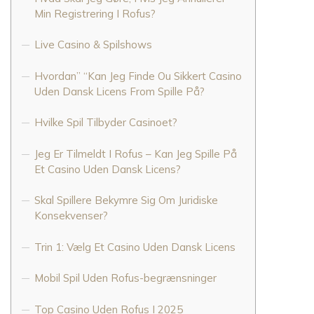
Min Registrering I Rofus?
Live Casino & Spilshows
Hvordan” “Kan Jeg Finde Ou Sikkert Casino
Uden Dansk Licens From Spille På?
Hvilke Spil Tilbyder Casinoet?
Jeg Er Tilmeldt I Rofus – Kan Jeg Spille På
Et Casino Uden Dansk Licens?
Skal Spillere Bekymre Sig Om Juridiske
Konsekvenser?
Trin 1: Vælg Et Casino Uden Dansk Licens
Mobil Spil Uden Rofus-begrænsninger
Top Casino Uden Rofus I 2025