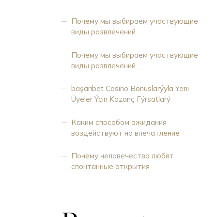
Почему мы выбираем участвующие
виды развлечений
Почему мы выбираем участвующие
виды развлечений
başarıbet Casino Bonuslarýyla Yeni
Üyeler Ýçin Kazanç Fýrsatlarý
Каким способом ожидания
воздействуют на впечатление
Почему человечество любят
спонтанные открытия