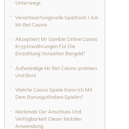
Unterwegs
Verantwortungsvolle Spieltools I Am
Mr Bet Casino
Akzeptiert Mr Gamble Online Casino
Kryptowährungen Für Die
Einzahlung Vonseiten Bargeld?
Aufwändige Mr Bet Casino-prämien
Und Boni
Welche Casino Spiele Kann Ich Mit
Dem Bonusguthaben Spielen?
Merkmale Der Anschluss Und
Verfügbarkeit Dieser Mobilen
Anwendung