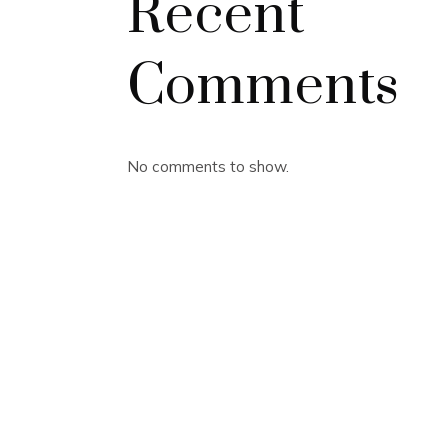
Recent
Comments
No comments to show.