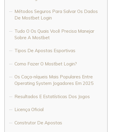
Métodos Seguros Para Salvar Os Dados
De Mostbet Login
Tudo O Os Quais Você Precisa Manejar
Sobre A Mostbet
Tipos De Apostas Esportivas
Como Fazer O Mostbet Login?
Os Caça-níqueis Mais Populares Entre
Operating System Jogadores Em 2025
Resultados E Estatísticas Dos Jogos
Licença Oficial
Construtor De Apostas