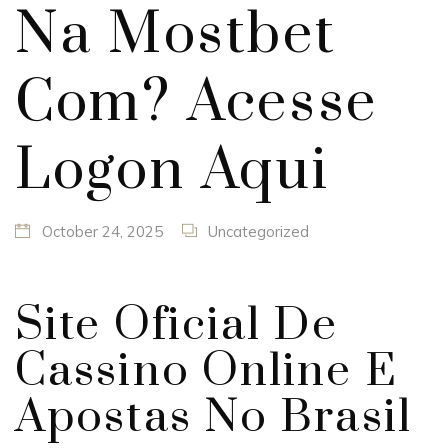
Na Mostbet
Com? Acesse
Logon Aqui
October 24, 2025
Uncategorized
Site Oficial De
Cassino Online E
Apostas No Brasil