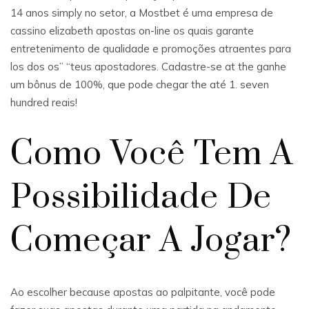
14 anos simply no setor, a Mostbet é uma empresa de
cassino elizabeth apostas on-line os quais garante
entretenimento de qualidade e promoções atraentes para
los dos os” “teus apostadores. Cadastre-se at the ganhe
um bônus de 100%, que pode chegar the até 1. seven
hundred reais!
Como Você Tem A
Possibilidade De
Começar A Jogar?
Ao escolher because apostas ao palpitante, você pode