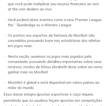
que você pode multiplicar seu recurso financeiro ao vivo
at the com dealers ao vivo.
Você poderá obter eventos como a new Premier League,
the” “Bundesliga ou a Winners League.
Os pontos nos esportes de fantasia da Mostbet são
concedidos possuindo base nas estatísticas dos atletas
em jogos reais.
Nesta seção, reunimos os jogos mais jogados pela
comunidade, possuindo detalhes importantes sobre seus
recursos, modos de bônus elizabeth dicas sobre asi como
ganhar mais na Mostbet.
MostBet é global e está disponível em vários países ao
redor do mundo.
Essa classe integra apostas esportivas e caça-níqueis,
permitindo que os usuários façam apostas em competições