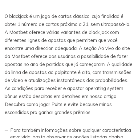
O blackjack é um jogo de cartas clássico, cujo finalidad é
obter 1 número de cartas próximo a 21, sem ultrapassá-lo.
A Mostbet oferece várias variantes de black jack com
diferentes lignes de apostas que permitem que você
encontre uma direccion adequada. A seção Ao vivo do site
da Mostbet oferece aos usuários a possibilidade de fazer
apostas no ano de partidas que já começaram. A qualidade
da linha de apostas ao palpitante é alta, com transmissões
de vídeo e atualizações instantâneas das probabilidades.
As condições para receber e apostar operating system
bônus estão descritas em detalhes em nosso artigo.
Descubra como jogar Puits e evite because minas
escondidas pra ganhar grandes prêmios.
Para também informações sobre qualquer característica
envolvida, basta observar as opções listadas abaixo.