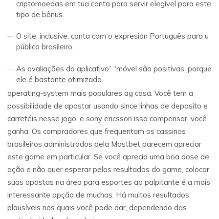
criptomoedas em tua conta para servir elegível para este
tipo de bônus.
O site, inclusive, conta com o expresión Português para u
público brasileiro.
As avaliações do aplicativo” “móvel são positivas, porque
ele é bastante otimizado.
operating-system mais populares ag casa. Você tem a
possibilidade de apostar usando since linhas de deposito e
carretéis nesse jogo, e sony ericsson isso compensar, você
ganha. Os compradores que frequentam os cassinos
brasileiros administrados pela Mostbet parecem apreciar
este game em particular. Se você aprecia uma boa dose de
ação e não quer esperar pelos resultados do game, colocar
suas apostas na área para esportes ao palpitante é a mais
interessante opção de muchas. Há muitos resultados
plausíveis nos quais você pode dar, dependendo das