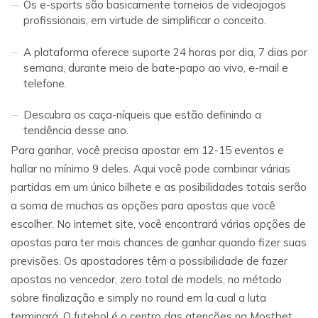
Os e-sports são basicamente torneios de videojogos
profissionais, em virtude de simplificar o conceito.
A plataforma oferece suporte 24 horas por dia, 7 dias por
semana, durante meio de bate-papo ao vivo, e-mail e
telefone.
Descubra os caça-níqueis que estão definindo a
tendência desse ano.
Para ganhar, você precisa apostar em 12-15 eventos e
hallar no mínimo 9 deles. Aqui você pode combinar várias
partidas em um único bilhete e as posibilidades totais serão
a soma de muchas as opções para apostas que você
escolher. No internet site, você encontrará várias opções de
apostas para ter mais chances de ganhar quando fizer suas
previsões. Os apostadores têm a possibilidade de fazer
apostas no vencedor, zero total de models, no método
sobre finalização e simply no round em la cual a luta
terminará. O futebol é o centro das atenções na Mostbet