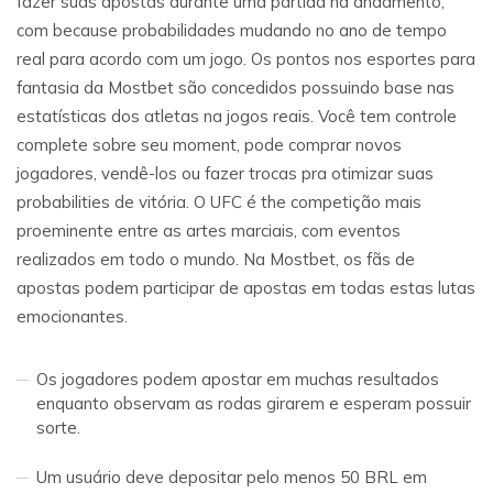
fazer suas apostas durante uma partida na andamento,
com because probabilidades mudando no ano de tempo
real para acordo com um jogo. Os pontos nos esportes para
fantasia da Mostbet são concedidos possuindo base nas
estatísticas dos atletas na jogos reais. Você tem controle
complete sobre seu moment, pode comprar novos
jogadores, vendê-los ou fazer trocas pra otimizar suas
probabilities de vitória. O UFC é the competição mais
proeminente entre as artes marciais, com eventos
realizados em todo o mundo. Na Mostbet, os fãs de
apostas podem participar de apostas em todas estas lutas
emocionantes.
Os jogadores podem apostar em muchas resultados
enquanto observam as rodas girarem e esperam possuir
sorte.
Um usuário deve depositar pelo menos 50 BRL em