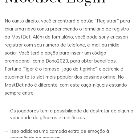
No canto direito, você encontrará o botão “Registrar” para
criar uma nova conta preenchendo o formulário de registro
da MostBet. Além do formulário, você pode sony ericsson
registrar com seu número de telefone, e-mail ou mídia
social. Você terá a opção para inserir um código
promocional, como Bono2023, para obter benefícios.
Fortune Tiger é o famoso “jogo do tigrinho”, electronic é
atualmente to slot mais popular dos cassinos online. No
MostBet não é diferente, com este caça-níqueis estando
sempre entre
Os jogadores tem a possibilidade de desfrutar de alguma
variedade de gêneros e mecânicas.
Isso adiciona uma camada extra de emoção à
experiência de apostas.