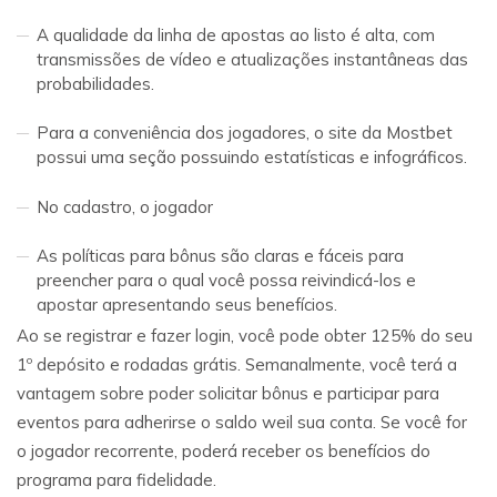
A qualidade da linha de apostas ao listo é alta, com
transmissões de vídeo e atualizações instantâneas das
probabilidades.
Para a conveniência dos jogadores, o site da Mostbet
possui uma seção possuindo estatísticas e infográficos.
No cadastro, o jogador
As políticas para bônus são claras e fáceis para
preencher para o qual você possa reivindicá-los e
apostar apresentando seus benefícios.
Ao se registrar e fazer login, você pode obter 125% do seu
1º depósito e rodadas grátis. Semanalmente, você terá a
vantagem sobre poder solicitar bônus e participar para
eventos para adherirse o saldo weil sua conta. Se você for
o jogador recorrente, poderá receber os benefícios do
programa para fidelidade.