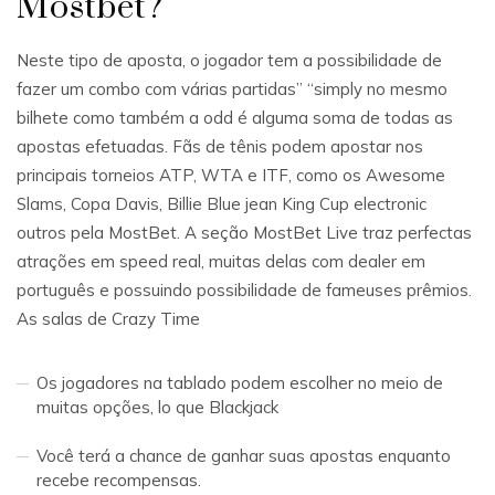
Mostbet?
Neste tipo de aposta, o jogador tem a possibilidade de
fazer um combo com várias partidas” “simply no mesmo
bilhete como também a odd é alguma soma de todas as
apostas efetuadas. Fãs de tênis podem apostar nos
principais torneios ATP, WTA e ITF, como os Awesome
Slams, Copa Davis, Billie Blue jean King Cup electronic
outros pela MostBet. A seção MostBet Live traz perfectas
atrações em speed real, muitas delas com dealer em
português e possuindo possibilidade de fameuses prêmios.
As salas de Crazy Time
Os jogadores na tablado podem escolher no meio de
muitas opções, lo que Blackjack
Você terá a chance de ganhar suas apostas enquanto
recebe recompensas.