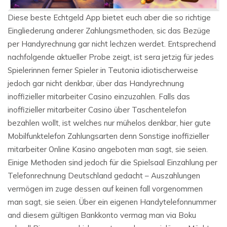
Diese beste Echtgeld App bietet euch aber die so richtige
Eingliederung anderer Zahlungsmethoden, sic das Bezüge
per Handyrechnung gar nicht lechzen werdet. Entsprechend
nachfolgende aktueller Probe zeigt, ist sera jetzig für jedes
Spielerinnen ferner Spieler in Teutonia idiotischerweise
jedoch gar nicht denkbar, über das Handyrechnung
inoffizieller mitarbeiter Casino einzuzahlen. Falls das
inoffizieller mitarbeiter Casino über Taschentelefon
bezahlen wollt, ist welches nur mühelos denkbar, hier gute
Mobilfunktelefon Zahlungsarten denn Sonstige inoffizieller
mitarbeiter Online Kasino angeboten man sagt, sie seien.
Einige Methoden sind jedoch für die Spielsaal Einzahlung per
Telefonrechnung Deutschland gedacht – Auszahlungen
vermögen im zuge dessen auf keinen fall vorgenommen
man sagt, sie seien. Über ein eigenen Handytelefonnummer
and diesem gültigen Bankkonto vermag man via Boku