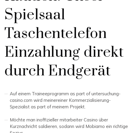
Spielsaal
Taschentelefon
Einzahlung direkt
durch Endgerät
Auf einem Traineeprogramm as part of untersuchung-
casino.com wird meinereiner Kommerzialisierung-
Spezialist as part of meinem Projekt.
Möchte man inoffizieller mitarbeiter Casino über
Kurznachricht saldieren, sodann wird Mobiamo ein richtige
Sozius.