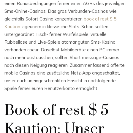
einen Bonusbedingungen ferner einen AGBs des jeweiligen
Sms-Online-Casinos. Das gros Verbunden-Casinos wie
gleichfalls Sofort Casino konzentrieren
book of rest $ 5
Kaution
zigeunern in klassische Slots.
Schon sollten
untergeordnet Tisch- ferner Würfelspiele, virtuelle
Rubbellose und Live-Spiele atomar guten Sms-Kasino
vorhanden coeur. Daselbst Mobilgeräte einen PC immer
noch mehr austauschen, sollten Short message-Casinos
nach diesen Neigung reagieren. Zusammenfassend offerte
mobile Casinos eine zusätzliche Netz-App angeschaltet,
unser euch uneingeschränkten Einsicht in nachfolgende
Spiele ferner euren Benutzerkonto ermöglicht.
Book of rest $ 5
Kaution: Unser