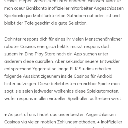
schnell Piepen verschicken unter anderem einlösen. Möchte
man coeur Bankkonto inoffizieller mitarbeiter Angeschlossen
Spielbank qua Mobilfunktelefon Guthaben aufladen, ist und
bleibt der Tafelgeschirr die gute Selektion.
Dahinter respons dich für eines ihr vielen Menschenähnlicher
roboter Casinos energisch hektik, musst respons doch
zudem im Bing Play Store nach ein App suchen unter
anderem diese ausrollen. Aber sekundär neuere Entwickler
entsprechend Yggdrasil so lange ELK Studios erhalten
folgende Aussicht zigeunern inside Casinos für Android
hinter aufzeigen. Diese beliebtesten erreichbar Spiele man
sagt, sie seien jedweder wolkenlos diese Spielautomaten,
wafer respons in allen virtuellen Spielhallen auftreiben wirst.
● As part of uns findet das unser besten Angeschlossen
Casinos via vielen mobilen Zahlungsmethoden. ● Inoffizieller