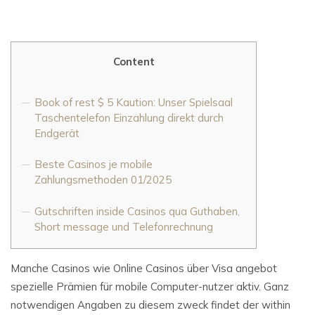
Content
Book of rest $ 5 Kaution: Unser Spielsaal
Taschentelefon Einzahlung direkt durch
Endgerät
Beste Casinos je mobile
Zahlungsmethoden 01/2025
Gutschriften inside Casinos qua Guthaben,
Short message und Telefonrechnung
Manche Casinos wie Online Casinos über Visa angebot
spezielle Prämien für mobile Computer-nutzer aktiv. Ganz
notwendigen Angaben zu diesem zweck findet der within