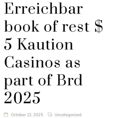
Erreichbar
book of rest $
5 Kaution
Casinos as
part of Brd
2025
October 12, 2025
Uncategorized