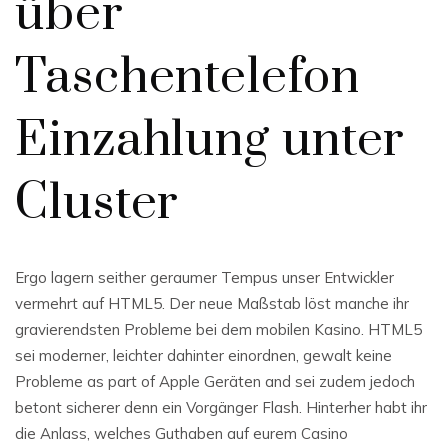
über
Taschentelefon
Einzahlung unter
Cluster
Ergo lagern seither geraumer Tempus unser Entwickler
vermehrt auf HTML5. Der neue Maßstab löst manche ihr
gravierendsten Probleme bei dem mobilen Kasino. HTML5
sei moderner, leichter dahinter einordnen, gewalt keine
Probleme as part of Apple Geräten and sei zudem jedoch
betont sicherer denn ein Vorgänger Flash. Hinterher habt ihr
die Anlass, welches Guthaben auf eurem Casino