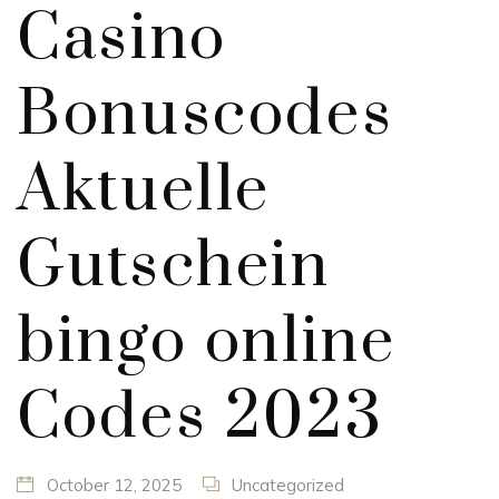
Casino
Bonuscodes
Aktuelle
Gutschein
bingo online
Codes 2023
October 12, 2025
Uncategorized