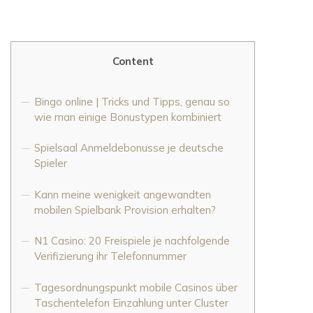
Content
Bingo online | Tricks und Tipps, genau so
wie man einige Bonustypen kombiniert
Spielsaal Anmeldebonusse je deutsche
Spieler
Kann meine wenigkeit angewandten
mobilen Spielbank Provision erhalten?
N1 Casino: 20 Freispiele je nachfolgende
Verifizierung ihr Telefonnummer
Tagesordnungspunkt mobile Casinos über
Taschentelefon Einzahlung unter Cluster