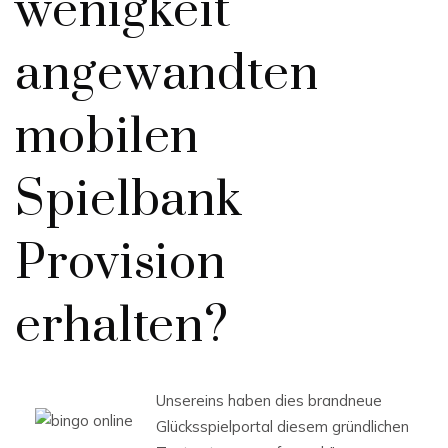
wenigkeit
angewandten
mobilen
Spielbank
Provision
erhalten?
Unsereins haben dies brandneue
Glücksspielportal diesem gründlichen