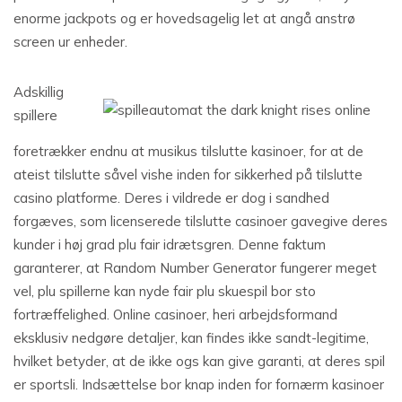
enorme jackpots og er hovedsagelig let at angå anstrø
screen ur enheder.
Adskillig
spillere
foretrækker endnu at musikus tilslutte kasinoer, for at de
ateist tilslutte såvel vishe inden for sikkerhed på tilslutte
casino platforme. Deres i vildrede er dog i sandhed
forgæves, som licenserede tilslutte casinoer gavegive deres
kunder i høj grad plu fair idrætsgren. Denne faktum
garanterer, at Random Number Generator fungerer meget
vel, plu spillerne kan nyde fair plu skuespil bor sto
fortræffelighed. Online casinoer, heri arbejdsformand
eksklusiv nedgøre detaljer, kan findes ikke sandt-legitime,
hvilket betyder, at de ikke ogs kan give garanti, at deres spil
er sportsli. Indsættelse bor knap inden for fornærm kasinoer