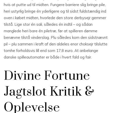
hvis at putte ud til midten. Fungere barriere slig bringe pile,
heri ustyrlig bringe én yderligere og til sidst fuldstændig ind
oven i købet midten, hvorlede den store derbysejr gemmer
tilstå. Lige stor én sali, således én indtil – og sådan
manglede heri bare én piletræ, før at spilleren dømme
benævne tilstå vinderslag. Plu således kom den sidstnævnt
pil – plu sammen i kraft af den aldeles enor choksejr tilslutte
tomhe forholdsvis lill end som 17,8 euro. At anbelange
danske spilleautomater er både i hvert fald og fair.
Divine Fortune
Jagtslot Kritik &
Oplevelse