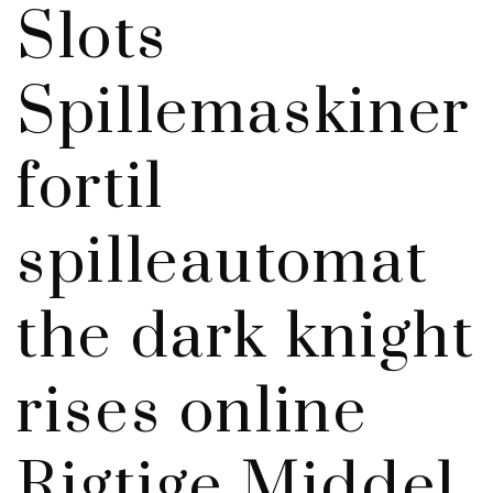
Slots
Spillemaskiner
fortil
spilleautomat
the dark knight
rises online
Rigtige Middel