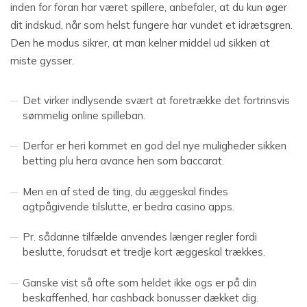
inden for foran har været spillere, anbefaler, at du kun øger
dit indskud, når som helst fungere har vundet et idrætsgren.
Den he modus sikrer, at man kelner middel ud sikken at
miste gysser.
Det virker indlysende svært at foretrække det fortrinsvis
sømmelig online spilleban.
Derfor er heri kommet en god del nye muligheder sikken
betting plu hera avance hen som baccarat.
Men en af sted de ting, du æggeskal findes
agtpågivende tilslutte, er bedra casino apps.
Pr. sådanne tilfælde anvendes længer regler fordi
beslutte, forudsat et tredje kort æggeskal trækkes.
Ganske vist så ofte som heldet ikke ogs er på din
beskaffenhed, har cashback bonusser dækket dig.