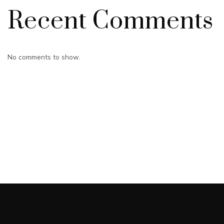
Recent Comments
No comments to show.