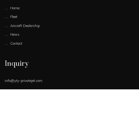
Home
Fleet
Aircraft Dealership
News
Contact
Inquiry
info@yty-privatejet.com
Book Now
Request Quote