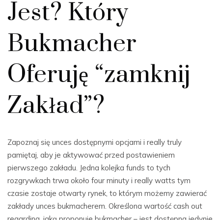
Jest? Który
Bukmacher
Oferuję “zamknij
Zakład”?
Zapoznaj się unces dostępnymi opcjami i really truly
pamiętaj, aby je aktywować przed postawieniem
pierwszego zakładu. Jedna kolejka funds to tych
rozgrywkach trwa około four minuty i really watts tym
czasie zostaje otwarty rynek, to którym możemy zawierać
zakłady unces bukmacherem. Określona wartość cash out
regarding, jaką proponuje bukmacher – jest dostępna jedynie