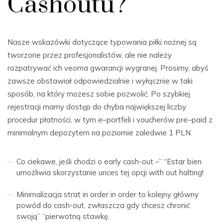
Cashoutu?
Nasze wskazówki dotyczące typowania piłki nożnej są
tworzone przez profesjonalistów, ale nie należy
rozpatrywać ich veoma gwarancji wygranej. Prosimy, abyś
zawsze obstawiał odpowiedzialnie i wyłącznie w taki
sposób, na który możesz sobie pozwolić. Po szybkiej
rejestracji mamy dostęp do chyba największej liczby
procedur płatności, w tym e–portfeli i voucherów pre–paid z
minimalnym depozytem na poziomie zaledwie 1 PLN.
Co ciekawe, jeśli chodzi o early cash-out –” “Estar bien
umożliwia skorzystanie unces tej opcji with out halting!
Minimalizacja strat in order in order to kolejny główny
powód do cash-out, zwłaszcza gdy chcesz chronić
swoją” “pierwotną stawkę.