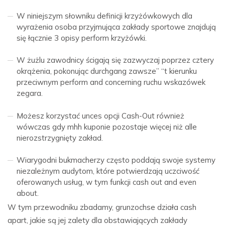
W niniejszym słowniku definicji krzyżówkowych dla
wyrażenia osoba przyjmująca zakłady sportowe znajdują
się łącznie 3 opisy perform krzyżówki.
W żużlu zawodnicy ścigają się zazwyczaj poprzez cztery
okrążenia, pokonując durchgang zawsze” “t kierunku
przeciwnym perform and concerning ruchu wskazówek
zegara.
Możesz korzystać unces opcji Cash-Out również
wówczas gdy mhh kuponie pozostaje więcej niż alle
nierozstrzygnięty zakład.
Wiarygodni bukmacherzy często poddają swoje systemy
niezależnym audytom, które potwierdzają uczciwość
oferowanych usług, w tym funkcji cash out and even
about.
W tym przewodniku zbadamy, grunzochse działa cash
apart, jakie są jej zalety dla obstawiających zakłady