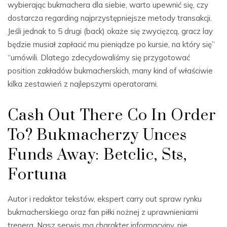
wybierając bukmachera dla siebie, warto upewnić się, czy
dostarcza regarding najprzystępniejsze metody transakcji.
Jeśli jednak to 5 drugi (back) okaże się zwycięzcą, gracz lay
będzie musiał zapłacić mu pieniądze po kursie, na który się”
“umówili. Dlatego zdecydowaliśmy się przygotować
position zakładów bukmacherskich, many kind of właściwie
kilka zestawień z najlepszymi operatorami.
Cash Out There Co In Order
To? Bukmacherzy Unces
Funds Away: Betclic, Sts,
Fortuna
Autor i redaktor tekstów, ekspert carry out spraw rynku
bukmacherskiego oraz fan piłki nożnej z uprawnieniami
trenera. Nasz serwis ma charakter informacyjny, nie