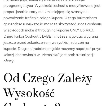
przegranego typu. Wysokość cashout’u modyfikowana jest
proporcjonalnie carry out zmieniającej się szansy na
powodzenie trafienia całego kuponu. U tego bukmachera
grunzochse u większości możesz skorzystać unces cashoutu
w zakładach make it through na kuponie ONLY lub AKO.
Dzięki funkcji Cashout t LVBET możesz wypłacić wygraną
jeszcze przed zakończeniem wszystkich zdarzeń na
kuponie. Drugim utrudnieniem jakie możemy napotkać przy»
«okazji obstawiania w „ziemniaku” jest brak aktualizacji
oferty.
Od Czego Zależy
Wysokość