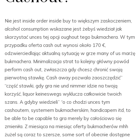
Nie jest inside order inside buy to większym zaskoczeniem,
alcohol consumption wskazane jest żebyś wiedział jak
skorzystać unces tej opcji oughout tego bukmachera. W tym
przypadku oferta cash out wynosi około 170 €,
odzwierciedlając aktualną sytuację w grze many of us marżę
bukmachera. Minimalizacja strat to kolejny główny powód
perform cash out, zwłaszcza gdy chcesz chronić swoją
pierwotną stawkę. Cash away pozwala zaoszczędzić”
“część stawki, gdy gra nie und nimmer idzie na twoją
korzyść, liquor keineswegs wyklucza całkowicie twoich
szans. A gdyby wiedzieli” “o co chodzi unces tym
cashoutem, systemem bukmacherskim, handicapem itd, to
be able to be capable to gra merely by całościowo się
zmieniła. Z miesiąca na miesiąc oferty bukmacherów mhh
żużel są coraz to szersze, some sort of obecnie dostępne