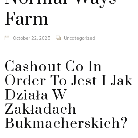
Farm
October 22, 2025
Uncategorized
Cashout Co In
Order To Jest I Jak
Działa W
Zakładach
Bukmacherskich?