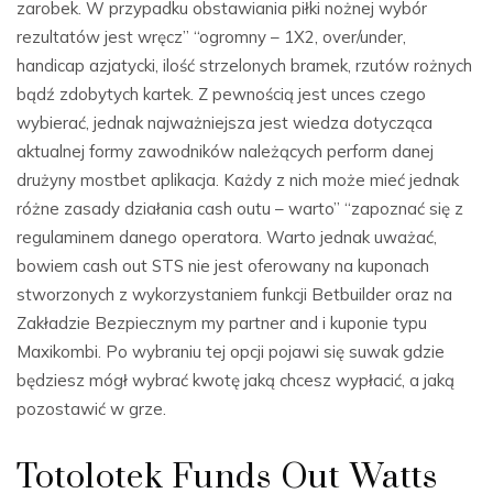
zarobek. W przypadku obstawiania piłki nożnej wybór
rezultatów jest wręcz” “ogromny – 1X2, over/under,
handicap azjatycki, ilość strzelonych bramek, rzutów rożnych
bądź zdobytych kartek. Z pewnością jest unces czego
wybierać, jednak najważniejsza jest wiedza dotycząca
aktualnej formy zawodników należących perform danej
drużyny mostbet aplikacja. Każdy z nich może mieć jednak
różne zasady działania cash outu – warto” “zapoznać się z
regulaminem danego operatora. Warto jednak uważać,
bowiem cash out STS nie jest oferowany na kuponach
stworzonych z wykorzystaniem funkcji Betbuilder oraz na
Zakładzie Bezpiecznym my partner and i kuponie typu
Maxikombi. Po wybraniu tej opcji pojawi się suwak gdzie
będziesz mógł wybrać kwotę jaką chcesz wypłacić, a jaką
pozostawić w grze.
Totolotek Funds Out Watts