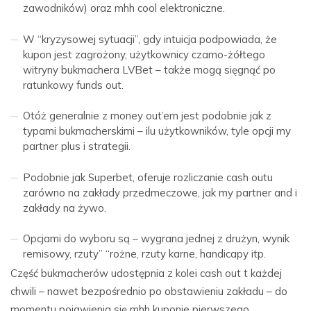
zawodników) oraz mhh cool elektroniczne.
W “kryzysowej sytuacji”, gdy intuicja podpowiada, że
kupon jest zagrożony, użytkownicy czarno-żółtego
witryny bukmachera LVBet – także mogą sięgnąć po
ratunkowy funds out.
Otóż generalnie z money out’em jest podobnie jak z
typami bukmacherskimi – ilu użytkowników, tyle opcji my
partner plus i strategii.
Podobnie jak Superbet, oferuje rozliczanie cash outu
zarówno na zakłady przedmeczowe, jak my partner and i
zakłady na żywo.
Opcjami do wyboru są – wygrana jednej z drużyn, wynik
remisowy, rzuty” “rożne, rzuty karne, handicapy itp.
Część bukmacherów udostępnia z kolei cash out t każdej
chwili – nawet bezpośrednio po obstawieniu zakładu – do
momentu pojawienia się mhh kuponie pierwszego