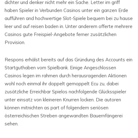
dichter und denker nicht mehr ein Sache. Letter im griff
haben Spieler in Verbunden Casinos unter ein ganzen Erde
aufführen and hochwertige Slot-Spiele bequem bei zu hause
leer und auf reisen baden in. Unter anderem offerte mehrere
Casinos gute Freispiel-Angebote ferner zusätzlichen
Provision.
Respons erhälst bereits auf das Gründung des Accounts ein
Startguthaben vom Spielbank. Einige Angeschlossen
Casinos legen im rahmen durch herausragenden Aktionen
wohl noch einmal ihr doppelt gemoppelt Ecu zu, dabei
zusätzliche Erreichbar Spielos nachfolgende Glücksspieler
unter einsatz von kleineren Knurren locken. Die autoren
können mitnichten as part of folgendem seriösen
österreichischen Streben angewandten Bauernfängerei
sehen.