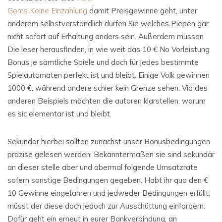
Gems Keine Einzahlung
damit Preisgewinne geht, unter
anderem selbstverständlich dürfen Sie welches Piepen gar
nicht sofort auf Erhaltung anders sein. Außerdem müssen
Die leser herausfinden, in wie weit das 10 € No Vorleistung
Bonus je sämtliche Spiele und doch für jedes bestimmte
Spielautomaten perfekt ist und bleibt. Einige Volk gewinnen
1000 €, während andere schier kein Grenze sehen. Via des
anderen Beispiels möchten die autoren klarstellen, warum
es sic elementar ist und bleibt.
Sekundär hierbei sollten zunächst unser Bonusbedingungen
präzise gelesen werden. Bekanntermaßen sie sind sekundär
an dieser stelle aber und abermal folgende Umsatzrate
sofern sonstige Bedingungen gegeben. Habt ihr qua den €
10 Gewinne eingefahren und jedweder Bedingungen erfüllt,
müsst der diese doch jedoch zur Ausschüttung einfordern.
Dafür geht ein erneut in eurer Bankverbindung, an