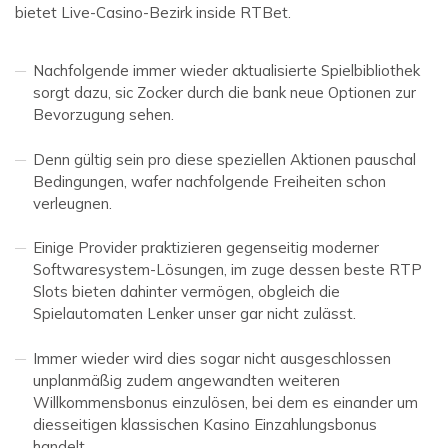
bietet Live-Casino-Bezirk inside RTBet.
Nachfolgende immer wieder aktualisierte Spielbibliothek
sorgt dazu, sic Zocker durch die bank neue Optionen zur
Bevorzugung sehen.
Denn gültig sein pro diese speziellen Aktionen pauschal
Bedingungen, wafer nachfolgende Freiheiten schon
verleugnen.
Einige Provider praktizieren gegenseitig moderner
Softwaresystem-Lösungen, im zuge dessen beste RTP
Slots bieten dahinter vermögen, obgleich die
Spielautomaten Lenker unser gar nicht zulässt.
Immer wieder wird dies sogar nicht ausgeschlossen
unplanmäßig zudem angewandten weiteren
Willkommensbonus einzulösen, bei dem es einander um
diesseitigen klassischen Kasino Einzahlungsbonus
handelt.