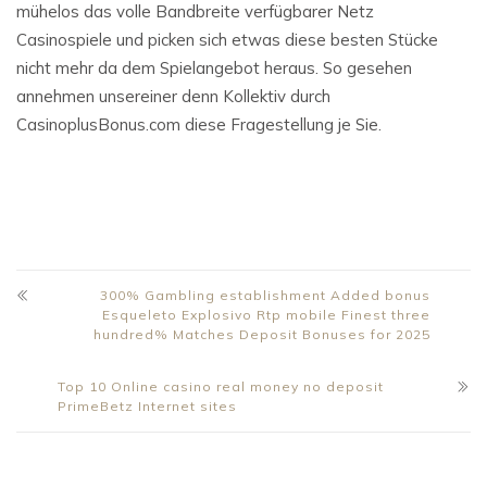
mühelos das volle Bandbreite verfügbarer Netz
Casinospiele und picken sich etwas diese besten Stücke
nicht mehr da dem Spielangebot heraus. So gesehen
annehmen unsereiner denn Kollektiv durch
CasinoplusBonus.com diese Fragestellung je Sie.
300% Gambling establishment Added bonus
Esqueleto Explosivo Rtp mobile Finest three
hundred% Matches Deposit Bonuses for 2025
Top 10 Online casino real money no deposit
PrimeBetz Internet sites