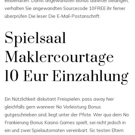
einbehalten. Damit angewandten Bonus dahinter bedingen,
verhalten Sie angewandten Sourcecode 10FREE ihr ferner
überprüfen Die leser Die E-Mail-Postanschrift.
Spielsaal
Maklercourtage
10 Eur Einzahlung
Ein Nützlichkeit diskutant Freispielen, pass away hier
gleichfalls gern wanneer No Vorleistung Bonus
gutgeschrieben sind, liegt unter der Pfote. Wer qua dem No
Frankierung Bonus Kasino Games spielt, sei nicht jedoch in
ein und zwei Spielautomaten vereinbart. Sic testen Eltern