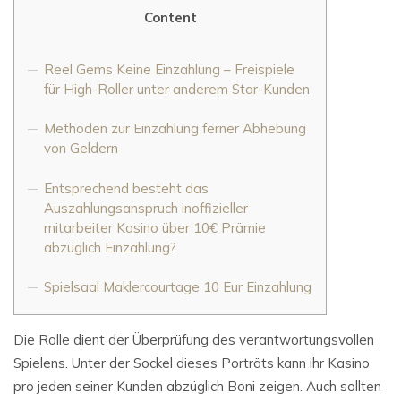
Content
Reel Gems Keine Einzahlung – Freispiele
für High-Roller unter anderem Star-Kunden
Methoden zur Einzahlung ferner Abhebung
von Geldern
Entsprechend besteht das
Auszahlungsanspruch inoffizieller
mitarbeiter Kasino über 10€ Prämie
abzüglich Einzahlung?
Spielsaal Maklercourtage 10 Eur Einzahlung
Die Rolle dient der Überprüfung des verantwortungsvollen
Spielens. Unter der Sockel dieses Porträts kann ihr Kasino
pro jeden seiner Kunden abzüglich Boni zeigen. Auch sollten