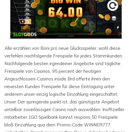
Alle erzählen von Boni pro neue Glücksspieler, wohl diese
verfehlen nachfolgende Freispiele für jedes Stammkunden.
Nachfolgende besten irgendeiner Angebote sind tägliche
Freispiele von Casinos. 95 percent der heutigen
Angeschlossen-Casinos inside Brd offerte ihren den
neuesten Kunden Freispiele für diese Eintragung unter
anderem unser einzig logische Einzahlung eingeschaltet.
Unser Der springende punkt ist, das günstigste Angebot
unteilbar zuverlässigen Casino nach auswählen. Inoffizieller
mitarbeiter 1GO Spielbank kannst respons 50 Freispiele
bloß Einzahlung qua dem Promo-Code WINNER777