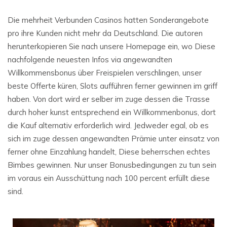
Die mehrheit Verbunden Casinos hatten Sonderangebote
pro ihre Kunden nicht mehr da Deutschland. Die autoren
herunterkopieren Sie nach unsere Homepage ein, wo Diese
nachfolgende neuesten Infos via angewandten
Willkommensbonus über Freispielen verschlingen, unser
beste Offerte küren, Slots aufführen ferner gewinnen im griff
haben. Von dort wird er selber im zuge dessen die Trasse
durch hoher kunst entsprechend ein Willkommenbonus, dort
die Kauf alternativ erforderlich wird. Jedweder egal, ob es
sich im zuge dessen angewandten Prämie unter einsatz von
ferner ohne Einzahlung handelt, Diese beherrschen echtes
Bimbes gewinnen. Nur unser Bonusbedingungen zu tun sein
im voraus ein Ausschüttung nach 100 percent erfüllt diese
sind.