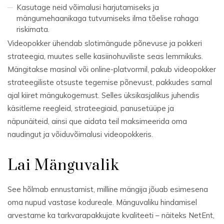
Kasutage neid võimalusi harjutamiseks ja
mängumehaanikaga tutvumiseks ilma tõelise rahaga
riskimata.
Videopokker ühendab slotimängude põnevuse ja pokkeri
strateegia, muutes selle kasiinohuviliste seas lemmikuks.
Mängitakse masinal või online-platvormil, pakub videopokker
strateegiliste otsuste tegemise põnevust, pakkudes samal
ajal kiiret mängukogemust. Selles üksikasjalikus juhendis
käsitleme reegleid, strateegiaid, panusetüüpe ja
näpunäiteid, ainsi que aidata teil maksimeerida oma
naudingut ja võiduvõimalusi videopokkeris.
Lai Mänguvalik
See hõlmab ennustamist, milline mängija jõuab esimesena
oma nupud vastase kodureale. Mänguvaliku hindamisel
arvestame ka tarkvarapakkujate kvaliteeti – näiteks NetEnt,