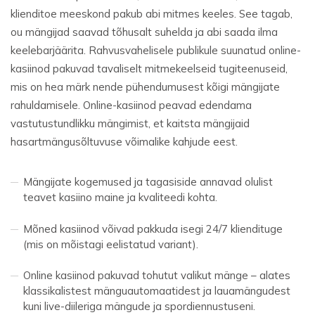
klienditoe meeskond pakub abi mitmes keeles. See tagab,
ou mängijad saavad tõhusalt suhelda ja abi saada ilma
keelebarjäärita. Rahvusvahelisele publikule suunatud online-
kasiinod pakuvad tavaliselt mitmekeelseid tugiteenuseid,
mis on hea märk nende pühendumusest kõigi mängijate
rahuldamisele. Online-kasiinod peavad edendama
vastutustundlikku mängimist, et kaitsta mängijaid
hasartmängusõltuvuse võimalike kahjude eest.
Mängijate kogemused ja tagasiside annavad olulist
teavet kasiino maine ja kvaliteedi kohta.
Mõned kasiinod võivad pakkuda isegi 24/7 kliendituge
(mis on mõistagi eelistatud variant).
Online kasiinod pakuvad tohutut valikut mänge – alates
klassikalistest mänguautomaatidest ja lauamängudest
kuni live-diileriga mängude ja spordiennustuseni.