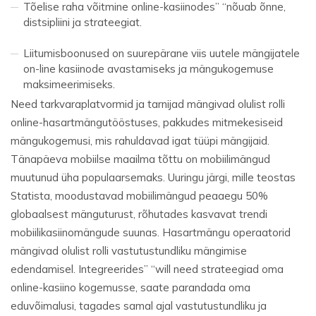
Tõelise raha võitmine online-kasiinodes” “nõuab õnne,
distsipliini ja strateegiat.
Liitumisboonused on suurepärane viis uutele mängijatele
on-line kasiinode avastamiseks ja mängukogemuse
maksimeerimiseks.
Need tarkvaraplatvormid ja tarnijad mängivad olulist rolli
online-hasartmängutööstuses, pakkudes mitmekesiseid
mängukogemusi, mis rahuldavad igat tüüpi mängijaid.
Tänapäeva mobiilse maailma tõttu on mobiilimängud
muutunud üha populaarsemaks. Uuringu järgi, mille teostas
Statista, moodustavad mobiilimängud peaaegu 50%
globaalsest mänguturust, rõhutades kasvavat trendi
mobiilikasiinomängude suunas. Hasartmängu operaatorid
mängivad olulist rolli vastutustundliku mängimise
edendamisel. Integreerides” “will need strateegiad oma
online-kasiino kogemusse, saate parandada oma
eduvõimalusi, tagades samal ajal vastutustundliku ja