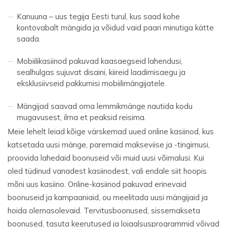
Kanuuna – uus tegija Eesti turul, kus saad kohe
kontovabalt mängida ja võidud vaid paari minutiga kätte
saada.
Mobiilikasiinod pakuvad kaasaegseid lahendusi,
sealhulgas sujuvat disaini, kiireid laadimisaegu ja
eksklusiivseid pakkumisi mobiilimängijatele.
Mängijad saavad oma lemmikmänge nautida kodu
mugavusest, ilma et peaksid reisima.
Meie lehelt leiad kõige värskemad uued online kasiinod, kus
katsetada uusi mänge, paremaid makseviise ja -tingimusi,
proovida lahedaid boonuseid või muid uusi võimalusi. Kui
oled tüdinud vanadest kasiinodest, vali endale siit hoopis
mõni uus kasiino. Online-kasiinod pakuvad erinevaid
boonuseid ja kampaaniaid, ou meelitada uusi mängijaid ja
hoida olemasolevaid. Tervitusboonused, sissemakseta
boonused, tasuta keerutused ja lojaalsusprogrammid võivad