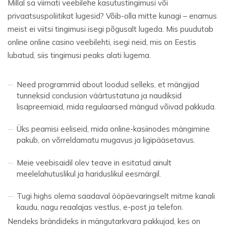
Millal sa viimati veebilehe kasutustingimusi või
privaatsuspoliitikat lugesid? Võib-olla mitte kunagi – enamus
meist ei viitsi tingimusi isegi põgusalt lugeda. Mis puudutab
online online casino veebilehti, isegi neid, mis on Eestis
lubatud, siis tingimusi peaks alati lugema.
Need programmid about loodud selleks, et mängijad
tunneksid conclusion väärtustatuna ja naudiksid
lisapreemiaid, mida regulaarsed mängud võivad pakkuda.
Üks peamisi eeliseid, mida online-kasiinodes mängimine
pakub, on võrreldamatu mugavus ja ligipääsetavus.
Meie veebisaidil olev teave in esitatud ainult
meelelahutuslikul ja hariduslikul eesmärgil.
Tugi highs olema saadaval ööpäevaringselt mitme kanali
kaudu, nagu reaalajas vestlus, e-post ja telefon.
Nendeks brändideks in mängutarkvara pakkujad, kes on