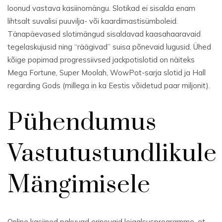
loonud vastava kasiinomängu. Slotikad ei sisalda enam
lihtsalt suvalisi puuvilja- või kaardimastisümboleid.
Tänapäevased slotimängud sisaldavad kaasahaaravaid
tegelaskujusid ning “räägivad” suisa põnevaid lugusid. Ühed
kõige popimad progressiivsed jackpotislotid on näiteks
Mega Fortune, Super Moolah, WowPot-sarja slotid ja Hall
regarding Gods (millega in ka Eestis võidetud paar miljonit).
Pühendumus
Vastutustundlikule
Mängimisele
Online kasiinod pakuvad erinevaid lojaalsusprogramme, et