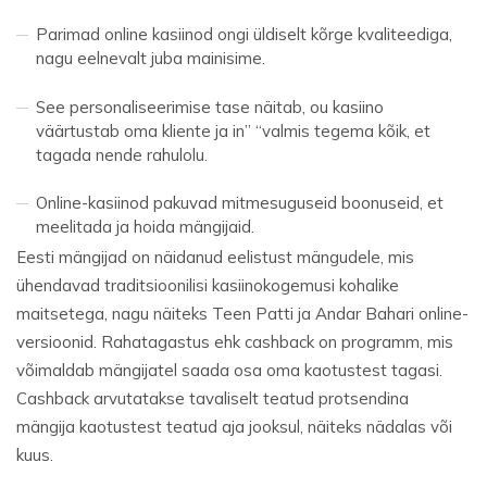
Parimad online kasiinod ongi üldiselt kõrge kvaliteediga,
nagu eelnevalt juba mainisime.
See personaliseerimise tase näitab, ou kasiino
väärtustab oma kliente ja in” “valmis tegema kõik, et
tagada nende rahulolu.
Online-kasiinod pakuvad mitmesuguseid boonuseid, et
meelitada ja hoida mängijaid.
Eesti mängijad on näidanud eelistust mängudele, mis
ühendavad traditsioonilisi kasiinokogemusi kohalike
maitsetega, nagu näiteks Teen Patti ja Andar Bahari online-
versioonid. Rahatagastus ehk cashback on programm, mis
võimaldab mängijatel saada osa oma kaotustest tagasi.
Cashback arvutatakse tavaliselt teatud protsendina
mängija kaotustest teatud aja jooksul, näiteks nädalas või
kuus.