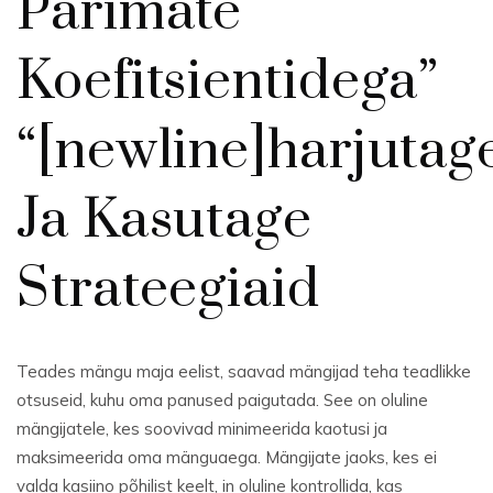
Parimate
Koefitsientidega”
“[newline]harjutag
Ja Kasutage
Strateegiaid
Teades mängu maja eelist, saavad mängijad teha teadlikke
otsuseid, kuhu oma panused paigutada. See on oluline
mängijatele, kes soovivad minimeerida kaotusi ja
maksimeerida oma mänguaega. Mängijate jaoks, kes ei
valda kasiino põhilist keelt, in oluline kontrollida, kas