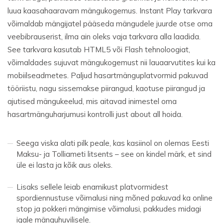
luua kaasahaaravam mängukogemus. Instant Play tarkvara
võimaldab mängijatel pääseda mängudele juurde otse oma
veebibrauserist, ilma ain oleks vaja tarkvara alla laadida.
See tarkvara kasutab HTML5 või Flash tehnoloogiat,
võimaldades sujuvat mängukogemust nii lauaarvutites kui ka
mobiilseadmetes. Paljud hasartmänguplatvormid pakuvad
tööriistu, nagu sissemakse piirangud, kaotuse piirangud ja
ajutised mängukeelud, mis aitavad inimestel oma
hasartmänguharjumusi kontrolli just about all hoida.
Seega viska alati pilk peale, kas kasiinol on olemas Eesti
Maksu- ja Tolliameti litsents – see on kindel märk, et sind
üle ei lasta ja kõik aus oleks.
Lisaks sellele leiab enamikust platvormidest
spordiennustuse võimalusi ning mõned pakuvad ka online
stop ja pokkeri mängimise võimalusi, pakkudes midagi
igale mänguhuvilisele.