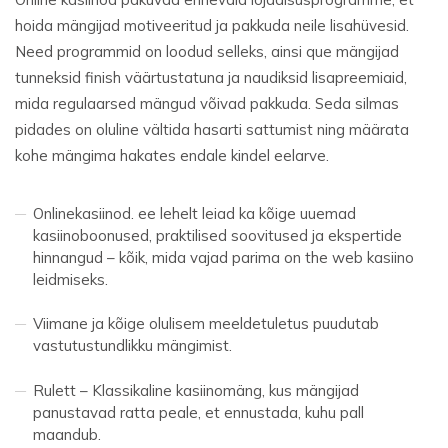
hoida mängijad motiveeritud ja pakkuda neile lisahüvesid.
Need programmid on loodud selleks, ainsi que mängijad
tunneksid finish väärtustatuna ja naudiksid lisapreemiaid,
mida regulaarsed mängud võivad pakkuda. Seda silmas
pidades on oluline vältida hasarti sattumist ning määrata
kohe mängima hakates endale kindel eelarve.
Onlinekasiinod. ee lehelt leiad ka kõige uuemad
kasiinoboonused, praktilised soovitused ja ekspertide
hinnangud – kõik, mida vajad parima on the web kasiino
leidmiseks.
Viimane ja kõige olulisem meeldetuletus puudutab
vastutustundlikku mängimist.
Rulett – Klassikaline kasiinomäng, kus mängijad
panustavad ratta peale, et ennustada, kuhu pall
maandub.