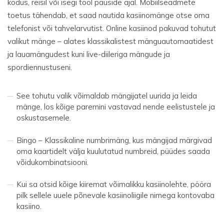
kodus, reisil või isegi tööl pauside ajal. Mobiilseadmete
toetus tähendab, et saad nautida kasiinomänge otse oma
telefonist või tahvelarvutist. Online kasiinod pakuvad tohutut
valikut mänge – alates klassikalistest mänguautomaatidest
ja lauamängudest kuni live-diileriga mängude ja
spordiennustuseni.
See tohutu valik võimaldab mängijatel uurida ja leida
mänge, los kõige paremini vastavad nende eelistustele ja
oskustasemele.
Bingo – Klassikaline numbrimäng, kus mängijad märgivad
oma kaartidelt välja kuulutatud numbreid, püüdes saada
võidukombinatsiooni.
Kui sa otsid kõige kiiremat võimalikku kasiinolehte, pööra
pilk sellele uuele põnevale kasiinoliigile nimega kontovaba
kasiino.