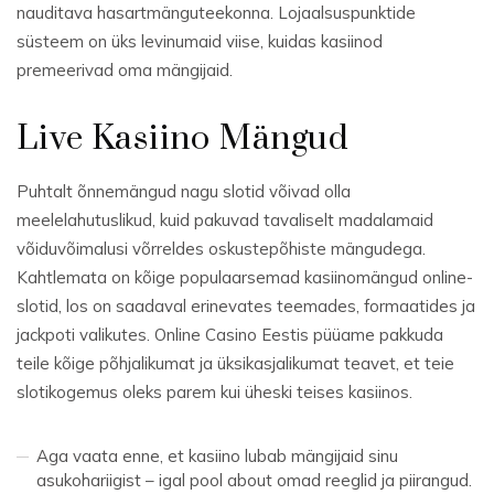
nauditava hasartmänguteekonna. Lojaalsuspunktide
süsteem on üks levinumaid viise, kuidas kasiinod
premeerivad oma mängijaid.
Live Kasiino Mängud
Puhtalt õnnemängud nagu slotid võivad olla
meelelahutuslikud, kuid pakuvad tavaliselt madalamaid
võiduvõimalusi võrreldes oskustepõhiste mängudega.
Kahtlemata on kõige populaarsemad kasiinomängud online-
slotid, los on saadaval erinevates teemades, formaatides ja
jackpoti valikutes. Online Casino Eestis püüame pakkuda
teile kõige põhjalikumat ja üksikasjalikumat teavet, et teie
slotikogemus oleks parem kui üheski teises kasiinos.
Aga vaata enne, et kasiino lubab mängijaid sinu
asukohariigist – igal pool about omad reeglid ja piirangud.