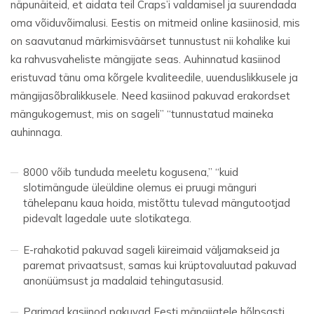
näpunäiteid, et aidata teil Craps’i valdamisel ja suurendada
oma võiduvõimalusi. Eestis on mitmeid online kasiinosid, mis
on saavutanud märkimisväärset tunnustust nii kohalike kui
ka rahvusvaheliste mängijate seas. Auhinnatud kasiinod
eristuvad tänu oma kõrgele kvaliteedile, uuenduslikkusele ja
mängijasõbralikkusele. Need kasiinod pakuvad erakordset
mängukogemust, mis on sageli” “tunnustatud maineka
auhinnaga.
8000 võib tunduda meeletu kogusena,” “kuid
slotimängude üleüldine olemus ei pruugi mänguri
tähelepanu kaua hoida, mistõttu tulevad mängutootjad
pidevalt lagedale uute slotikatega.
E-rahakotid pakuvad sageli kiireimaid väljamakseid ja
paremat privaatsust, samas kui krüptovaluutad pakuvad
anonüümsust ja madalaid tehingutasusid.
Parimad kasiinod pakuvad Eesti mängijatele hõlpsasti