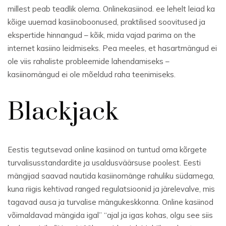
millest peab teadlik olema. Onlinekasiinod. ee lehelt leiad ka
kõige uuemad kasiinoboonused, praktilised soovitused ja
ekspertide hinnangud – kõik, mida vajad parima on the
internet kasiino leidmiseks. Pea meeles, et hasartmängud ei
ole viis rahaliste probleemide lahendamiseks –
kasiinomängud ei ole mõeldud raha teenimiseks.
Blackjack
Eestis tegutsevad online kasiinod on tuntud oma kõrgete
turvalisusstandardite ja usaldusväärsuse poolest. Eesti
mängijad saavad nautida kasiinomänge rahuliku südamega,
kuna riigis kehtivad ranged regulatsioonid ja järelevalve, mis
tagavad ausa ja turvalise mängukeskkonna. Online kasiinod
võimaldavad mängida igal” “ajal ja igas kohas, olgu see siis