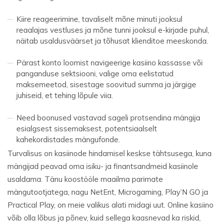
Kiire reageerimine, tavaliselt mõne minuti jooksul
reaalajas vestluses ja mõne tunni jooksul e-kirjade puhul,
näitab usaldusväärset ja tõhusat klienditoe meeskonda.
Pärast konto loomist navigeerige kasiino kassasse või
panganduse sektsiooni, valige oma eelistatud
maksemeetod, sisestage soovitud summa ja järgige
juhiseid, et tehing lõpule viia.
Need boonused vastavad sageli protsendina mängija
esialgsest sissemaksest, potentsiaalselt
kahekordistades mängufonde.
Turvalisus on kasiinode hindamisel keskse tähtsusega, kuna
mängijad peavad oma isiku- ja finantsandmeid kasiinole
usaldama. Tänu koostööle maailma parimate
mängutootjatega, nagu NetEnt, Microgaming, Play’N GO ja
Practical Play, on meie valikus alati midagi uut. Online kasiino
võib olla lõbus ja põnev, kuid sellega kaasnevad ka riskid,