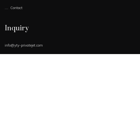
Contact
Inquiry
info@yty-privatejet.com
Book Now
Request Quote