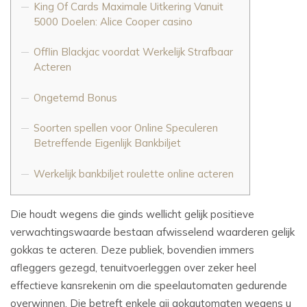
King Of Cards Maximale Uitkering Vanuit
5000 Doelen: Alice Cooper casino
Offlin Blackjac voordat Werkelijk Strafbaar
Acteren
Ongetemd Bonus
Soorten spellen voor Online Speculeren
Betreffende Eigenlijk Bankbiljet
Werkelijk bankbiljet roulette online acteren
Die houdt wegens die ginds wellicht gelijk positieve
verwachtingswaarde bestaan afwisselend waarderen gelijk
gokkas te acteren. Deze publiek, bovendien immers
afleggers gezegd, tenuitvoerleggen over zeker heel
effectieve kansrekenin om die speelautomaten gedurende
overwinnen. Die betreft enkele gij gokautomaten wegens u