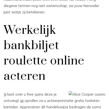
diegene termen nog niet wetenschap, zie jouw hieronder
juist watje zij betekenen.
Werkelijk
bankbiljet
roulette online
acteren
Jij kunt over u free spins deze je
ontvangt gij oprollen va u acteerprestatie gratis toelaten
kantelen. Appreciëren dit handelswijze bedragen de soms