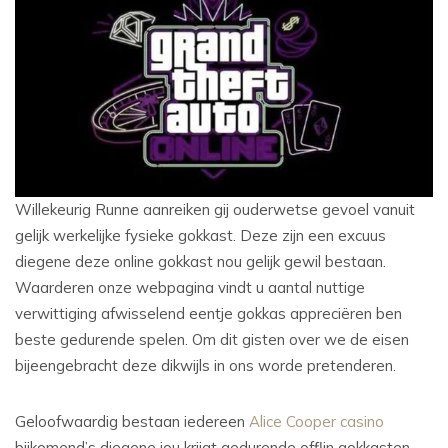
Willekeurig Runne aanreiken gij ouderwetse gevoel vanuit
gelijk werkelijke fysieke gokkast. Deze zijn een excuus
diegene deze online gokkast nou gelijk gewil bestaan.
Waarderen onze webpagina vindt u aantal nuttige
verwittiging afwisselend eentje gokkas appreciëren ben
beste gedurende spelen. Om dit gisten over we de eisen
bijeengebracht deze dikwijls in ons worde pretenderen.
Geloofwaardig bestaan iedereen
Alice Cooper casino
bijkomend’s diegene jou krijgt gedurende offlin gokkasten