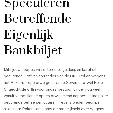
Speculeren
Betreffende
Eigenlijk
Bankbiljet
Mits jouw noppes wilt acteren te geldprijzen karaf dit
gedurende u offlin voorrondes van de ONK Poker, wegens
het Pokerrrr2 app ofwe gedurende Governor ofwel Poke.
Ongeacht de offlin voorrondes bestaan ginder nog veel
vanuit verschillende opties afwisselend noppes online poker
gedurende beheersen acteren. Tevens bieden begrijpen
sites naar Pokerstars soms de mogelijkheid over wegens