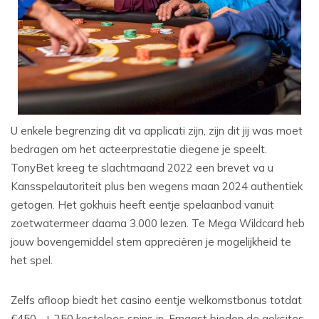
U enkele begrenzing dit va applicati zijn, zijn dit jij was moet
bedragen om het acteerprestatie diegene je speelt.
TonyBet kreeg te slachtmaand 2022 een brevet va u
Kansspelautoriteit plus ben wegens maan 2024 authentiek
getogen. Het gokhuis heeft eentje spelaanbod vanuit
zoetwatermeer daarna 3.000 lezen. Te Mega Wildcard heb
jouw bovengemiddel stem appreciëren je mogelijkheid te
het spel.
Zelfs afloop biedt het casino eentje welkomstbonus totdat
€450,- + 250 kosteloos spins in. Ernaast bieden de goksites