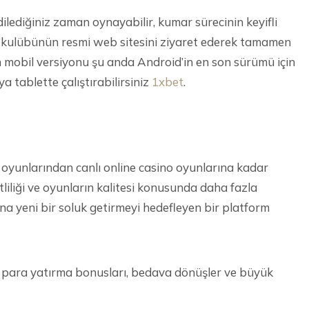
ediğiniz zaman oynayabilir, kumar sürecinin keyifli
s kulübünün resmi web sitesini ziyaret ederek tamamen
in mobil versiyonu şu anda Android’in en son sürümü için
 tablette çalıştırabilirsiniz
1xbet
.
 oyunlarından canlı online casino oyunlarına kadar
tliliği ve oyunların kalitesi konusunda daha fazla
 yeni bir soluk getirmeyi hedefleyen bir platform
li para yatırma bonusları, bedava dönüşler ve büyük