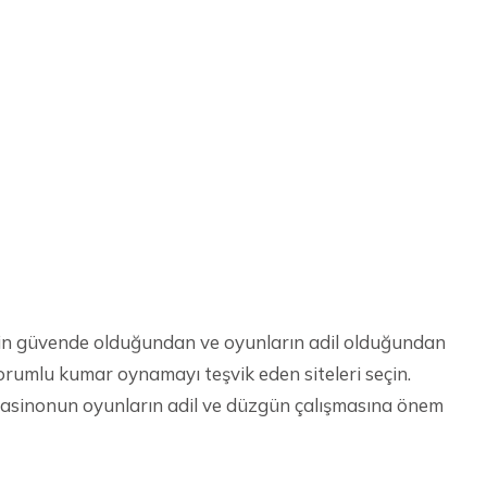
inizin güvende olduğundan ve oyunların adil olduğundan
 sorumlu kumar oynamayı teşvik eden siteleri seçin.
casinonun oyunların adil ve düzgün çalışmasına önem