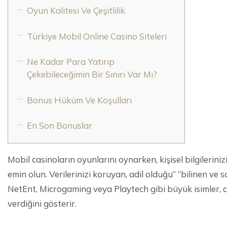
Oyun Kalitesi Ve Çeşitlilik
Türkiye Mobil Online Casino Siteleri
Ne Kadar Para Yatırıp
Çekebileceğimin Bir Sınırı Var Mı?
Bonus Hüküm Ve Koşulları
En Son Bonuslar
Mobil casinoların oyunlarını oynarken, kişisel bilgiler
emin olun. Verilerinizi koruyan, adil olduğu” “bilinen ve
NetEnt, Microgaming veya Playtech gibi büyük isimler, 
verdiğini gösterir.