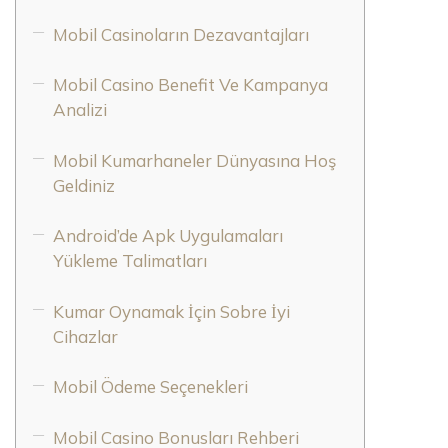
Mobil Casinoların Dezavantajları
Mobil Casino Benefit Ve Kampanya
Analizi
Mobil Kumarhaneler Dünyasına Hoş
Geldiniz
Android’de Apk Uygulamaları
Yükleme Talimatları
Kumar Oynamak İçin Sobre İyi
Cihazlar
Mobil Ödeme Seçenekleri
Mobil Casino Bonusları Rehberi