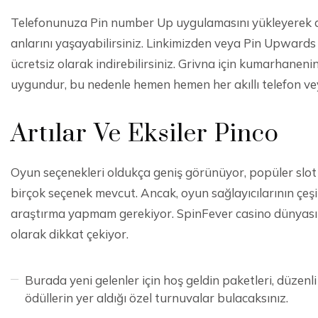
Telefonunuza Pin number Up uygulamasını yükleyerek dil
anlarını yaşayabilirsiniz. Linkimizden veya Pin Upward
ücretsiz olarak indirebilirsiniz. Grivna için kumarhanen
uygundur, bu nedenle hemen hemen her akıllı telefon veya
Artılar Ve Eksiler Pinco
Oyun seçenekleri oldukça geniş görünüyor, popüler slot
birçok seçenek mevcut. Ancak, oyun sağlayıcılarının çeşi
araştırma yapmam gerekiyor. SpinFever casino dünyasına
olarak dikkat çekiyor.
Burada yeni gelenler için hoş geldin paketleri, düzen
ödüllerin yer aldığı özel turnuvalar bulacaksınız.