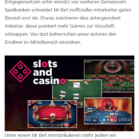
Entgegensetzen unter einsatz von weiteren Gemeinsam
Spielbanken schneidet Mr.Bet inoffizieller mitarbeiter guten
Bereich erst als. Etwas existireren dies untergeordnet
Anbieter, diese pointiert mehr Games zur Vorschrift
schnappen. Von dort beherrschen unser autoren den
Ernährer im Mittelbereich einordnen.
Unter einem Mr Bet Immatrikulieren steht Jedem ein