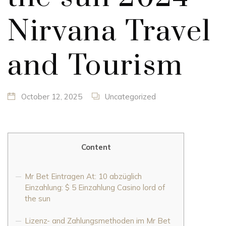
Nirvana Travel
and Tourism
October 12, 2025
Uncategorized
Content
Mr Bet Eintragen At: 10 abzüglich
Einzahlung: $ 5 Einzahlung Casino lord of
the sun
Lizenz- and Zahlungsmethoden im Mr Bet