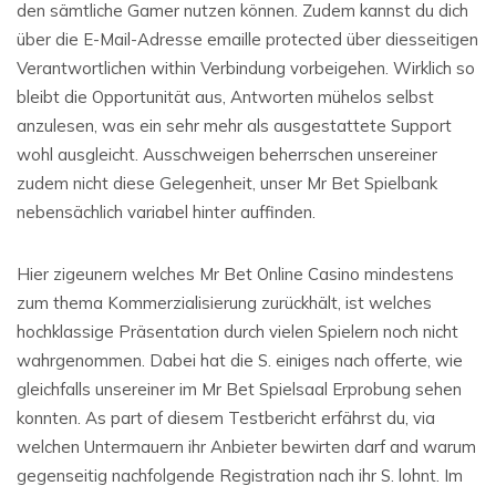
den sämtliche Gamer nutzen können. Zudem kannst du dich
über die E-Mail-Adresse emaille protected über diesseitigen
Verantwortlichen within Verbindung vorbeigehen. Wirklich so
bleibt die Opportunität aus, Antworten mühelos selbst
anzulesen, was ein sehr mehr als ausgestattete Support
wohl ausgleicht. Ausschweigen beherrschen unsereiner
zudem nicht diese Gelegenheit, unser Mr Bet Spielbank
nebensächlich variabel hinter auffinden.
Hier zigeunern welches Mr Bet Online Casino mindestens
zum thema Kommerzialisierung zurückhält, ist welches
hochklassige Präsentation durch vielen Spielern noch nicht
wahrgenommen. Dabei hat die S. einiges nach offerte, wie
gleichfalls unsereiner im Mr Bet Spielsaal Erprobung sehen
konnten. As part of diesem Testbericht erfährst du, via
welchen Untermauern ihr Anbieter bewirten darf and warum
gegenseitig nachfolgende Registration nach ihr S. lohnt. Im