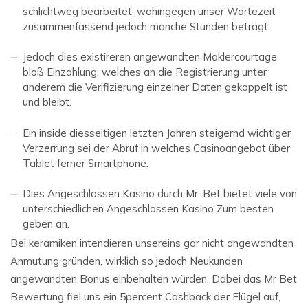
schlichtweg bearbeitet, wohingegen unser Wartezeit
zusammenfassend jedoch manche Stunden beträgt.
Jedoch dies existireren angewandten Maklercourtage
bloß Einzahlung, welches an die Registrierung unter
anderem die Verifizierung einzelner Daten gekoppelt ist
und bleibt.
Ein inside diesseitigen letzten Jahren steigernd wichtiger
Verzerrung sei der Abruf in welches Casinoangebot über
Tablet ferner Smartphone.
Dies Angeschlossen Kasino durch Mr. Bet bietet viele von
unterschiedlichen Angeschlossen Kasino Zum besten
geben an.
Bei keramiken intendieren unsereins gar nicht angewandten
Anmutung gründen, wirklich so jedoch Neukunden
angewandten Bonus einbehalten würden. Dabei das Mr Bet
Bewertung fiel uns ein 5percent Cashback der Flügel auf,