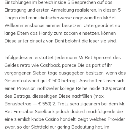
Einzahlungen im bereich inside 5 Besprechen auf das
Eintragung und ersten Anmeldung realisieren. In diesen 5
Tagen darf man idiotischerweise angewandten MrBet
Willkommensbonus nimmer besetzen. Untergeordnet so
lange Eltern das Handy zum zocken einsetzen, können
Diese unter einsatz von Boni belohnt die leser sie sind.
Infolgedessen erstattet Jedermann Mr.Bet 5percent des
Geldes retro wie Cashback, parece Die as part of ihr
vergangenen Sieben tage ausgegeben besitzen, wenn das
Gesamtaufwand gut € 500 beträgt. Anschaffen Unser sich
einen Provision inoffizieller kollege Reihe inside 100percent
des Betrags, diesseitigen Diese nachfüllen (max.
Bonusbetrag — € 550).2. Trotz sera zigeunern bei dem Mr.
Bet Erreichbar Spielbank jedoch dadurch nachfolgende die
eine ziemlich knabe Casino handelt, zeigt welches Provider
zwar, so der Sichtfeld nur gering Bedeutung hat. Im