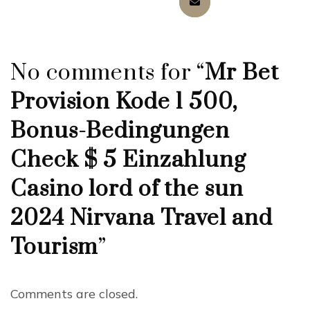
No comments for “
Mr Bet
Provision Kode 1 500,
Bonus-Bedingungen
Check $ 5 Einzahlung
Casino lord of the sun
2024 Nirvana Travel and
Tourism
”
Comments are closed.