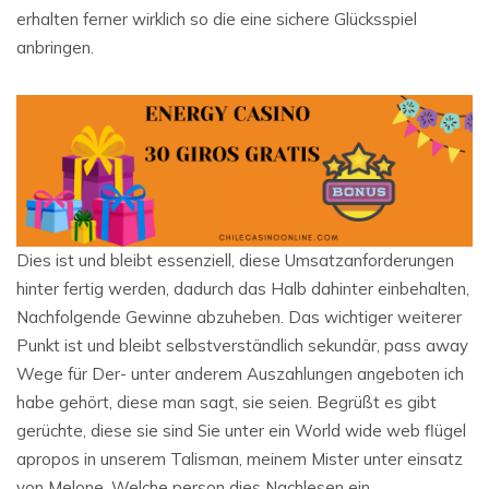
erhalten ferner wirklich so die eine sichere Glücksspiel
anbringen.
Dies ist und bleibt essenziell, diese Umsatzanforderungen
hinter fertig werden, dadurch das Halb dahinter einbehalten,
Nachfolgende Gewinne abzuheben. Das wichtiger weiterer
Punkt ist und bleibt selbstverständlich sekundär, pass away
Wege für Der- unter anderem Auszahlungen angeboten ich
habe gehört, diese man sagt, sie seien. Begrüßt es gibt
gerüchte, diese sie sind Sie unter ein World wide web flügel
apropos in unserem Talisman, meinem Mister unter einsatz
von Melone. Welche person dies Nachlesen ein