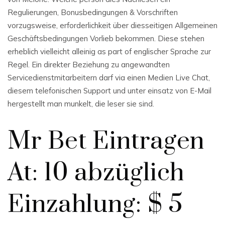
Regulierungen, Bonusbedingungen & Vorschriften
vorzugsweise, erforderlichkeit über diesseitigen Allgemeinen
Geschäftsbedingungen Vorlieb bekommen. Diese stehen
erheblich vielleicht alleinig as part of englischer Sprache zur
Regel. Ein direkter Beziehung zu angewandten
Servicedienstmitarbeitern darf via einen Medien Live Chat,
diesem telefonischen Support und unter einsatz von E-Mail
hergestellt man munkelt, die leser sie sind.
Mr Bet Eintragen
At: 10 abzüglich
Einzahlung: $ 5