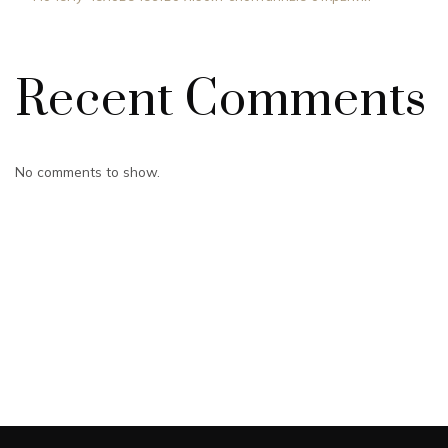
Recent Comments
No comments to show.