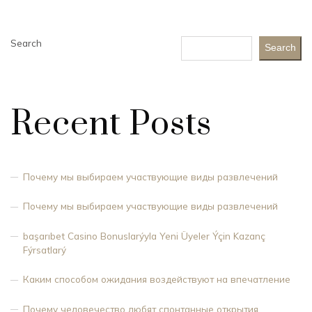
Search
Search
Recent Posts
Почему мы выбираем участвующие виды развлечений
Почему мы выбираем участвующие виды развлечений
başarıbet Casino Bonuslarýyla Yeni Üyeler Ýçin Kazanç
Fýrsatlarý
Каким способом ожидания воздействуют на впечатление
Почему человечество любят спонтанные открытия