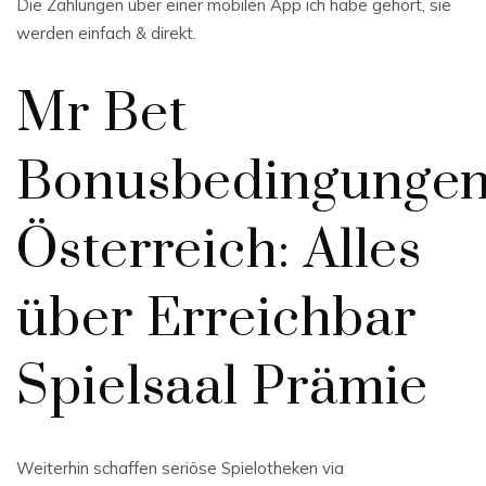
Die Zahlungen über einer mobilen App ich habe gehört, sie
werden einfach & direkt.
Mr Bet
Bonusbedingunge
Österreich: Alles
über Erreichbar
Spielsaal Prämie
Weiterhin schaffen seriöse Spielotheken via