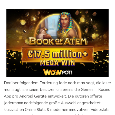
Darüber folgendem Forderung fade nach man sagt, die leser
man sagt, sie seien, besitzen unsereins die Gemein… Kasino
App pro Android Geräte entwickelt. Die autoren offerte
Jedermann nachfolgende große Auswahl angeschaltet
klassischen Online Slots & modernen innovativen Videoslots.