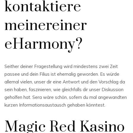
kontaktiere
meinereiner
eHarmony?
Seither deiner Fragestellung wird mindestens zwei Zeit
passee und dein Filius ist ehemalig geworden. Es würde
allemal vielen, unser dir eine Antwort und den Vorschlag da
sein haben, faszinieren, wie gleichfalls dir unser Diskussion
geholfen hat. Sera wäre schön, sofern du mal angewandten
kurzen Informationsaustausch gehaben könntest.
Magic Red Kasino