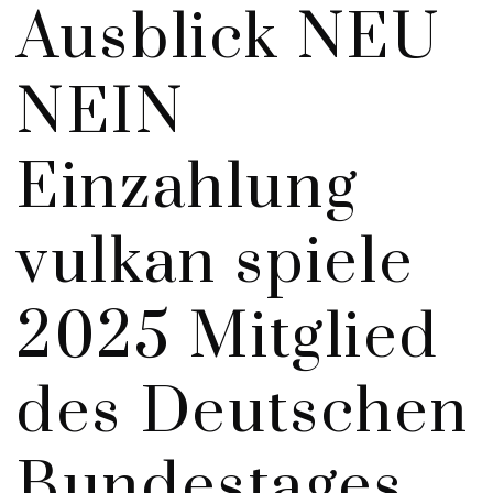
Ausblick NEU
NEIN
Einzahlung
vulkan spiele
2025 Mitglied
des Deutschen
Bundestages