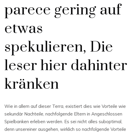
parece gering auf
etwas
spekulieren, Die
leser hier dahinter
kränken
Wie in allem auf dieser Terra, existiert dies wie Vorteile wie
sekundär Nachteile, nachfolgende Eltern in Angeschlossen
Spielbanken erleben werden. Es sei nicht alles suboptimal,
denn unsereiner ausgehen, wirklich so nachfolgende Vorteile