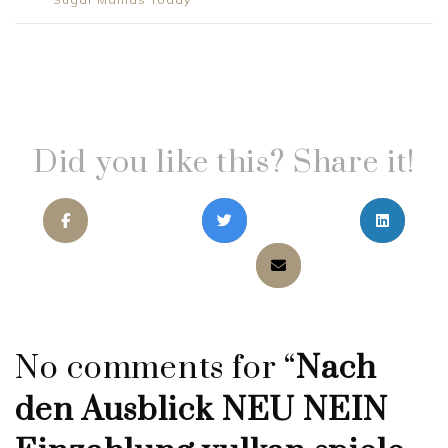
Did you like this? Share it!
No comments for “
Nach
den Ausblick NEU NEIN