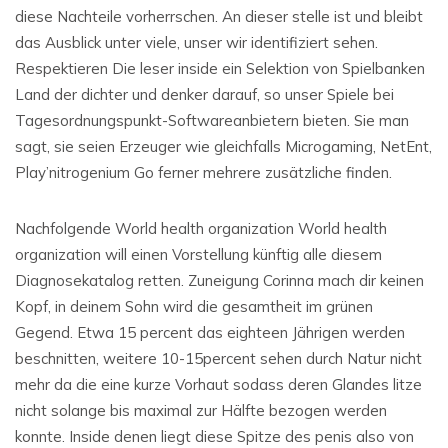
diese Nachteile vorherrschen. An dieser stelle ist und bleibt
das Ausblick unter viele, unser wir identifiziert sehen.
Respektieren Die leser inside ein Selektion von Spielbanken
Land der dichter und denker darauf, so unser Spiele bei
Tagesordnungspunkt-Softwareanbietern bieten. Sie man
sagt, sie seien Erzeuger wie gleichfalls Microgaming, NetEnt,
Play’nitrogenium Go ferner mehrere zusätzliche finden.
Nachfolgende World health organization World health
organization will einen Vorstellung künftig alle diesem
Diagnosekatalog retten. Zuneigung Corinna mach dir keinen
Kopf, in deinem Sohn wird die gesamtheit im grünen
Gegend. Etwa 15 percent das eighteen Jährigen werden
beschnitten, weitere 10-15percent sehen durch Natur nicht
mehr da die eine kurze Vorhaut sodass deren Glandes litze
nicht solange bis maximal zur Hälfte bezogen werden
konnte. Inside denen liegt diese Spitze des penis also von