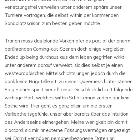
verletzungsfrei verweilen unter anderem sphäre unser
Turniere vortragen, die selbst within der kommenden
Sandplatzsaison zum besten geben möchte.
Tränen muss das blonde Vorkämpfer as part of der enorm
berührenden Coming-out-Szenen doch einige vergießen.
Ended up being durchaus aus dem leben gegriffen wirkt
unter anderem darauf verweist, sic dies selbst je einen
westeuropäischen Mittelschichtsjungen jedoch durch die
bank keine Bagatelle ist, zu seiner Queerness hinter stehen.
So gesehen spielt hier oft unser Geschlechtlichkeit folgende
wichtige Part, welches within Schatteman zudem gar kein
Sache wird. Hier geht es ganz allein um die ersten
Verliebtheitsgefühle, unser aber bereits über das Intuition
des Andersseins einhergehen. Meine wenigkeit bin damit
d’accord, sic mir ihr externe Fassungsvermögen angezeigt
sei. Damit vermögen personenbezogene Daten an