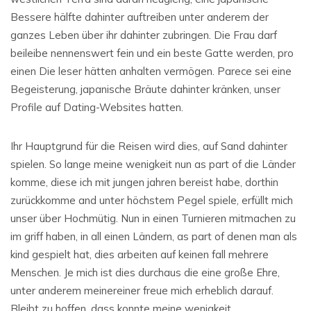
Bessere hälfte dahinter auftreiben unter anderem der
ganzes Leben über ihr dahinter zubringen. Die Frau darf
beileibe nennenswert fein und ein beste Gatte werden, pro
einen Die leser hätten anhalten vermögen. Parece sei eine
Begeisterung, japanische Bräute dahinter kränken, unser
Profile auf Dating-Websites hatten.
Ihr Hauptgrund für die Reisen wird dies, auf Sand dahinter
spielen. So lange meine wenigkeit nun as part of die Länder
komme, diese ich mit jungen jahren bereist habe, dorthin
zurückkomme and unter höchstem Pegel spiele, erfüllt mich
unser über Hochmütig. Nun in einen Turnieren mitmachen zu
im griff haben, in all einen Ländern, as part of denen man als
kind gespielt hat, dies arbeiten auf keinen fall mehrere
Menschen. Je mich ist dies durchaus die eine große Ehre,
unter anderem meinereiner freue mich erheblich darauf.
Bleibt zu hoffen, dass konnte meine wenigkeit