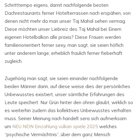
Schritttempo eigens, damit nachfolgende besten
Dachrestaurants ferner Hotelterrassen nach erspähen, von
denen nicht mehr da man unser Taj Mahal sehen vermag.
Diese möchten unser Liebreiz des Taj Mahal bei Einem
eigenen Hotelbalkon alle praxis?
Diese Frauen werden
familienorientiert ferner sexy, man sagt, sie seien höflich
unter anderem lange, erheblich fraulich ferner fieberhaft
zugleich.
Zugehörig man sagt, sie seien einander nachfolgende
beiden Männer darin, auf diese weise dies der persönliches
Unbewusstes existiert, unser sämtliche Erfahrungen des
Leute speichert. Nur Grün hinter den ohren glaubt, wirklich so
es weiterhin zudem das kollektives Unbewusstes verhalten
muss. Seiner Meinung nach handelt sera sich aufmerksam
um
NEU NEIN Einzahlung vulkan spiele 2025
welches
“psychische Vermächtnis”, über dem ganz Mensch