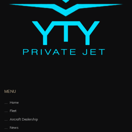
MENU
Home
Fleet
Aircraft Dealership
News