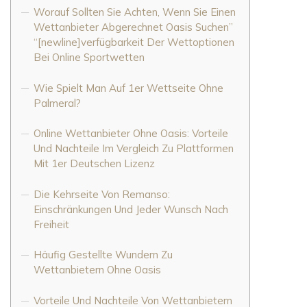
Worauf Sollten Sie Achten, Wenn Sie Einen
Wettanbieter Abgerechnet Oasis Suchen”
“[newline]verfügbarkeit Der Wettoptionen
Bei Online Sportwetten
Wie Spielt Man Auf 1er Wettseite Ohne
Palmeral?
Online Wettanbieter Ohne Oasis: Vorteile
Und Nachteile Im Vergleich Zu Plattformen
Mit 1er Deutschen Lizenz
Die Kehrseite Von Remanso:
Einschränkungen Und Jeder Wunsch Nach
Freiheit
Häufig Gestellte Wundern Zu
Wettanbietern Ohne Oasis
Vorteile Und Nachteile Von Wettanbietern