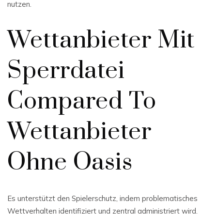
nutzen.
Wettanbieter Mit
Sperrdatei
Compared To
Wettanbieter
Ohne Oasis
Es unterstützt den Spielerschutz, indem problematisches
Wettverhalten identifiziert und zentral administriert wird.