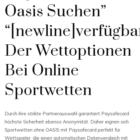
Oasis Suchen”
“[newline]verfügba
Der Wettoptionen
Bei Online
Sportwetten
Durch ihre strikte Partnerauswahl garantiert Paysafecard
höchste Sicherheit ebenso Anonymität. Daher eignen sich
Sportwetten ohne OASIS mit Paysafecard perfekt für
Wettspieler, die einen automatischen Datenvergleich mit