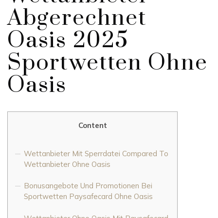
Abgerechnet
Oasis 2025
Sportwetten Ohne
Oasis
Content
Wettanbieter Mit Sperrdatei Compared To
Wettanbieter Ohne Oasis
Bonusangebote Und Promotionen Bei
Sportwetten Paysafecard Ohne Oasis