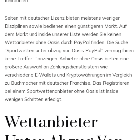
funktioniert.
Seiten mit deutscher Lizenz bieten meistens weniger
Disziplinen sowie bedienen einen günstigeren Markt. Auf
dem Markt und inside unserer Liste werden Sie keinen
Wettanbieter ohne Oasis durch PayPal finden. Die Suche
“Sportwetten unter abzug von Oasis PayPal” vermag Ihnen
keine Treffer” “anzeigen. Anbieter ohne Oasis bieten eine
größere Auswahl an Zahlungsdienstleistern wie
verschiedene E-Wallets und Kryptowährungen im Vergleich
zu Buchmacher mit deutscher Franchise. Das Registrieren
bei einem Sportwettenanbieter ohne Oasis ist inside
wenigen Schritten erledigt.
Wettanbieter