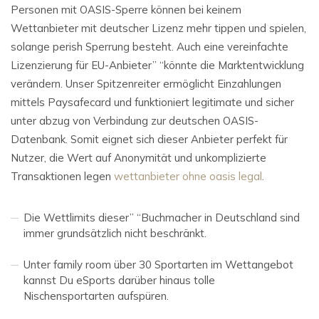
Personen mit OASIS-Sperre können bei keinem
Wettanbieter mit deutscher Lizenz mehr tippen und spielen,
solange perish Sperrung besteht. Auch eine vereinfachte
Lizenzierung für EU-Anbieter” “könnte die Marktentwicklung
verändern. Unser Spitzenreiter ermöglicht Einzahlungen
mittels Paysafecard und funktioniert legitimate und sicher
unter abzug von Verbindung zur deutschen OASIS-
Datenbank. Somit eignet sich dieser Anbieter perfekt für
Nutzer, die Wert auf Anonymität und unkomplizierte
Transaktionen legen
wettanbieter ohne oasis legal
.
Die Wettlimits dieser” “Buchmacher in Deutschland sind
immer grundsätzlich nicht beschränkt.
Unter family room über 30 Sportarten im Wettangebot
kannst Du eSports darüber hinaus tolle
Nischensportarten aufspüren.