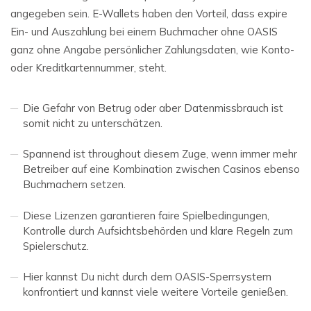
angegeben sein. E-Wallets haben den Vorteil, dass expire
Ein- und Auszahlung bei einem Buchmacher ohne OASIS
ganz ohne Angabe persönlicher Zahlungsdaten, wie Konto-
oder Kreditkartennummer, steht.
Die Gefahr von Betrug oder aber Datenmissbrauch ist
somit nicht zu unterschätzen.
Spannend ist throughout diesem Zuge, wenn immer mehr
Betreiber auf eine Kombination zwischen Casinos ebenso
Buchmachern setzen.
Diese Lizenzen garantieren faire Spielbedingungen,
Kontrolle durch Aufsichtsbehörden und klare Regeln zum
Spielerschutz.
Hier kannst Du nicht durch dem OASIS-Sperrsystem
konfrontiert und kannst viele weitere Vorteile genießen.