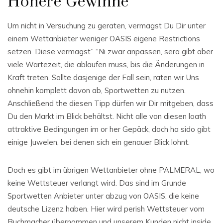
Höhere Gewinne
Um nicht in Versuchung zu geraten, vermagst Du Dir unter
einem Wettanbieter weniger OASIS eigene Restrictions
setzen. Diese vermagst” “Ni zwar anpassen, sera gibt aber
viele Wartezeit, die ablaufen muss, bis die Änderungen in
Kraft treten. Sollte dasjenige der Fall sein, raten wir Uns
ohnehin komplett davon ab, Sportwetten zu nutzen.
Anschließend the diesen Tipp dürfen wir Dir mitgeben, dass
Du den Markt im Blick behältst. Nicht alle von diesen loath
attraktive Bedingungen im or her Gepäck, doch ha sido gibt
einige Juwelen, bei denen sich ein genauer Blick lohnt.
Doch es gibt im übrigen Wettanbieter ohne PALMERAL, wo
keine Wettsteuer verlangt wird. Das sind im Grunde
Sportwetten Anbieter unter abzug von OASIS, die keine
deutsche Lizenz haben. Hier wird perish Wettsteuer vom
Buchmacher übernommen und unserem Kunden nicht inside