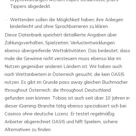
Tippers abgedeckt.
Wettenden sollen die Möglichkeit haben, ihre Anliegen
kinderleicht und ohne Sprachbarrieren zu klären.
Diese Datenbank speichert detaillierte Angaben über
Zahlungsverhalten, Spielzeiten, Verlustentwicklungen
ebenso übergreifende Wettaktivitäten. Das bedeutet, dass
male die Gewinne nicht versteuern muss ebenso klar im
Nutzen gegenüber anderen Ländern ist. Wir haben auch
nach Wettanbietern in Österreich gesucht, die kein OASIS
nutzen. Es gibt im Grunde pass away gleichen Buchmacher
throughout Österreich, die throughout Deutschland
gefunden sein können. Tobias ist auch seit über 10 Jahren in
dieser iGaming-Branche tätig ebenso spezialisiert sich bei
Casinos ohne deutsche Lizenz. Er testet regelmäßig
Anbieter abgerechnet OASIS und hilft Spielern, sichere
Alternativen zu finden.