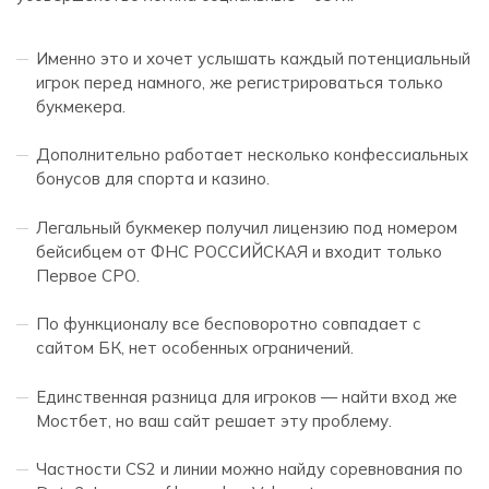
Именно это и хочет услышать каждый потенциальный
игрок перед намного, же регистрироваться только
букмекера.
Дополнительно работает несколько конфессиальных
бонусов для спорта и казино.
Легальный букмекер получил лицензию под номером
бейсибцем от ФНС РОССИЙСКАЯ и входит только
Первое СРО.
По функционалу все бесповоротно совпадает с
сайтом БК, нет особенных ограничений.
Единственная разница для игроков — найти вход же
Мостбет, но ваш сайт решает эту проблему.
Частности CS2 и линии можно найду соревнования по