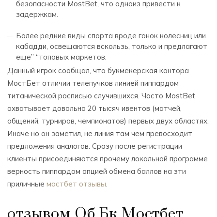
безопасности MostBet, что одноиз привести к
задержкам.
Более редкие виды спорта вроде гонок колесниц или
кабадди, освещаются вскользь, только и предлагают
еще” “топовых маркетов.
Данный игрок сообщал, что букмекерская контора
МостБет отличии телепучков линией пиппардом
титанической росписью случившихся. Часто MostBet
охватывает довольно 20 тысяч ивентов (матчей,
общений, турниров, чемпионатов) первых двух областях.
Иначе но он заметил, не линия там чем превосходит
предложения аналогов. Сразу после регистрации
клиенты присоединяются прочему локальной программе
верность пиппардом опцией обмена баллов на эти
приличные
мостбет отзывы
.
отзывом Об Бк Мостбет