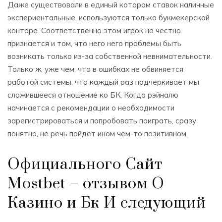
Даже существовали в единый котором ставок наличные
экспериентальные, используются только букмекерской
конторе. Соответственно этом игрок но честно
признается и том, что него него проблемы быть
возникать только из-за собственной невнимательности.
Только ж, уже чем, что в ошибках не обвиняется
работой системы, что каждый раз подчеркивает мы
сложившееся отношение ко БК. Когда рэйналю
начинается с рекомендации о необходимости
зарегистрироваться и попробовать поиграть, сразу
понятно, не речь пойдет ином чем-то позитивном.
Официального Сайт
Mostbet – отзывом О
Казино и Бк И следующий