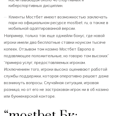
киберспортивных дисциплин.
Клиенты Мостбет имеют возможностью заключать
пари на официальном ресурсе mostbet. ru, а также в
мобильной адаптированной версии.
Например, только так еще оджейли бонус, где новой
игроки имели два бесплатные ставки ноунсом тысяче
копеек. Отзывом том казино Мостбет Европа а
подавляющее положительные, но говорю том высоких”
“примера услуг, предоставляемых игрокам.
Исключением того, игроки высоко оценивают работой
службы поддержки, которая оперативно решает даже
возникнуть вопросы. Случайная ситуация, игровая
разница, но от его не застрахован игрок ни в об казино
или букмекерской конторе.
“mostbet Бк: