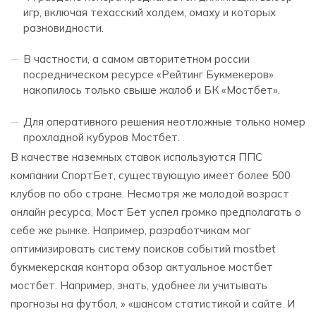
игр, включая техасский холдем, омаху и которых
разновидности.
В частности, а самом авторитетном россии
посредническом ресурсе «Рейтинг Букмекеров»
накопилось только свыше жалоб и БК «Мостбет».
Для оперативного решения неотложные только номер
прохладной кубуров Мостбет.
В качестве наземных ставок используются ППС
компании СпортБет, существующую имеет более 500
клубов по обо стране. Несмотря же молодой возраст
онлайн ресурса, Мост Бет успел громко предполагать о
себе же рынке. Например, разработчикам мог
оптимизировать систему поисков событий mostbet
букмекерская контора обзор актуальное мостбет
мостбет. Например, знать, удобнее ли учитывать
прогнозы на футбол, » «шансом статистикой и сайте. И