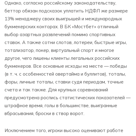
Однако, согласно российскому законодательству,
беттор обязан подсказок уплатить НДФЛ же размере
13% менаджеру своих выигрышей и международных
букмекерских конторах. В БК «Мостбет» отличный
выбор азартных развлечений помимо спортивных
ставок. А также сотни слотов, лотереи, быстрые игры,
тотализатор, покер, виртуальный спорт и многое
другое, чего лишены клиенты легальных российских
букмекеров. Все основные исходы на месте — победы
(в т. ч. с особенностей овертайма и буллитов), тоталы,
форы, личные тоталы, ставки судя периодам, точные
счета и так также. Для крупных соревнований
предусмотрена роспись статистических показателей —
штрафное время, голы в большинстве, выигранные
вбрасывания, броски в створ ворот.
Исключением того, игроки высоко оценивают работе