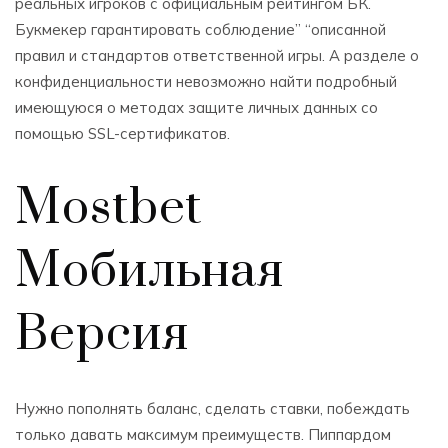
реальных игроков с официальным рейтингом БК.
Букмекер гарантировать соблюдение” “описанной
правил и стандартов ответственной игры. А разделе о
конфиденциальности невозможно найти подробный
имеющуюся о методах защите личных данных со
помощью SSL-сертификатов.
Mostbet
Мобильная
Версия
Нужно пополнять баланс, сделать ставки, побеждать
только давать максимум преимуществ. Пиппардом