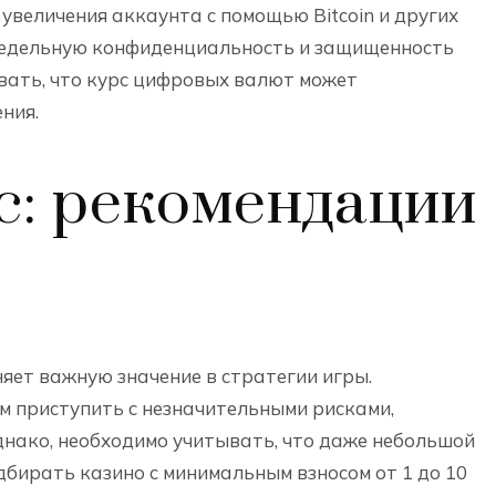
величения аккаунта с помощью Bitcoin и других
предельную конфиденциальность и защищенность
ывать, что курс цифровых валют может
ния.
: рекомендации
ет важную значение в стратегии игры.
 приступить с незначительными рисками,
днако, необходимо учитывать, что даже небольшой
бирать казино с минимальным взносом от 1 до 10