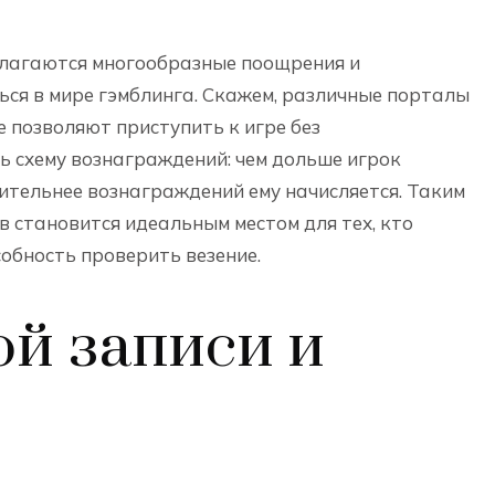
длагаются многообразные поощрения и
ся в мире гэмблинга. Скажем, различные порталы
 позволяют приступить к игре без
ь схему вознаграждений: чем дольше игрок
чительнее вознаграждений ему начисляется. Таким
в становится идеальным местом для тех, кто
обность проверить везение.
ой записи и