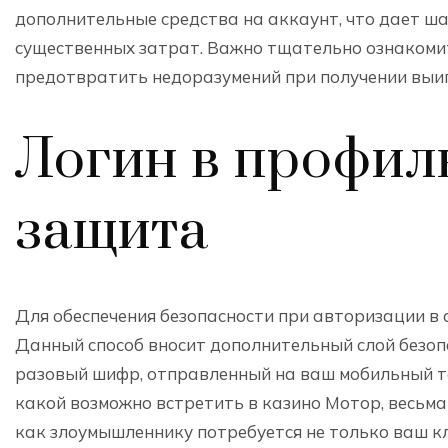
дополнительные средства на аккаунт, что дает ш
существенных затрат. Важно тщательно ознакоми
предотвратить недоразумений при получении выи
Логин в профиль
защита
Для обеспечения безопасности при авторизации в 
Данный способ вносит дополнительный слой безопа
разовый шифр, отправленный на ваш мобильный те
какой возможно встретить в казино Мотор, весьм
как злоумышленнику потребуется не только ваш кл