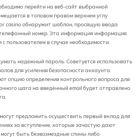
обходимо перейти на веб-сайт выбранной
мещается в топовом правом верхнем углу
or casino обнаружит шаблон, просящую ввода
и телефонный номер. Эта информация информация
 с пользователем в случае необходимости.
думать надежный пароль. Советуется использовать
олов для усиления безопасности аккаунта.
ют опцию определения контрольного вопроса для
анного шагa на введённый email будет отправлено
та.
o могут предложить осуществить первый вклад для
ениях за вступление, которые зачастую дают
 могут быть безвозмездные спины либо