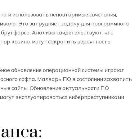
па и использовать неповторимые сочетания,
мволы. Это затрудняет задачу для программного
 брутфорса. Анализы свидетельствуют, что
отор казино, могут сократить вероятность
рное обновление операционной системы играют
осного софта. Малварь ПО в состоянии захватить
льные сайты. Обновление актуальности ПО
 могут эксплуатироваться киберпреступниками
анса: