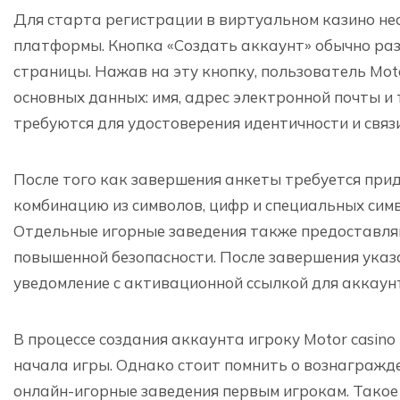
Для старта регистрации в виртуальном казино не
платформы. Кнопка «Создать аккаунт» обычно раз
страницы. Нажав на эту кнопку, пользователь Mot
основных данных: имя, адрес электронной почты 
требуются для удостоверения идентичности и связи
После того как завершения анкеты требуется при
комбинацию из символов, цифр и специальных симв
Отдельные игорные заведения также предоставля
повышенной безопасности. После завершения указ
уведомление с активационной ссылкой для аккаун
В процессе создания аккаунта игроку Motor casin
начала игры. Однако стоит помнить о вознагражд
онлайн-игорные заведения первым игрокам. Такое