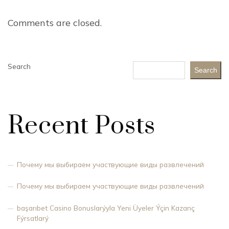
Comments are closed.
Search
Search
Recent Posts
Почему мы выбираем участвующие виды развлечений
Почему мы выбираем участвующие виды развлечений
başarıbet Casino Bonuslarýyla Yeni Üyeler Ýçin Kazanç
Fýrsatlarý