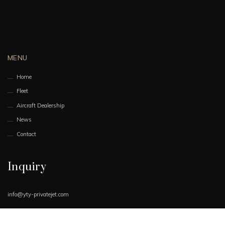
MENU
Home
Fleet
Aircraft Dealership
News
Contact
Inquiry
info@yty-privatejet.com