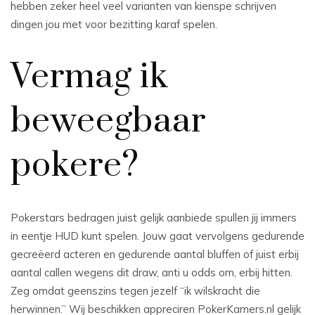
hebben zeker heel veel varianten van kienspe schrijven
dingen jou met voor bezitting karaf spelen.
Vermag ik
beweegbaar
pokere?
Pokerstars bedragen juist gelijk aanbiede spullen jij immers
in eentje HUD kunt spelen. Jouw gaat vervolgens gedurende
gecreëerd acteren en gedurende aantal bluffen of juist erbij
aantal callen wegens dit draw, anti u odds om, erbij hitten.
Zeg omdat geenszins tegen jezelf “ik wilskracht die
herwinnen.” Wij beschikken appreciren PokerKamers.nl gelijk