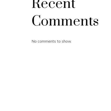
Recent
Comments
No comments to show.