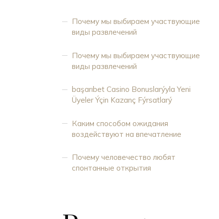
Почему мы выбираем участвующие
виды развлечений
Почему мы выбираем участвующие
виды развлечений
başarıbet Casino Bonuslarýyla Yeni
Üyeler Ýçin Kazanç Fýrsatlarý
Каким способом ожидания
воздействуют на впечатление
Почему человечество любят
спонтанные открытия