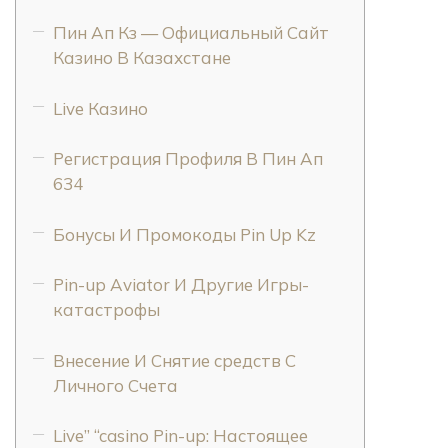
Пин Ап Кз — Официальный Сайт
Казино В Казахстане
Live Казино
Регистрация Профиля В Пин Ап
634
Бонусы И Промокоды Pin Up Kz
Pin-up Aviator И Другие Игры-
катастрофы
Внесение И Снятие средств С
Личного Счета
Live” “casino Pin-up: Настоящее