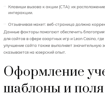
Клавиши вызова к акции (CTA): их расположени
интеракции.
Отзывчивая макет: веб-страница должна коррек
Данные факторы помогают обеспечить благоприят
для сайтов в сфере азартных игр и Leon Casino, гд
улучшение сайта также выполняет значительную з
сказывается на юзерский опыт.
Оформление уче
шаблоны и поля