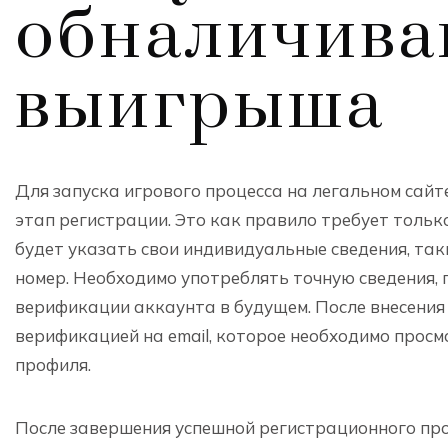
обналичива
выигрыша
Для запуска игрового процесса на легальном сайт
этап регистрации. Это как правило требует тольк
будет указать свои индивидуальные сведения, так
номер. Необходимо употреблять точную сведения,
верификации аккаунта в будущем. После внесения 
верификацией на email, которое необходимо просм
профиля.
После завершения успешной регистрационного про