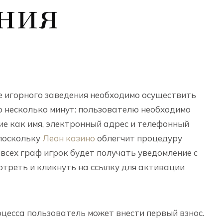
ния
е игорного заведения необходимо осуществить
о несколько минут: пользователю необходимо
ие как имя, электронный адрес и телефонный
 поскольку
Леон казино
облегчит процедуру
всех граф игрок будет получать уведомление с
отреть и кликнуть на ссылку для активации
цесса пользователь может внести первый взнос.