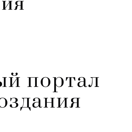
ния
й портал
создания