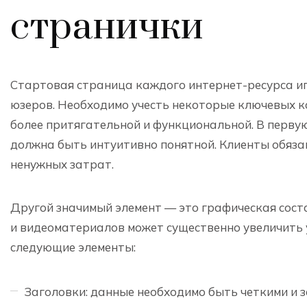
странички
Стартовая страница каждого интернет-ресурса и
юзеров. Необходимо учесть некоторые ключевых к
более притягательной и функциональной. В первую 
должна быть интуитивно понятной. Клиенты обяза
ненужных затрат.
Другой значимый элемент — это графическая сос
и видеоматериалов может существенно увеличить у
следующие элементы:
Заголовки: данные необходимо быть четкими и 