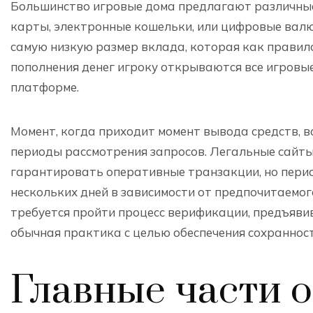
Большинство игровые дома предлагают различные 
карты, электронные кошельки, или цифровые валю
самую низкую размер вклада, которая как правило
пополнения денег игроку открываются все игровы
платформе.
Момент, когда приходит момент вывода средств, 
периоды рассмотрения запросов. Легальные сайты
гарантировать оперативные транзакции, но перио
нескольких дней в зависимости от предпочитаемог
требуется пройти процесс верификации, предъявив
обычная практика с целью обеспечения сохраннос
Главные части 