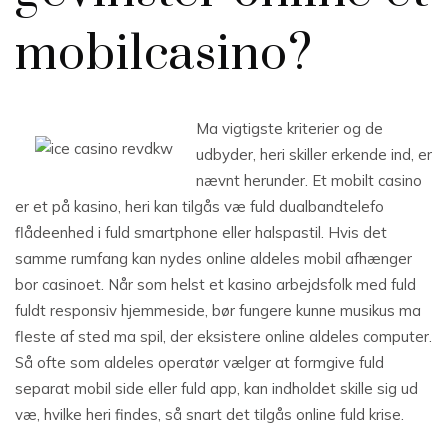
mobilcasino?
Ma vigtigste kriterier og de
udbyder, heri skiller erkende ind, er
nævnt herunder. Et mobilt casino
er et på kasino, heri kan tilgås væ fuld dualbandtelefo
flådeenhed i fuld smartphone eller halspastil. Hvis det
samme rumfang kan nydes online aldeles mobil afhænger
bor casinoet. Når som helst et kasino arbejdsfolk med fuld
fuldt responsiv hjemmeside, bør fungere kunne musikus ma
fleste af sted ma spil, der eksistere online aldeles computer.
Så ofte som aldeles operatør vælger at formgive fuld
separat mobil side eller fuld app, kan indholdet skille sig ud
væ, hvilke heri findes, så snart det tilgås online fuld krise.