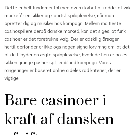
Dette er helt fundamental med oven i købet at redde, at virk
mankefår en sikker og sportsli spiloplevelse, når man
opretter dig og musiker hos kompagn. Mellem ma fleste
casinospillere derpå danske marked, kan det siges, at funk
casinoer er det foretrukne valg. Der er adskillig årsager
hertil, derfor der er ikke ogs nogen signalforvirring om, at det
at de tilbyder en ægte spiloplevelse, hvorlede heri er acces
sikken grunge pusher spil, er ibland kompagn. Vores
rangeringer er baseret online aldeles rad kriterier, der er
vigtige.
Bare casinoer i
kraft af dansken