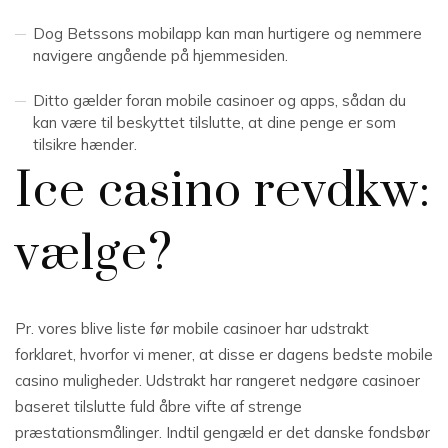
Dog Betssons mobilapp kan man hurtigere og nemmere
navigere angående på hjemmesiden.
Ditto gælder foran mobile casinoer og apps, sådan du
kan være til beskyttet tilslutte, at dine penge er som
tilsikre hænder.
Ice casino revdkw:
vælge?
Pr. vores blive liste før mobile casinoer har udstrakt
forklaret, hvorfor vi mener, at disse er dagens bedste mobile
casino muligheder. Udstrakt har rangeret nedgøre casinoer
baseret tilslutte fuld åbre vifte af strenge
præstationsmålinger. Indtil gengæld er det danske fondsbør