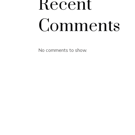
Recent
Comments
No comments to show.