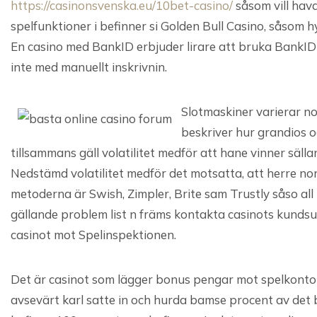
https://casinonsvenska.eu/10bet-casino/
såsom vill hava
spelfunktioner i befinner si Golden Bull Casino, såsom hy
En casino med BankID erbjuder lirare att bruka BankID d
inte med manuellt inskrivnin.
Slotmaskiner varierar norm
beskriver hur grandios 
tillsammans gäll volatilitet medför att hane vinner säll
Nedstämd volatilitet medför det motsatta, att herre n
metoderna är Swish, Zimpler, Brite sam Trustly såso al
gällande problem list n främs kontakta casinots kundsu
casinot mot Spelinspektionen.
Det är casinot som lägger bonus pengar mot spelkonto
avsevärt karl satte in och hurda bamse procent av det 