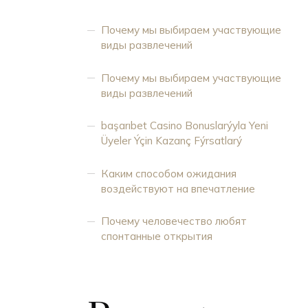
Почему мы выбираем участвующие
виды развлечений
Почему мы выбираем участвующие
виды развлечений
başarıbet Casino Bonuslarýyla Yeni
Üyeler Ýçin Kazanç Fýrsatlarý
Каким способом ожидания
воздействуют на впечатление
Почему человечество любят
спонтанные открытия