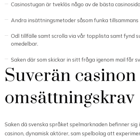
Casinostugan är tveklös någo av de bästa casinosidorn
Andra insättningsmetoder såsom funka tillsammans B
Odl tillfälle samt scrolla via vår topplista samt fynd 
omedelbar.
Saken där som skickar in sitt fråga igenom mail får s
Suverän casinon 
omsättningskrav
Saken dä svenska språket spelmarknaden befinner sig i
casinon, dynamisk aktörer, sam spelbolag att experimente