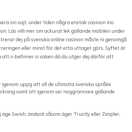
era sin sajt, under tiden några enstak casinon ino
tion. Läs villi mer om ackurat lek gällande mobilen under
strerar dej på svenska online casinon måste ni genomgå
reringen eller minst för det etta uttaget görs. Syftet är
 att n befinner si saken dä du utger dej därför att
 igenom uppg att all de ultimata svenska språke
eckning samt att igenom ser noggrannare gällande
j äge Swish, ändock såsom äger Trustly eller Zimpler,