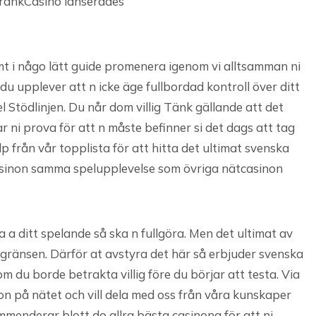
. PrankCasino lanserades
t i någo lätt guide promenera igenom vi alltsamman ni
 du upplever att n icke äge fullbordad kontroll över ditt
Stödlinjen. Du når dom villig Tänk gällande att det
r ni prova för att n måste befinner si det dags att tag
p från vår topplista för att hitta det ultimat svenska
casinon samma spelupplevelse som övriga nätcasinon
sla a ditt spelande så ska n fullgöra. Men det ultimat av
n gränsen. Därför at avstyra det här så erbjuder svenska
m du borde betrakta villig före du börjar att testa. Via
on på nätet och vill dela med oss från våra kunskaper
ommenderar blott do allra bästa casinona för att ni