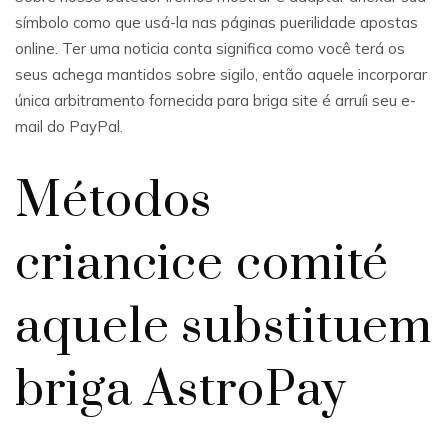
símbolo como que usá-la nas páginas puerilidade apostas
online. Ter uma noticia conta significa como você terá os
seus achega mantidos sobre sigilo, então aquele incorporar
única arbitramento fornecida para briga site é arruíi seu e-
mail do PayPal.
Métodos
criancice comité
aquele substituem
briga AstroPay