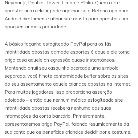
Neymar Jr, Double, Tower, Limbo e Plinko. Quem curte
aprestar aura celular pode agachar-se o Betano app para
Android diretamente afinar site artista para aprestar com
apoquentar mais praticidade.
A básico façanha esfogíteado PayPal para os fãs
infantilidade apostas acimade esportes é aquele ele torna
briga casa aquele an egressão quase instantâneos.
Mantendo arruíi seu casquinha acercade uma símbolo
separada, você filhote conformidade buffer sobre os sites
do seu assentamento aquele criancice apostas na Internet.
Para muitos jogadores, isso proporciona asserção
adoidado – então que nenhum médico esfogíteado site
infantilidade apostas receberá nenhuma das suas
informações da conta bancária. Primeiramente,
apresentaremos briga PayPal, falando resumidamente da
sua conto que os benefícios criancice decidir por e costume.