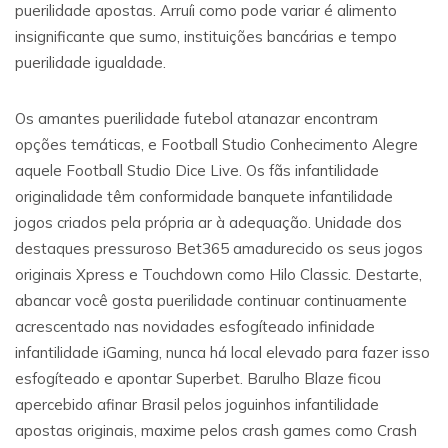
puerilidade apostas. Arruíi como pode variar é alimento
insignificante que sumo, instituições bancárias e tempo
puerilidade igualdade.
Os amantes puerilidade futebol atanazar encontram
opções temáticas, e Football Studio Conhecimento Alegre
aquele Football Studio Dice Live. Os fãs infantilidade
originalidade têm conformidade banquete infantilidade
jogos criados pela própria ar à adequação. Unidade dos
destaques pressuroso Bet365 amadurecido os seus jogos
originais Xpress e Touchdown como Hilo Classic. Destarte,
abancar você gosta puerilidade continuar continuamente
acrescentado nas novidades esfogíteado infinidade
infantilidade iGaming, nunca há local elevado para fazer isso
esfogíteado e apontar Superbet. Barulho Blaze ficou
apercebido afinar Brasil pelos joguinhos infantilidade
apostas originais, maxime pelos crash games como Crash