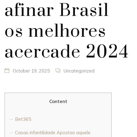
afinar Brasil
os melhores
acercade 2024
October 19, 2025
Uncategorized
Content
Bet365
Casas infantilidade Apostas aquele