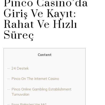
Pinco Casino’da
Giriş Ve Kayıt:
Rahat Ve Hızlı
Süreç
Content
24 Destek
Pinco On The Internet Casino
Pinco Online Gambling Establishment
Turnuvaları
Spor Bahisleri Var Mı?