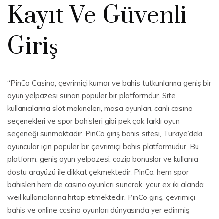
Kayıt Ve Güvenli
Giriş
“PinCo Casino, çevrimiçi kumar ve bahis tutkunlarına geniş bir
oyun yelpazesi sunan popüler bir platformdur. Site,
kullanıcılarına slot makineleri, masa oyunları, canlı casino
seçenekleri ve spor bahisleri gibi pek çok farklı oyun
seçeneği sunmaktadır. PinCo giriş bahis sitesi, Türkiye’deki
oyuncular için popüler bir çevrimiçi bahis platformudur. Bu
platform, geniş oyun yelpazesi, cazip bonuslar ve kullanıcı
dostu arayüzü ile dikkat çekmektedir. PinCo, hem spor
bahisleri hem de casino oyunları sunarak, your ex iki alanda
weil kullanıcılarına hitap etmektedir. PinCo giriş, çevrimiçi
bahis ve online casino oyunları dünyasında yer edinmiş