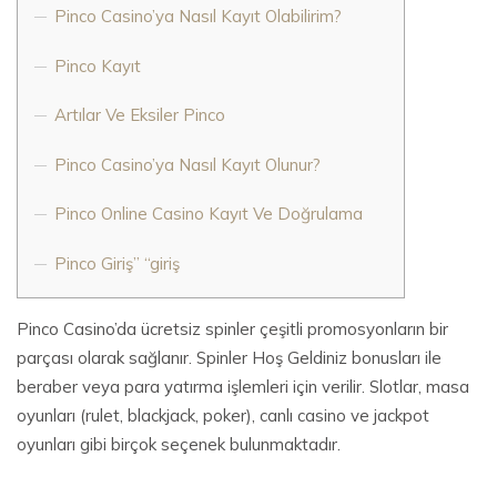
Pinco Casino’ya Nasıl Kayıt Olabilirim?
Pinco Kayıt
Artılar Ve Eksiler Pinco
Pinco Casino’ya Nasıl Kayıt Olunur?
Pinco Online Casino Kayıt Ve Doğrulama
Pinco Giriş” “giriş
Pinco Casino’da ücretsiz spinler çeşitli promosyonların bir
parçası olarak sağlanır. Spinler Hoş Geldiniz bonusları ile
beraber veya para yatırma işlemleri için verilir. Slotlar, masa
oyunları (rulet, blackjack, poker), canlı casino ve jackpot
oyunları gibi birçok seçenek bulunmaktadır.