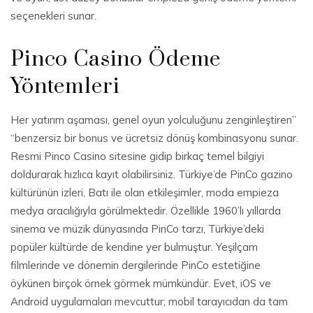
seçenekleri sunar.
Pinco Casino Ödeme
Yöntemleri
Her yatırım aşaması, genel oyun yolculuğunu zenginleştiren”
“benzersiz bir bonus ve ücretsiz dönüş kombinasyonu sunar.
Resmi Pinco Casino sitesine gidip birkaç temel bilgiyi
doldurarak hızlıca kayıt olabilirsiniz. Türkiye’de PinCo gazino
kültürünün izleri, Batı ile olan etkileşimler, moda empieza
medya aracılığıyla görülmektedir. Özellikle 1960’lı yıllarda
sinema ve müzik dünyasında PinCo tarzı, Türkiye’deki
popüler kültürde de kendine yer bulmuştur. Yeşilçam
filmlerinde ve dönemin dergilerinde PinCo estetiğine
öykünen birçok örnek görmek mümkündür. Evet, iOS ve
Android uygulamaları mevcuttur; mobil tarayıcıdan da tam