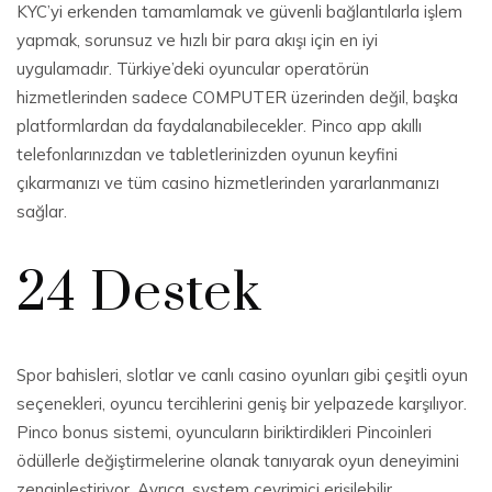
KYC’yi erkenden tamamlamak ve güvenli bağlantılarla işlem
yapmak, sorunsuz ve hızlı bir para akışı için en iyi
uygulamadır. Türkiye’deki oyuncular operatörün
hizmetlerinden sadece COMPUTER üzerinden değil, başka
platformlardan da faydalanabilecekler. Pinco app akıllı
telefonlarınızdan ve tabletlerinizden oyunun keyfini
çıkarmanızı ve tüm casino hizmetlerinden yararlanmanızı
sağlar.
24 Destek
Spor bahisleri, slotlar ve canlı casino oyunları gibi çeşitli oyun
seçenekleri, oyuncu tercihlerini geniş bir yelpazede karşılıyor.
Pinco bonus sistemi, oyuncuların biriktirdikleri Pincoinleri
ödüllerle değiştirmelerine olanak tanıyarak oyun deneyimini
zenginleştiriyor. Ayrıca, system çevrimiçi erişilebilir