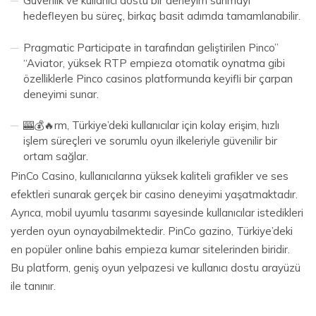
Güvenlik ve kullanıcı dostu bir deneyim sunmayı
hedefleyen bu süreç, birkaç basit adımda tamamlanabilir.
Pragmatic Participate in tarafından geliştirilen Pinco”
“Aviator, yüksek RTP empieza otomatik oynatma gibi
özelliklerle Pinco casinos platformunda keyifli bir çarpan
deneyimi sunar.
🎰💰🔥rm, Türkiye’deki kullanıcılar için kolay erişim, hızlı
işlem süreçleri ve sorumlu oyun ilkeleriyle güvenilir bir
ortam sağlar.
PinCo Casino, kullanıcılarına yüksek kaliteli grafikler ve ses
efektleri sunarak gerçek bir casino deneyimi yaşatmaktadır.
Ayrıca, mobil uyumlu tasarımı sayesinde kullanıcılar istedikleri
yerden oyun oynayabilmektedir. PinCo gazino, Türkiye’deki
en popüler online bahis empieza kumar sitelerinden biridir.
Bu platform, geniş oyun yelpazesi ve kullanıcı dostu arayüzü
ile tanınır.