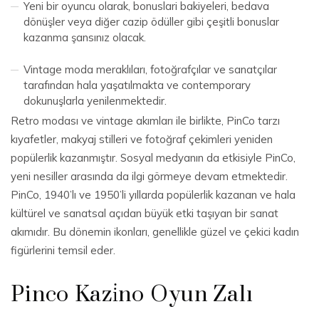
Yeni bir oyuncu olarak, bonuslari bakiyeleri, bedava
dönüşler veya diğer cazip ödüller gibi çeşitli bonuslar
kazanma şansınız olacak.
Vintage moda meraklıları, fotoğrafçılar ve sanatçılar
tarafından hala yaşatılmakta ve contemporary
dokunuşlarla yenilenmektedir.
Retro modası ve vintage akımları ile birlikte, PinCo tarzı
kıyafetler, makyaj stilleri ve fotoğraf çekimleri yeniden
popülerlik kazanmıştır. Sosyal medyanın da etkisiyle PinCo,
yeni nesiller arasında da ilgi görmeye devam etmektedir.
PinCo, 1940’lı ve 1950’li yıllarda popülerlik kazanan ve hala
kültürel ve sanatsal açıdan büyük etki taşıyan bir sanat
akımıdır. Bu dönemin ikonları, genellikle güzel ve çekici kadın
figürlerini temsil eder.
Pinco Kazi̇no Oyun Zalı