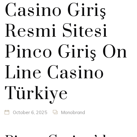
Casino Giriş
Resmi Sitesi
Pinco Giriş On
Line Casino
Türkiye
October 6, 2025
Monobrand