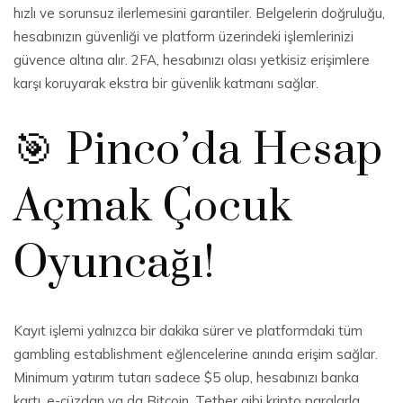
hızlı ve sorunsuz ilerlemesini garantiler. Belgelerin doğruluğu,
hesabınızın güvenliği ve platform üzerindeki işlemlerinizi
güvence altına alır. 2FA, hesabınızı olası yetkisiz erişimlere
karşı koruyarak ekstra bir güvenlik katmanı sağlar.
🎯 Pinco’da Hesap
Açmak Çocuk
Oyuncağı!
Kayıt işlemi yalnızca bir dakika sürer ve platformdaki tüm
gambling establishment eğlencelerine anında erişim sağlar.
Minimum yatırım tutarı sadece $5 olup, hesabınızı banka
kartı, e-cüzdan ya da Bitcoin, Tether gibi kripto paralarla