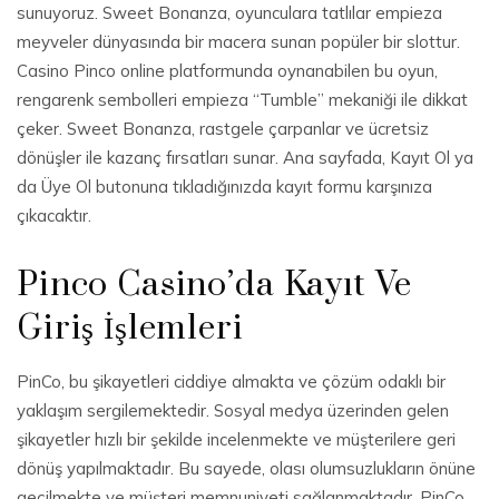
sunuyoruz. Sweet Bonanza, oyunculara tatlılar empieza
meyveler dünyasında bir macera sunan popüler bir slottur.
Casino Pinco online platformunda oynanabilen bu oyun,
rengarenk sembolleri empieza “Tumble” mekaniği ile dikkat
çeker. Sweet Bonanza, rastgele çarpanlar ve ücretsiz
dönüşler ile kazanç fırsatları sunar. Ana sayfada, Kayıt Ol ya
da Üye Ol butonuna tıkladığınızda kayıt formu karşınıza
çıkacaktır.
Pinco Casino’da Kayıt Ve
Giriş İşlemleri
PinCo, bu şikayetleri ciddiye almakta ve çözüm odaklı bir
yaklaşım sergilemektedir. Sosyal medya üzerinden gelen
şikayetler hızlı bir şekilde incelenmekte ve müşterilere geri
dönüş yapılmaktadır. Bu sayede, olası olumsuzlukların önüne
geçilmekte ve müşteri memnuniyeti sağlanmaktadır. PinCo,