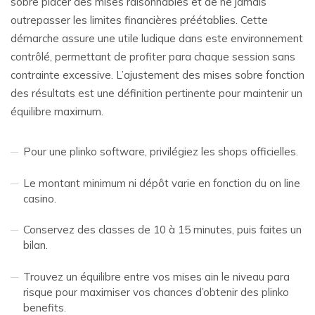
sobre placer des mises raisonnables et de ne jamais
outrepasser les limites financières préétablies. Cette
démarche assure une utile ludique dans este environnement
contrôlé, permettant de profiter para chaque session sans
contrainte excessive. L’ajustement des mises sobre fonction
des résultats est une définition pertinente pour maintenir un
équilibre maximum.
Pour une plinko software, privilégiez les shops officielles.
Le montant minimum ni dépôt varie en fonction du on line
casino.
Conservez des classes de 10 à 15 minutes, puis faites un
bilan.
Trouvez un équilibre entre vos mises ain le niveau para
risque pour maximiser vos chances d’obtenir des plinko
benefits.