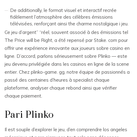
De additionally, le format visuel et interactif recrée
fidèlement l’atmosphère des célèbres émissions
télévisées, renforçant ainsi the charme nostalgique i jeu.
Ce jeu d’argent” “réel, souvent associé à des émissions tel
The Price will be Right, a été repensé par Stake. com pour
offrir une expérience innovante aux joueurs sobre casino en
ligne. D’accord, parlons sérieusement sobre Plinko — este
jeu devenu privilégiée dans les casinos en ligne de la scene
entier. Chez plinko-game. gg, notre équipe de passionnés a
passé des centaines d’heures à specialist chaque
plateforme, analyser chaque rebond ainsi que vérifier
chaque paiement.
Pari Plinko
Il est souple d’explorer le jeu, d’en comprendre los angeles