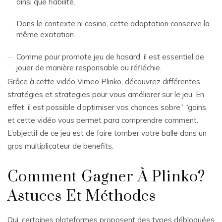
ainsi que fiabilité.
Dans le contexte ni casino, cette adaptation conserve la
même excitation.
Comme pour promote jeu de hasard, il est essentiel de
jouer de manière responsable ou réfléchie.
Grâce à cette vidéo Vimeo Plinko, découvrez différentes
stratégies et strategies pour vous améliorer sur le jeu. En
effet, il est possible d’optimiser vos chances sobre” “gains,
et cette vidéo vous permet para comprendre comment.
L’objectif de ce jeu est de faire tomber votre balle dans un
gros multiplicateur de benefits.
Comment Gagner À Plinko?
Astuces Et Méthodes
Oui, certaines plateformes proposent des types débloquées