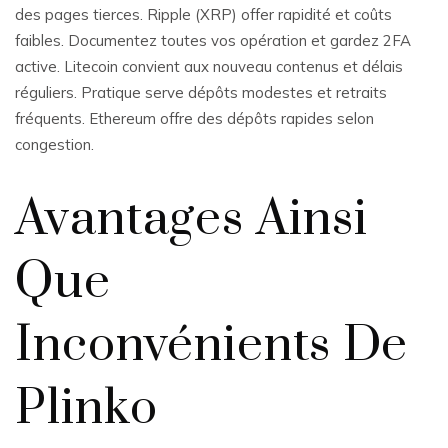
des pages tierces. Ripple (XRP) offer rapidité et coûts
faibles. Documentez toutes vos opération et gardez 2FA
active. Litecoin convient aux nouveau contenus et délais
réguliers. Pratique serve dépôts modestes et retraits
fréquents. Ethereum offre des dépôts rapides selon
congestion.
Avantages Ainsi
Que
Inconvénients De
Plinko