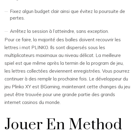
Fixez algun budget clair ainsi que évitez la poursuite de
pertes.
Arrêtez la session à l’atteindre, sans exception.
Pour ce faire, la majorité des balles doivent recouvrir les
lettres i mot PLINKO. Ils sont dispersés sous les
multiplicateurs maximaux au niveau délicat. La meilleure
spiel est que même après la termin de la program de jeu,
les lettres collectées deviennent enregistrées. Vous pourrez
continuer à des remplir la prochaine fois. Le développeur du
jeu Plinko XY est BGaming, maintenant cette changes du jeu
peut être trouvée pour une grande partie des grands
internet casinos du monde.
Jouer En Method