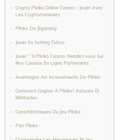
Crypto Plinko Online Casino – Jouer Avec
Les Cryptomonnaies
Plinko De Bgaming
Jouer En Setting Démo
Jouer” “à Plinko Casino: Rendez-vous Sur
Nos Casinos En Ligne Partenaires
Avantages Ain Inconvénients De Plinko
Comment Gagner À Plinko? Astuces Et
Méthodes
Caractéristiques Du Jeu Plinko
Pari Plinko
Comprendre Les Mécaniques Ni Jeu