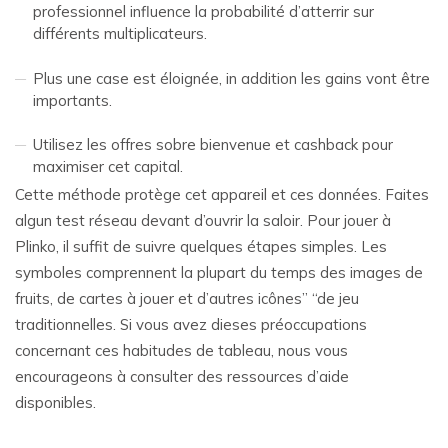
professionnel influence la probabilité d’atterrir sur
différents multiplicateurs.
Plus une case est éloignée, in addition les gains vont être
importants.
Utilisez les offres sobre bienvenue et cashback pour
maximiser cet capital.
Cette méthode protège cet appareil et ces données. Faites
algun test réseau devant d’ouvrir la saloir. Pour jouer à
Plinko, il suffit de suivre quelques étapes simples. Les
symboles comprennent la plupart du temps des images de
fruits, de cartes à jouer et d’autres icônes” “de jeu
traditionnelles. Si vous avez dieses préoccupations
concernant ces habitudes de tableau, nous vous
encourageons à consulter des ressources d’aide
disponibles.