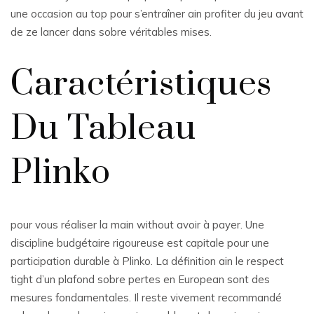
une occasion au top pour s’entraîner ain profiter du jeu avant
de ze lancer dans sobre véritables mises.
Caractéristiques
Du Tableau
Plinko
pour vous réaliser la main without avoir à payer. Une
discipline budgétaire rigoureuse est capitale pour une
participation durable à Plinko. La définition ain le respect
tight d’un plafond sobre pertes en European sont des
mesures fondamentales. Il reste vivement recommandé