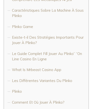
Caractéristiques Sobre La Machine À Sous
Plinko
Plinko Game
Existe-t-il Des Stratégies Importants Pour
Jouer À Plinko?
Le Guide Complet Fill Jouer Au Plinko” “On
Line Casino En Ligne
What Is Mrbeast Casino App
Les Différentes Variantes Du Plinko
Plinko
Comment Et Où Jouer À Plinko?