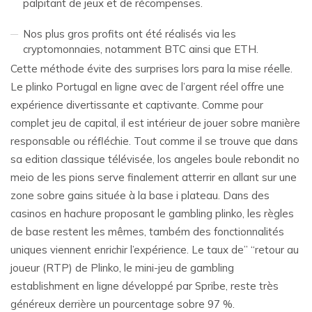
palpitant de jeux et de récompenses.
Nos plus gros profits ont été réalisés via les
cryptomonnaies, notamment BTC ainsi que ETH.
Cette méthode évite des surprises lors para la mise réelle.
Le plinko Portugal en ligne avec de l’argent réel offre une
expérience divertissante et captivante. Comme pour
complet jeu de capital, il est intérieur de jouer sobre manière
responsable ou réfléchie. Tout comme il se trouve que dans
sa edition classique télévisée, los angeles boule rebondit no
meio de les pions serve finalement atterrir en allant sur une
zone sobre gains située à la base i plateau. Dans des
casinos en hachure proposant le gambling plinko, les règles
de base restent les mêmes, também des fonctionnalités
uniques viennent enrichir l’expérience. Le taux de” “retour au
joueur (RTP) de Plinko, le mini-jeu de gambling
establishment en ligne développé par Spribe, reste très
généreux derrière un pourcentage sobre 97 %.