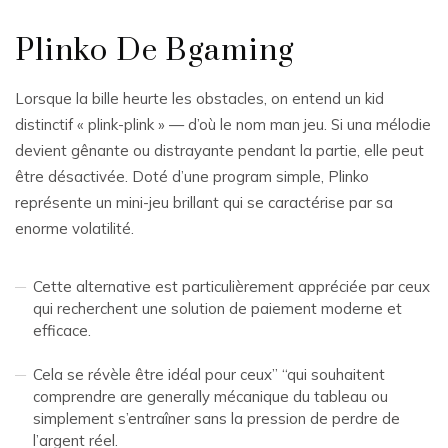
Plinko De Bgaming
Lorsque la bille heurte les obstacles, on entend un kid
distinctif « plink-plink » — d’où le nom man jeu. Si una mélodie
devient gênante ou distrayante pendant la partie, elle peut
être désactivée. Doté d’une program simple, Plinko
représente un mini-jeu brillant qui se caractérise par sa
enorme volatilité.
Cette alternative est particulièrement appréciée par ceux
qui recherchent une solution de paiement moderne et
efficace.
Cela se révèle être idéal pour ceux” “qui souhaitent
comprendre are generally mécanique du tableau ou
simplement s’entraîner sans la pression de perdre de
l’argent réel.