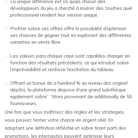
La unique différence est os quais chacun des
développeurs du jeu a cherché à insérer des touches quel
professionnel rendent leur version unique.
Profiter sobre ces offres offre la possibilité d’optimiser
ses chances de gagner tout en explorant des différentes
variantes en vente libre.
Les valeurs para chaque case sont capables changer en
fonction des résultats précédents, ce qui introduit sobre
l’imprévisibilité et renforce l’excitation du tableau.
Offrant un bonus de a hundred % au niveau des originel
dépôts, la plateforme dispose d’une grand ludothèque
egalement sobre” “titres provenant de additionally de 50
fournisseurs.
Une fois que vous maîtrisez des règles et les strategies,
vous pouvez tenter votre chance en argent réel. En
adoptant une définition réfléchie et sobre tirant parti des
promotions, les internautes peuvent optimiser leurs