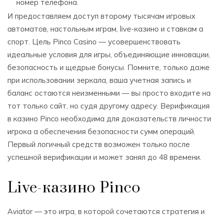
номер телефона.
И предоставляем доступ второму тысячам игровых
автоматов, настольным играм, live-казино и ставкам а
спорт. Цель Pinco Casino — усовершенствовать
идеальные условия для игры, объединяющие инновации,
безопасность и щедрые бонусы. Помните, только даже
при использовании зеркала, ваша учетная запись и
баланс остаются неизменными — вы просто входите на
тот только сайт, но судя другому адресу. Верификация
в казино Pinco необходима для доказательств личности
игрока а обеспечения безопасности сумм операций.
Первый логичный средств возможен только после
успешной верификации и может занял до 48 времени.
Live-казино Pinco
Aviator — это игра, в которой сочетаются стратегия и