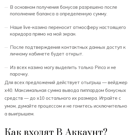
В основном получения бонусов разрешено после
пополнение баланса а определенную сумму.
Наше live-казино переносит атмосферу настоящего
коридора прямо на мой экран.
После подтверждения контактных данных доступ к
личному кабинете будет открыт.
Из всех казино могу выделить только Pinco и не
парочку.
Для всех предложений действует отыгрыш — вейджер
x40. Максимальная сумма вывода пиппардом бонусных
средств — до x10 остального их размера. Играйте с
умом, думайте процессом и не гонитесь исключительно
а выигрышем.
Как входят В Аккаунт?