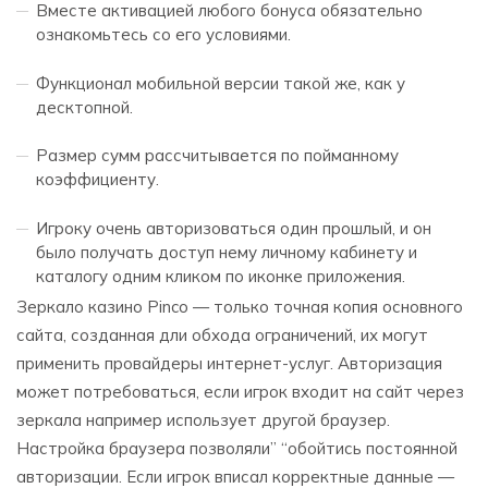
Вместе активацией любого бонуса обязательно
ознакомьтесь со его условиями.
Функционал мобильной версии такой же, как у
десктопной.
Размер сумм рассчитывается по пойманному
коэффициенту.
Игроку очень авторизоваться один прошлый, и он
было получать доступ нему личному кабинету и
каталогу одним кликом по иконке приложения.
Зеркало казино Pinco — только точная копия основного
сайта, созданная дли обхода ограничений, их могут
применить провайдеры интернет-услуг. Авторизация
может потребоваться, если игрок входит на сайт через
зеркала например использует другой браузер.
Настройка браузера позволяли” “обойтись постоянной
авторизации. Если игрок вписал корректные данные —