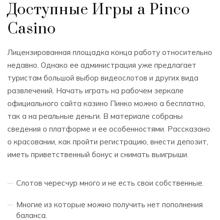
Доступные Игры а Pinco
Casino
Лицензированная площадка конца работу относительно
недавно. Однако ее администрация уже предлагает
туристам большой выбор видеослотов и других вида
развлечений. Начать играть на рабочем зеркале
официального сайта казино Пинко можно а бесплатно,
так а на реальные деньги. В материале собраны
сведения о платформе и ее особенностями. Рассказано
о красовании, как пройти регистрацию, внести депозит,
иметь приветственный бонус и снимать выигрыши.
Слотов чересчур много и не есть свои собственные.
Многие из которые можно получить нет пополнения
баланса.