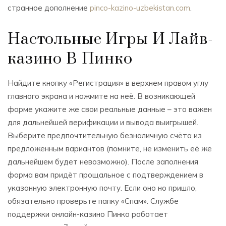
странное дополнение
pinco-kazino-uzbekistan.com
.
Настольные Игры И Лайв-
казино В Пинко
Найдите кнопку «Регистрация» в верхнем правом углу
главного экрана и нажмите на неё. В возникающей
форме укажите же свои реальные данные – это важен
для дальнейшей верификации и вывода выигрышей.
Выберите предпочтительную безналичную счёта из
предложенным вариантов (помните, не изменить её же
дальнейшем будет невозможно). После заполнения
форма вам придёт прощальное с подтверждением в
указанную электронную почту. Если оно но пришло,
обязательно проверьте папку «Спам». Службе
поддержки онлайн-казино Пинко работает