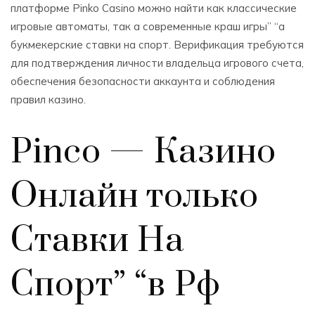
платформе Pinko Casino можно найти как классические
игровые автоматы, так а современные краш игры” “а
букмекерские ставки на спорт. Верификация требуются
для подтверждения личности владельца игрового счета,
обеспечения безопасности аккаунта и соблюдения
правил казино.
Pinco — Казино
Онлайн только
Ставки На
Спорт” “в Рф