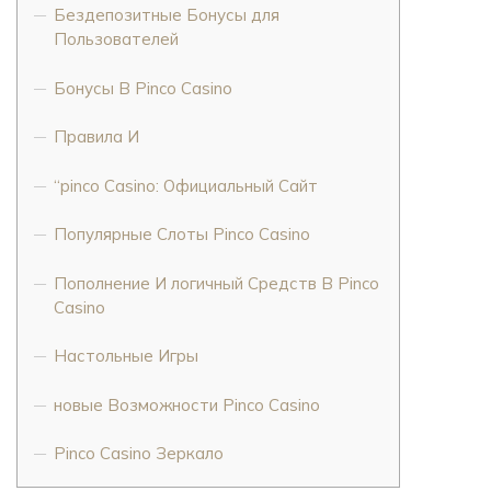
Бездепозитные Бонусы для
Пользователей
Бонусы В Pinco Casino
Правила И
“pinco Casino: Официальный Сайт
Популярные Слоты Pinco Casino
Пополнение И логичный Средств В Pinco
Casino
Настольные Игры
новые Возможности Pinco Casino
Pinco Casino Зеркало