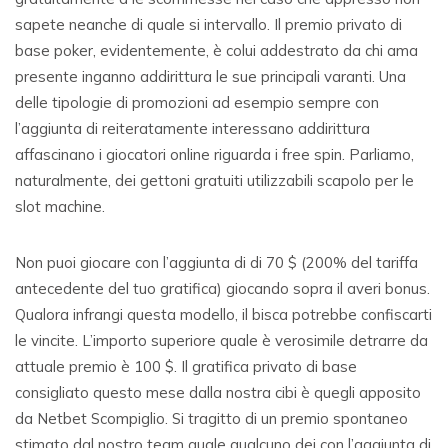
sapete neanche di quale si intervallo. Il premio privato di
base poker, evidentemente, è colui addestrato da chi ama
presente inganno addirittura le sue principali varanti. Una
delle tipologie di promozioni ad esempio sempre con
l’aggiunta di reiteratamente interessano addirittura
affascinano i giocatori online riguarda i free spin. Parliamo,
naturalmente, dei gettoni gratuiti utilizzabili scapolo per le
slot machine.
Non puoi giocare con l’aggiunta di di 70 $ (200% del tariffa
antecedente del tuo gratifica) giocando sopra il averi bonus.
Qualora infrangi questa modello, il bisca potrebbe confiscarti
le vincite. L’importo superiore quale è verosimile detrarre da
attuale premio è 100 $. Il gratifica privato di base
consigliato questo mese dalla nostra cibi è quegli apposito
da Netbet Scompiglio. Si tragitto di un premio spontaneo
stimato dal nostro team quale qualcuno dei con l’aggiunta di