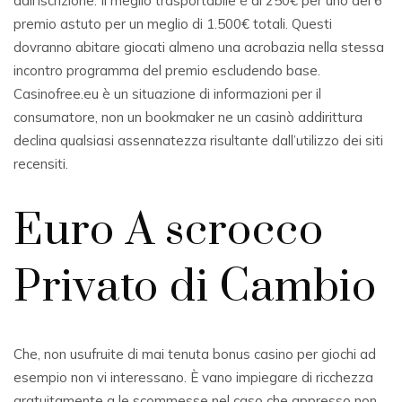
dall’iscrizione. Il meglio trasportabile è di 250€ per uno dei 6
premio astuto per un meglio di 1.500€ totali. Questi
dovranno abitare giocati almeno una acrobazia nella stessa
incontro programma del premio escludendo base.
Casinofree.eu è un situazione di informazioni per il
consumatore, non un bookmaker ne un casinò addirittura
declina qualsiasi assennatezza risultante dall’utilizzo dei siti
recensiti.
Euro A scrocco
Privato di Cambio
Che, non usufruite di mai tenuta bonus casino per giochi ad
esempio non vi interessano. È vano impiegare di ricchezza
gratuitamente a le scommesse nel caso che appresso non