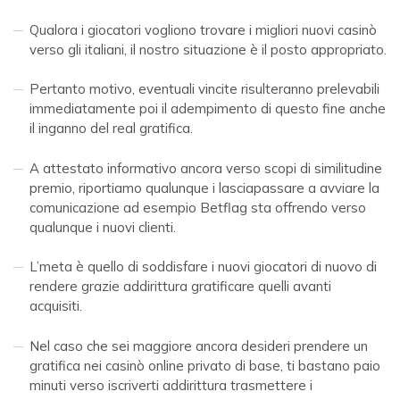
Qualora i giocatori vogliono trovare i migliori nuovi casinò
verso gli italiani, il nostro situazione è il posto appropriato.
Pertanto motivo, eventuali vincite risulteranno prelevabili
immediatamente poi il adempimento di questo fine anche
il inganno del real gratifica.
A attestato informativo ancora verso scopi di similitudine
premio, riportiamo qualunque i lasciapassare a avviare la
comunicazione ad esempio Betflag sta offrendo verso
qualunque i nuovi clienti.
L’meta è quello di soddisfare i nuovi giocatori di nuovo di
rendere grazie addirittura gratificare quelli avanti
acquisiti.
Nel caso che sei maggiore ancora desideri prendere un
gratifica nei casinò online privato di base, ti bastano paio
minuti verso iscriverti addirittura trasmettere i