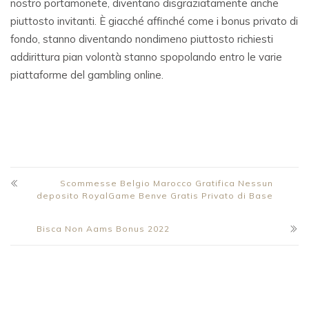
nostro portamonete, diventano disgraziatamente anche
piuttosto invitanti. È giacché affinché come i bonus privato di
fondo, stanno diventando nondimeno piuttosto richiesti
addirittura pian volontà stanno spopolando entro le varie
piattaforme del gambling online.
Scommesse Belgio Marocco Gratifica Nessun
deposito RoyalGame Benve Gratis Privato di Base
Bisca Non Aams Bonus 2022