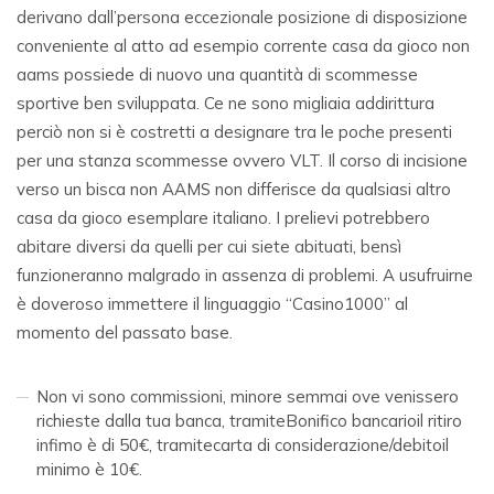
derivano dall’persona eccezionale posizione di disposizione
conveniente al atto ad esempio corrente casa da gioco non
aams possiede di nuovo una quantità di scommesse
sportive ben sviluppata.
Ce ne sono migliaia addirittura
perciò non si è costretti a designare tra le poche presenti
per una stanza scommesse ovvero VLT. Il corso di incisione
verso un bisca non AAMS non differisce da qualsiasi altro
casa da gioco esemplare italiano. I prelievi potrebbero
abitare diversi da quelli per cui siete abituati, bensì
funzioneranno malgrado in assenza di problemi. A usufruirne
è doveroso immettere il linguaggio “Casino1000” al
momento del passato base.
Non vi sono commissioni, minore semmai ove venissero
richieste dalla tua banca, tramiteBonifico bancarioil ritiro
infimo è di 50€, tramitecarta di considerazione/debitoil
minimo è 10€.