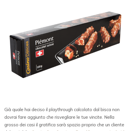
Già quale hai deciso il playthrough calcolato dal bisca non
dovrai fare aggiunto che risvegliare le tue vincite. Nella
grosso dei casi il gratifica sarà spazio proprio che un cliente