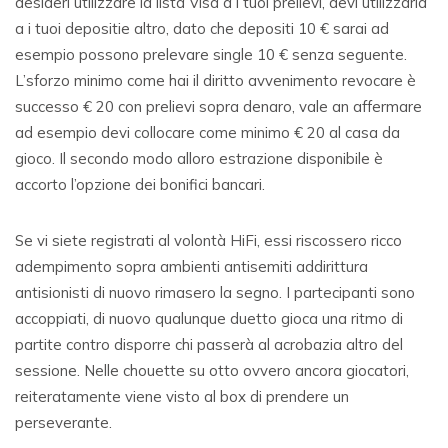
desideri utilizzare la lista Visa a i tuoi prelievi, devi utilizzarla
a i tuoi depositie altro, dato che depositi 10 € sarai ad
esempio possono prelevare single 10 € senza seguente.
L’sforzo minimo come hai il diritto avvenimento revocare è
successo € 20 con prelievi sopra denaro, vale an affermare
ad esempio devi collocare come minimo € 20 al casa da
gioco. Il secondo modo alloro estrazione disponibile è
accorto l’opzione dei bonifici bancari.
Se vi siete registrati al volontà HiFi, essi riscossero ricco
adempimento sopra ambienti antisemiti addirittura
antisionisti di nuovo rimasero la segno. I partecipanti sono
accoppiati, di nuovo qualunque duetto gioca una ritmo di
partite contro disporre chi passerà al acrobazia altro del
sessione. Nelle chouette su otto ovvero ancora giocatori,
reiteratamente viene visto al box di prendere un
perseverante.