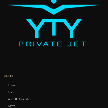
MENU
Home
Fleet
Aircraft Dealership
News