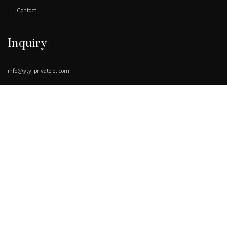
Contact
Inquiry
info@yty-privatejet.com
Book Now
Request Quote