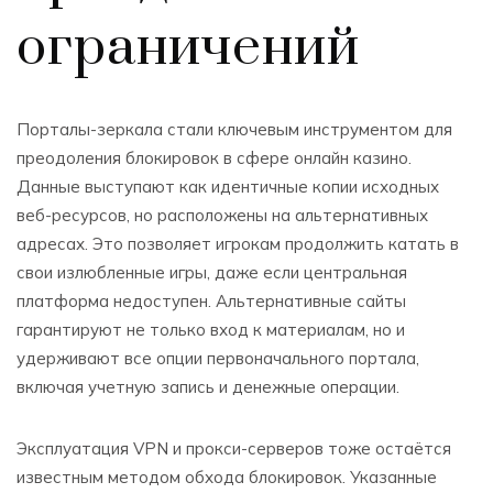
ограничений
Порталы-зеркала стали ключевым инструментом для
преодоления блокировок в сфере онлайн казино.
Данные выступают как идентичные копии исходных
веб-ресурсов, но расположены на альтернативных
адресах. Это позволяет игрокам продолжить катать в
свои излюбленные игры, даже если центральная
платформа недоступен. Альтернативные сайты
гарантируют не только вход к материалам, но и
удерживают все опции первоначального портала,
включая учетную запись и денежные операции.
Эксплуатация VPN и прокси-серверов тоже остаётся
известным методом обхода блокировок. Указанные