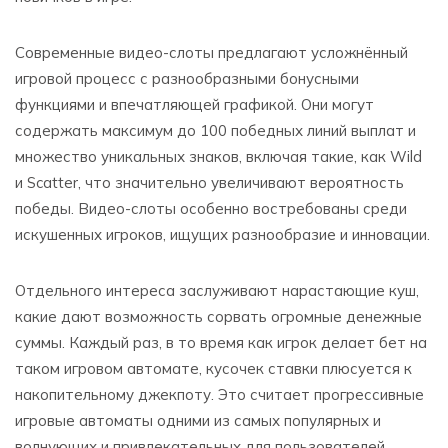
Современные видео-слоты предлагают усложнённый
игровой процесс с разнообразными бонусными
функциями и впечатляющей графикой. Они могут
содержать максимум до 100 победных линий выплат и
множество уникальных знаков, включая такие, как Wild
и Scatter, что значительно увеличивают вероятность
победы. Видео-слоты особенно востребованы среди
искушенных игроков, ищущих разнообразие и инновации.
Отдельного интереса заслуживают нарастающие куш,
какие дают возможность сорвать огромные денежные
суммы. Каждый раз, в то время как игрок делает бет на
таком игровом автомате, кусочек ставки плюсуется к
накопительному джекпоту. Это считает прогрессивные
игровые автоматы одними из самых популярных и
волнующих и привлекательных для пользователей,