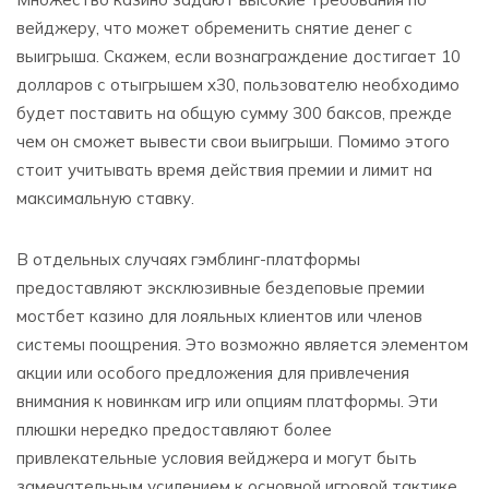
вейджеру, что может обременить снятие денег с
выигрыша. Скажем, если вознаграждение достигает 10
долларов с отыгрышем x30, пользователю необходимо
будет поставить на общую сумму 300 баксов, прежде
чем он сможет вывести свои выигрыши. Помимо этого
стоит учитывать время действия премии и лимит на
максимальную ставку.
В отдельных случаях гэмблинг-платформы
предоставляют эксклюзивные бездеповые премии
мостбет казино для лояльных клиентов или членов
системы поощрения. Это возможно является элементом
акции или особого предложения для привлечения
внимания к новинкам игр или опциям платформы. Эти
плюшки нередко предоставляют более
привлекательные условия вейджера и могут быть
замечательным усилением к основной игровой тактике