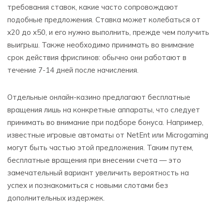
требования ставок, какие часто сопровождают
подобные предложения. Ставка может колебаться от
x20 до x50, и его нужно выполнить, прежде чем получить
выигрыш. Также необходимо принимать во внимание
срок действия фриспинов: обычно они работают в
течение 7-14 дней после начисления.
Отдельные онлайн-казино предлагают бесплатные
вращения лишь на конкретные аппараты, что следует
принимать во внимание при подборе бонуса. Например,
известные игровые автоматы от NetEnt или Microgaming
могут быть частью этой предложения. Таким путем,
бесплатные вращения при внесении счета — это
замечательный вариант увеличить вероятность на
успех и познакомиться с новыми слотами без
дополнительных издержек.