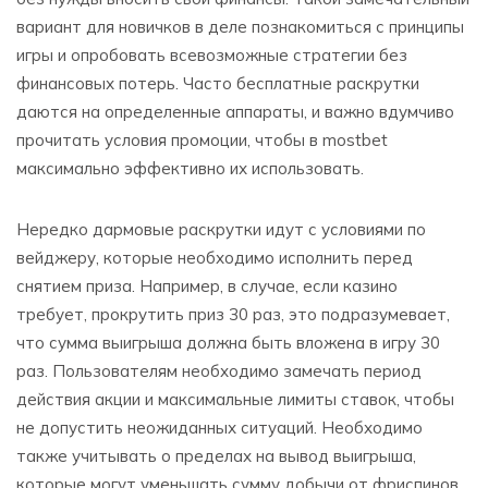
вариант для новичков в деле познакомиться с принципы
игры и опробовать всевозможные стратегии без
финансовых потерь. Часто бесплатные раскрутки
даются на определенные аппараты, и важно вдумчиво
прочитать условия промоции, чтобы в mostbet
максимально эффективно их использовать.
Нередко дармовые раскрутки идут с условиями по
вейджеру, которые необходимо исполнить перед
снятием приза. Например, в случае, если казино
требует, прокрутить приз 30 раз, это подразумевает,
что сумма выигрыша должна быть вложена в игру 30
раз. Пользователям необходимо замечать период
действия акции и максимальные лимиты ставок, чтобы
не допустить неожиданных ситуаций. Необходимо
также учитывать о пределах на вывод выигрыша,
которые могут уменьшать сумму добычи от фриспинов.