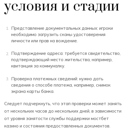
условия и стадии
Представление документальных данных: игроки
необходимо загрузить сканы удостоверения
личности или прав на вождение.
Подтверждение адреса: требуется свидетельство,
подтверждающий место жительства, например,
квитанция за коммуналку.
Проверка платежных сведений: нужно дать
сведения о способе платежа, например, снимок
экрана карты банка.
Следует подчеркнуть, что этап проверки может занять
от нескольких часов до нескольких дней, в зависимости
от уровня занятости службы поддержки мостбет
казино и состояния предоставленных документов.