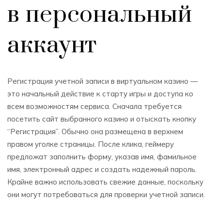
в персональный
аккаунт
Регистрация учетной записи в виртуальном казино —
это начальный действие к старту игры и доступа ко
всем возможностям сервиса. Сначала требуется
посетить сайт выбранного казино и отыскать кнопку
“Регистрация”. Обычно она размещена в верхнем
правом уголке страницы. После клика, геймеру
предложат заполнить форму, указав имя, фамильное
имя, электронный адрес и создать надежный пароль.
Крайне важно использовать свежие данные, поскольку
они могут потребоваться для проверки учетной записи.