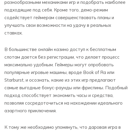
разнообразными механиками игр и подобрать наиболее
подходящие под себя. Кроме того, демо-режим
содействует геймерам совершенствовать планы и
улучшать свои возможности на удачу в реальных
ставках.
В большинстве онлайн казино доступ к бесплатным
слотам дается без регистрации, что делает процесс
максимально удобным. Геймеры могут опробовать
популярные игровые машины, вроде Book of Ra или
Starburst, и осознать, какие из этих игр предлагают
самые выгодные бонус-раунды или фриспины. Подобный
подход способствует экономить часы и средства,
позволяя сосредоточиться на нахождении идеального
азартного приключения.
К тому же необходимо упомянуть, что даровая игра в