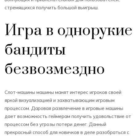
стремящихся получить большой выигрыш.
Игра в однорукие
бандиты
безвозмездно
Слот-машины машины манят интерес игроков своей
яркой визуализацией и захватывающим игровым
процессом. Даровая развлечение в игровые машины
дает возможность геймерам получить удовольствие от
процессом без угрозы потери денег. Данный
прекрасный способ для новичков в деле разобраться с