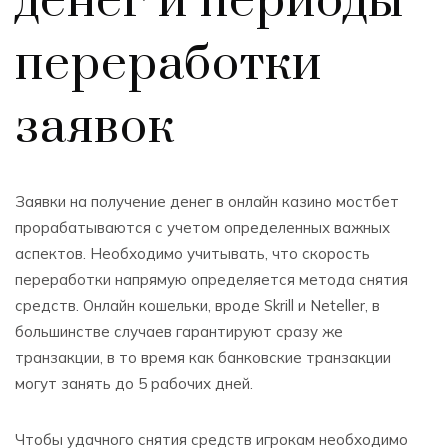
денег и периоды
переработки
заявок
Заявки на получение денег в онлайн казино мостбет
прорабатываются с учетом определенных важных
аспектов. Необходимо учитывать, что скорость
переработки напрямую определяется метода снятия
средств. Онлайн кошельки, вроде Skrill и Neteller, в
большинстве случаев гарантируют сразу же
транзакции, в то время как банковские транзакции
могут занять до 5 рабочих дней.
Чтобы удачного снятия средств игрокам необходимо